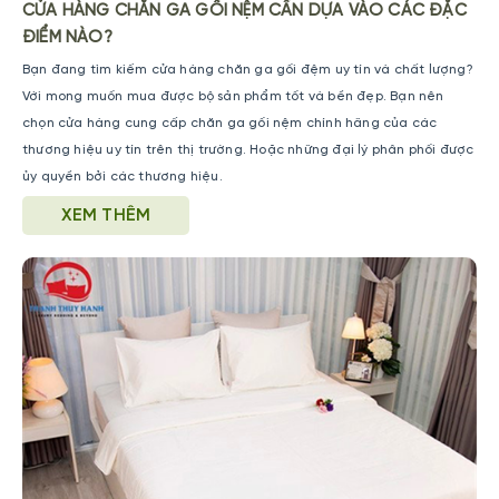
CỬA HÀNG CHĂN GA GỐI NỆM CẦN DỰA VÀO CÁC ĐẶC
ĐIỂM NÀO?
Bạn đang tìm kiếm cửa hàng chăn ga gối đệm uy tín và chất lượng?
Với mong muốn mua được bộ sản phẩm tốt và bền đẹp. Bạn nên
chọn cửa hàng cung cấp chăn ga gối nệm chính hãng của các
thương hiệu uy tín trên thị trường. Hoặc những đại lý phân phối được
ủy quyền bởi các thương hiệu.
XEM THÊM