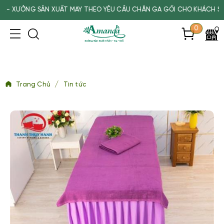
ẢN XUẤT MAY THEO YÊU CẦU CHĂN GA GỐI CHO KHÁCH SẠN, SPA, TR
0
/
Trang Chủ
Tin tức