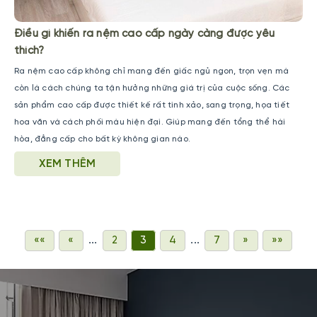
Điều gì khiến ra nệm cao cấp ngày càng được yêu
thích?
Ra nệm cao cấp không chỉ mang đến giấc ngủ ngon, trọn vẹn mà
còn là cách chúng ta tận hưởng những giá trị của cuộc sống. Các
sản phẩm cao cấp được thiết kế rất tinh xảo, sang trọng, họa tiết
hoa văn và cách phối màu hiện đại. Giúp mang đến tổng thể hài
hòa, đẳng cấp cho bất kỳ không gian nào.
XEM THÊM
...
...
««
«
2
3
4
7
»
»»