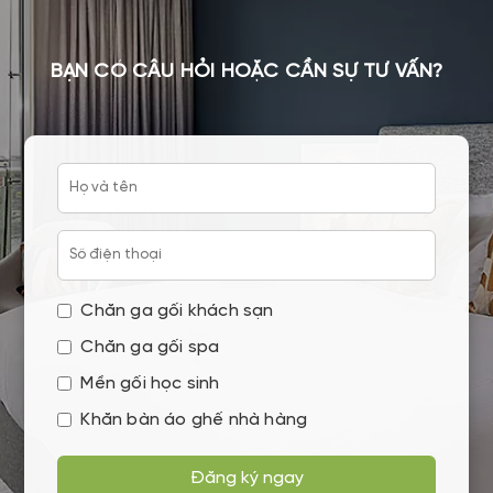
BẠN CÓ CÂU HỎI HOẶC CẦN SỰ TƯ VẤN?
Chăn ga gối khách sạn
Chăn ga gối spa
Mền gối học sinh
Khăn bàn áo ghế nhà hàng
Đăng ký ngay