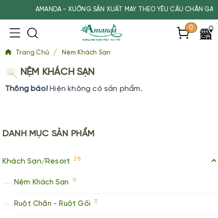
AMANDA - XƯỞNG SẢN XUẤT MAY THEO YÊU CẦU CHĂN GA GỐ
0
/
Trang Chủ
Nệm Khách Sạn
NỆM KHÁCH SẠN
Thông báo!
Hiện không có sản phẩm.
DANH MỤC
SẢN PHẨM
28
Khách Sạn/Resort
0
Nệm Khách Sạn
3
Ruột Chăn - Ruột Gối