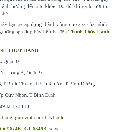
u ảnh hưởng đến sức khỏe. Do đó khi ga bị ướt thì
 nhé.
 này bạn sẽ áp dụng thành công cho spa của mình!
 giường spa đẹp hãy liên hệ đến
Thanh Thúy Hạnh
ANH THÚY HẠNH
, Quận 9
ước Long A, Quận 9
, P Bình Chuẩn. TP Thuận An. T Bình Dương
Tp Quy Nhơn, T Bình Định
 0982 152 138
/changagoinemthanhthuyhanh
X5h696y4Ks3vU68498LwIw