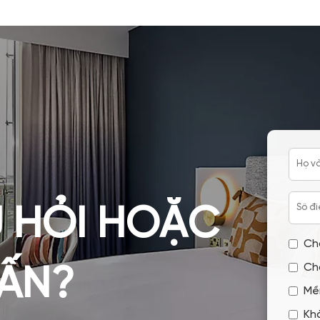
ược rất nhiều khách hàng tin
thấy 1 tấm vải được vắt ngang 
ngủ. Đúng là nó rất đẹp nhưng n
cũng chẳng ra.
 HỎI HOẶC
Ch
Ch
VẤN?
Mề
Kh