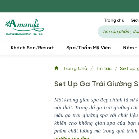
Trang chủ
Giới
Khách Sạn/Resort
Spa/Thẩm Mỹ Viện
Nệm -
Trang Chủ
/
Tin tức
/
Set up 
Set Up Ga Trải Giường 
Một không gian spa đẹp chính là sự k
nội thất. Trong đó ga trải giường rấ
mẫu ga trải giường spa với chất liệu
khiến cho không gian spa của bạn 
phẩm chất lượng mà trong quá trình
giường spa đẹp
.