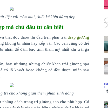
ất liệu vải mềm mại, thiết kế kiểu dáng đẹp
ẹp mà chủ đầu tư cần biết
và thật độc đáoo thì đầu tiên phải trải
drap giường
ng không bị nhăn hay xếp vải. Các bạn cũng có thể
t bị nhăn để đảm bảo tính thẩm mỹ nhất khi trải ga
ắn, hãy sử dụng những chiếc khăn trải giường spa
thể có lỗ khoét hoặc không có đều được, miễn sao
.
ng trí cho không gian thêm phần sinh động
 những cách trang trí giường sao cho phù hợp. Có
g con vật thật xinh xắn bằng những chiếc khăn có