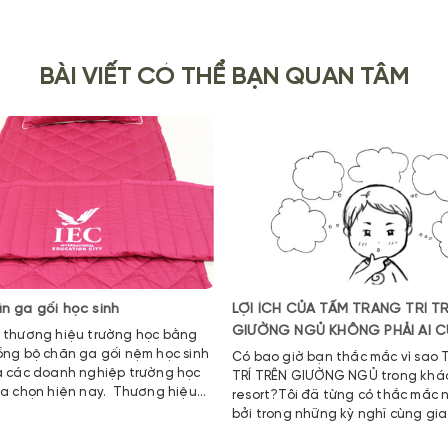
BÀI VIẾT CÓ THỂ BẠN QUAN TÂM
n ga gối học sinh
LỢI ÍCH CỦA TẤM TRANG TRÍ T
GIƯỜNG NGỦ KHÔNG PHẢI AI C
 thương hiệu trường học bằng
ồng bộ chăn ga gối nệm học sinh
Có bao giờ bạn thắc mắc vì sao TẤM TRANG
à các doanh nghiệp trường học
TRÍ TRÊN GIƯỜNG NGỦ trong khách sạn hay
ựa chọn hiện nay. Thương hiệu
resort?Tôi đã từng có thắc mắc 
ối Thanh Thúy Hạnh tự hào là cơ
bởi trong những kỳ nghĩ cùng gia
hong sản xuất chăn ga gối nệm
bạn bè hay người thân hàng năm