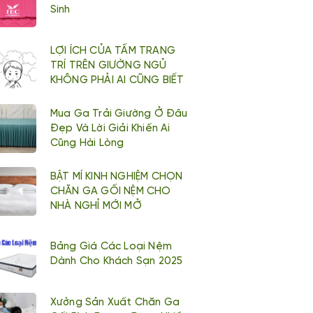
Sinh
LỢI ÍCH CỦA TẤM TRANG
TRÍ TRÊN GIƯỜNG NGỦ
KHÔNG PHẢI AI CŨNG BIẾT
Mua Ga Trải Giường Ở Đâu
Đẹp Và Lời Giải Khiến Ai
Cũng Hài Lòng
BẬT MÍ KINH NGHIỆM CHỌN
CHĂN GA GỐI NỆM CHO
NHÀ NGHỈ MỚI MỞ
Bảng Giá Các Loại Nệm
Dành Cho Khách Sạn 2025
Xưởng Sản Xuất Chăn Ga