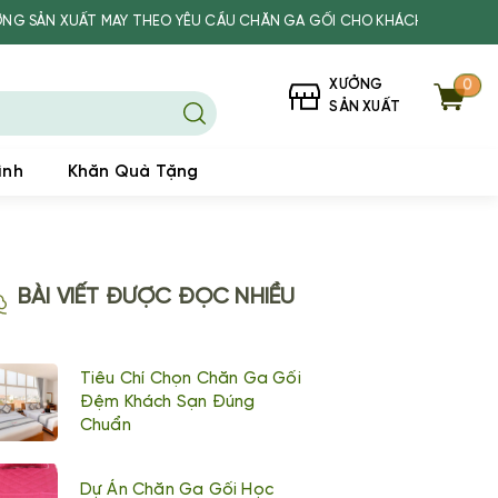
ẤT MAY THEO YÊU CẦU CHĂN GA GỐI CHO KHÁCH SẠN, SPA, TRƯỜNG H
XƯỞNG
0
SẢN XUẤT
ình
Khăn Quà Tặng
BÀI VIẾT ĐƯỢC ĐỌC NHIỀU
Tiêu Chí Chọn Chăn Ga Gối
Đệm Khách Sạn Đúng
Chuẩn
Dự Án Chăn Ga Gối Học