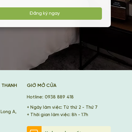
Đăng ký ngay
K THANH
GIỜ MỞ CỬA
Hotline: 0938 889 418
+ Ngày làm việc: Từ thứ 2 - Thứ 7
 Long A,
+ Thời gian làm việc: 8h - 17h