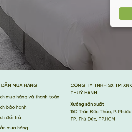
 DẪN MUA HÀNG
CÔNG TY TNHH SX TM XN
THUÝ HẠNH
ách mua hàng và thanh toán
Xưởng sản xuất
ách bảo hành
15D Trần Đức Thảo, P. Phước
ch đổi trả
TP. Thủ Đức, TP.HCM
ẫn mua hàng