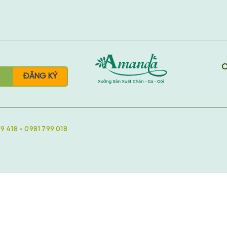
C
ĐĂNG KÝ
9 418
-
0981 799 018