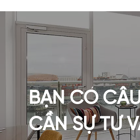
học sinh đ
tưởng.
BẠN CÓ CÂU
CẦN SỰ TƯ 