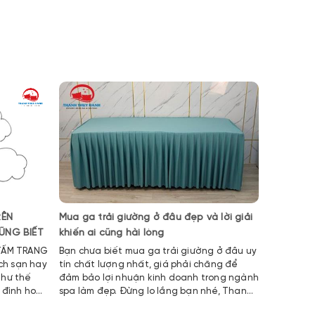
RÊN
Mua ga trải giường ở đâu đẹp và lời giải
BẬT MÍ 
ŨNG BIẾT
khiến ai cũng hài lòng
NỆM CHO
Bạn chưa biết mua ga trải giường ở đâu uy
Việc kinh
tín chất lượng nhất, giá phải chăng để
hoạt động
như thế
đảm bảo lợi nhuận kinh doanh trong ngành
chăn ga g
 đình hoặc
spa làm đẹp. Đừng lo lắng bạn nhé, Thanh
mang lại 
 tôi luôn
Thúy Hạnh là cơ sở có hơn 10 năm kinh
người dù