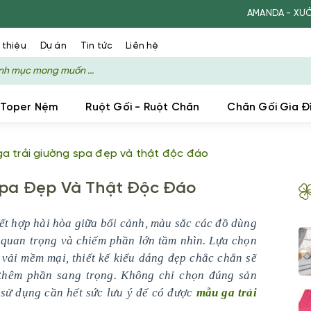
AMANDA - XƯỞNG SẢN XU
 thiệu
Dự án
Tin tức
Liên hệ
 Toper Nệm
Ruột Gối - Ruột Chăn
Chăn Gối Gia Đ
ga trải giường spa đẹp và thật độc đáo
Spa Đẹp Và Thật Độc Đáo
ết hợp hài hòa giữa bối cảnh, màu sắc các đồ dùng
t quan trọng và chiếm phần lớn tầm nhìn. Lựa chọn
 vải mềm mại, thiết kế kiểu dáng đẹp chắc chắn sẽ
thêm phần sang trọng. Không chỉ chọn đúng sản
 sử dụng cần hết sức lưu ý để có được
mẫu
ga trải