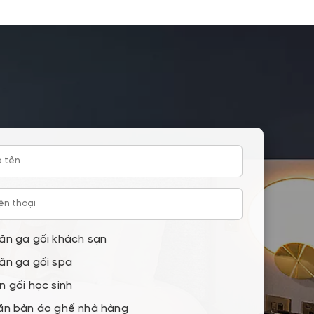
giường
nghiệm, đã đồng hành hơn 300 spa trên
ghĩ mãi
toàn quốc. Sản phẩm chất lượng cao, giá
tận xưởng không qua trung gian.
ăn ga gối khách sạn
ăn ga gối spa
n gối học sinh
ăn bàn áo ghế nhà hàng