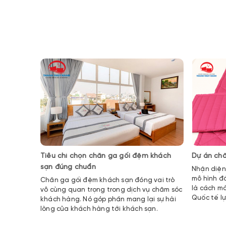
Tiêu chí chọn chăn ga gối đệm khách
Dự án chă
sạn đúng chuẩn
Nhận diện
mô hình đ
Chăn ga gối đệm khách sạn đóng vai trò
là cách m
vô cùng quan trọng trong dịch vụ chăm sóc
Quốc tế l
khách hàng. Nó góp phần mang lại sự hài
chăn ga g
lòng của khách hàng tới khách sạn.
sở tiên p