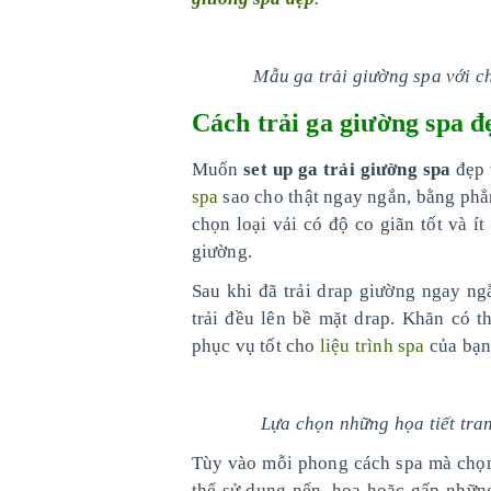
Mẫu ga trải giường spa với ch
Cách trải ga giường spa đ
Muốn
set up ga trải giường spa
đẹp 
spa
sao cho thật ngay ngắn, bằng phẳ
chọn loại vải có độ co giãn tốt và í
giường.
Sau khi đã trải drap giường ngay ng
trải đều lên bề mặt drap. Khăn có 
phục vụ tốt cho
liệu trình spa
của bạn
Lựa chọn những họa tiết tra
Tùy vào mỗi phong cách spa mà chọn
thể sử dụng nến, hoa hoặc gấp nhữn