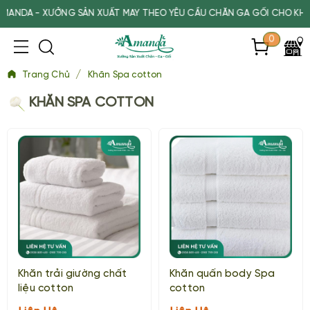
NDA - XƯỞNG SẢN XUẤT MAY THEO YÊU CẦU CHĂN GA GỐI CHO KHÁCH 
0
/
Trang Chủ
Khăn Spa cotton
KHĂN SPA COTTON
Khăn trải giường chất
Khăn quấn body Spa
liệu cotton
cotton