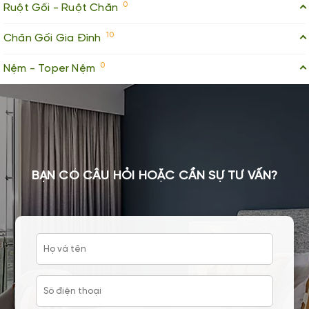
0
Ruột Gối - Ruột Chăn
10
Chăn Gối Gia Đình
0
Nệm - Toper Nệm
BẠN CÓ CÂU HỎI HOẶC CẦN SỰ TƯ VẤN?