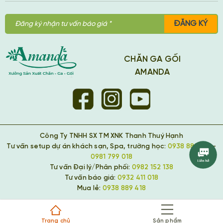
ĐĂNG KÝ
CHĂN GA GỐI
AMANDA
Công Ty TNHH SX TM XNK Thanh Thuý Hạnh
Tư vấn setup dự án khách sạn, Spa, trường học:
0938 889 418
-
0981 799 018
Tư vấn Đại lý/Phân phối:
0982 152 138
Tư vấn báo giá:
0932 411 018
Mua lẻ:
0938 889 418
Trang chủ
Sản phẩm