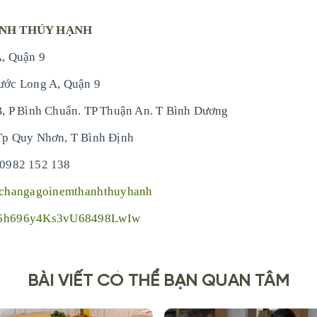
ANH THÚY HẠNH
, Quận 9
ước Long A, Quận 9
, P Bình Chuẩn. TP Thuận An. T Bình Dương
Tp Quy Nhơn, T Bình Định
 0982 152 138
/changagoinemthanhthuyhanh
X5h696y4Ks3vU68498LwIw
BÀI VIẾT CÓ THỂ BẠN QUAN TÂM