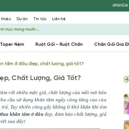
AMANDA - XƯỞNG SẢN XU
 thiệu
Dự án
Tin tức
Liên hệ
 Toper Nệm
Ruột Gối - Ruột Chăn
Chăn Gối Gia Đ
n tắm ở đâu đẹp, chất lượng, giá tốt?
p, Chất Lượng, Giá Tốt?
ắm với nhiều mức giá, chất lượng của mỗi nơi bán
hu cầu sử dụng khăn tắm ngày càng tăng cao của
u trú. Tuy nhiên cũng gây không ít khó khăn khi tìm
Mua khăn tắm ở đâu
đẹp, đảm bảo chất lượng, giá
viết sau đây!