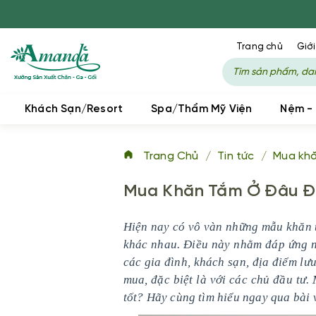
Trang chủ
Giới
Khách Sạn/Resort
Spa/Thẩm Mỹ Viện
Nệm -
Trang Chủ
/
Tin tức
/
Mua khă
Mua Khăn Tắm Ở Đâu Đẹ
Hiện nay có vô vàn những mẫu khăn t
khác nhau. Điều này nhằm đáp ứng n
các gia đình, khách sạn, địa điểm lư
mua, đặc biệt là với các chủ đầu tư.
tốt? Hãy cùng tìm hiểu ngay qua bài 