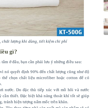
chất lượng khi dùng, tiết kiệm chi phí
iều gì?
 tắm ở đâu, bạn cần phải lưu ý những điều sau:
 vì nó quyết định 90% đến chất lượng cũng như độ
 thể chọn chất liệu microfiber hoặc cotton để có
o.
ơi nước. Do đặc thù tiếp xúc với mồ hôi và nước
 cần thiết. Đặc biệt khả năng thoát khí tốt sẽ giúp
g, tránh hiện tượng nấm mốc trên khăn.
n. Tùy theo từng nhà sản xuất mà sản phẩm sẽ có