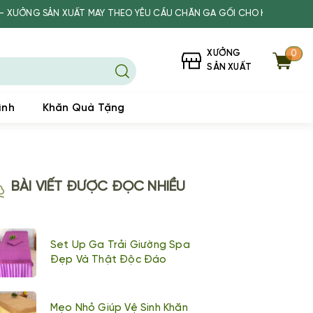
ẤT MAY THEO YÊU CẦU CHĂN GA GỐI CHO KHÁCH SẠN, SPA, TRƯỜNG 
XƯỞNG
0
SẢN XUẤT
ình
Khăn Quà Tặng
BÀI VIẾT ĐƯỢC ĐỌC NHIỀU
Set Up Ga Trải Giường Spa
Đẹp Và Thật Độc Đáo
Mẹo Nhỏ Giúp Vệ Sinh Khăn