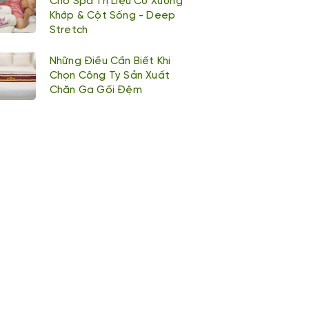
Cho Spa Trị Liệu Cơ Xương
Khớp & Cột Sống - Deep
Stretch
Những Điều Cần Biết Khi
Chọn Công Ty Sản Xuất
Chăn Ga Gối Đệm