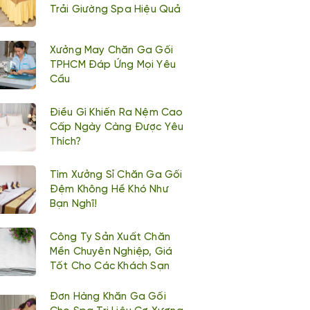
Trải Giường Spa Hiệu Quả
Xưởng May Chăn Ga Gối
TPHCM Đáp Ứng Mọi Yêu
Cầu
Điều Gì Khiến Ra Nệm Cao
Cấp Ngày Càng Được Yêu
Thích?
Tìm Xưởng Sỉ Chăn Ga Gối
Đệm Không Hề Khó Như
Bạn Nghĩ!
Công Ty Sản Xuất Chăn
Mền Chuyên Nghiệp, Giá
Tốt Cho Các Khách Sạn
Đơn Hàng Khăn Ga Gối