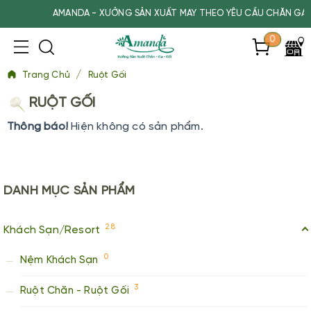
AMANDA - XƯỞNG SẢN XUẤT MAY THEO YÊU CẦU CHĂN GA GỐ
0
/
Trang Chủ
Ruột Gối
RUỘT GỐI
Thông báo!
Hiện không có sản phẩm.
DANH MỤC
SẢN PHẨM
28
Khách Sạn/Resort
0
Nệm Khách Sạn
3
Ruột Chăn - Ruột Gối