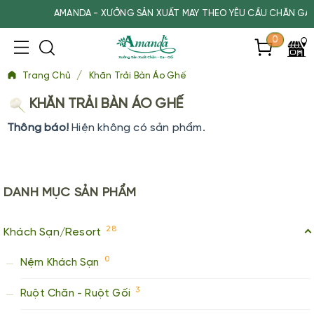
AMANDA - XƯỞNG SẢN XUẤT MAY THEO YÊU CẦU CHĂN GA G
0
/
Trang Chủ
Khăn Trải Bàn Áo Ghế
KHĂN TRẢI BÀN ÁO GHẾ
Thông báo!
Hiện không có sản phẩm.
DANH MỤC
SẢN PHẨM
28
Khách Sạn/Resort
0
Nệm Khách Sạn
3
Ruột Chăn - Ruột Gối