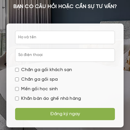
BẠN CÓ CÂU HỎI HOẶC CẦN SỰ TƯ VẤN?
Chăn ga gối khách sạn
Chăn ga gối spa
Mền gối học sinh
Khăn bàn áo ghế nhà hàng
Đăng ký ngay