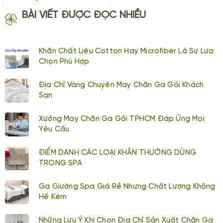
BÀI VIẾT ĐƯỢC ĐỌC NHIỀU
Khăn Chất Liệu Cotton Hay Microfiber Là Sự Lựa
Chọn Phù Hợp
Địa Chỉ Vàng Chuyên May Chăn Ga Gối Khách
Sạn
Xưởng May Chăn Ga Gối TPHCM Đáp Ứng Mọi
Yêu Cầu
ĐIỂM DANH CÁC LOẠI KHĂN THƯỜNG DÙNG
TRONG SPA
Ga Giường Spa Giá Rẻ Nhưng Chất Lượng Không
Hề Kém
Những Lưu Ý Khi Chọn Địa Chỉ Sản Xuất Chăn Ga