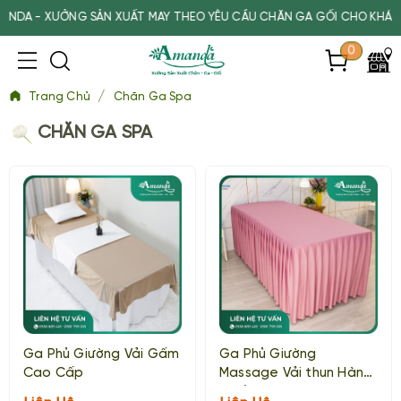
A - XƯỞNG SẢN XUẤT MAY THEO YÊU CẦU CHĂN GA GỐI CHO KHÁCH SẠ
0
/
Trang Chủ
Chăn Ga Spa
CHĂN GA SPA
Ga Phủ Giường Vải Gấm
Ga Phủ Giường
Cao Cấp
Massage Vải thun Hàn
Quốc