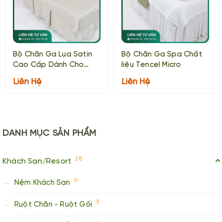
Bộ Chăn Ga Lụa Satin
Bộ Chăn Ga Spa Chất
Cao Cấp Dành Cho
liệu Tencel Micro
Spa
Liên Hệ
Liên Hệ
DANH MỤC
SẢN PHẨM
28
Khách Sạn/Resort
0
Nệm Khách Sạn
3
Ruột Chăn - Ruột Gối