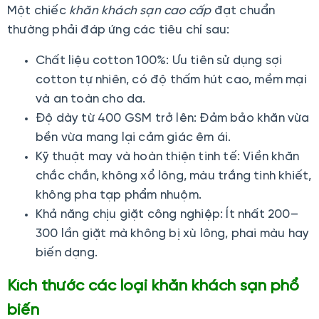
Một chiếc
khăn khách sạn cao cấp
đạt chuẩn
thường phải đáp ứng các tiêu chí sau:
Chất liệu cotton 100%: Ưu tiên sử dụng sợi
cotton tự nhiên, có độ thấm hút cao, mềm mại
và an toàn cho da.
Độ dày từ 400 GSM trở lên: Đảm bảo khăn vừa
bền vừa mang lại cảm giác êm ái.
Kỹ thuật may và hoàn thiện tinh tế: Viền khăn
chắc chắn, không xổ lông, màu trắng tinh khiết,
không pha tạp phẩm nhuộm.
Khả năng chịu giặt công nghiệp: Ít nhất 200–
300 lần giặt mà không bị xù lông, phai màu hay
biến dạng.
Kích thước các loại khăn khách sạn phổ
biến