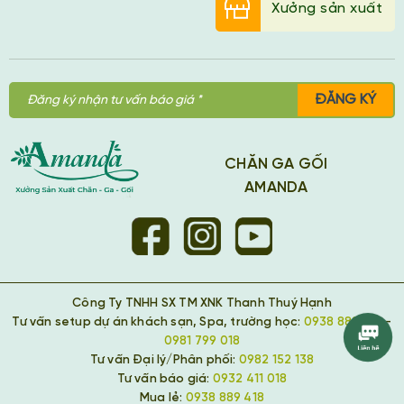
Xưởng sản xuất
ĐĂNG KÝ
CHĂN GA GỐI
AMANDA
Công Ty TNHH SX TM XNK Thanh Thuý Hạnh
Tư vấn setup dự án khách sạn, Spa, trường học:
0938 889 418
-
0981 799 018
Tư vấn Đại lý/Phân phối:
0982 152 138
Tư vấn báo giá:
0932 411 018
Mua lẻ:
0938 889 418