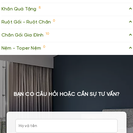
8
Khăn Quà Tặng
0
Ruột Gối - Ruột Chăn
10
Chăn Gối Gia Đình
0
Nệm - Toper Nệm
BẠN CÓ CÂU HỎI HOẶC CẦN SỰ TƯ VẤN?