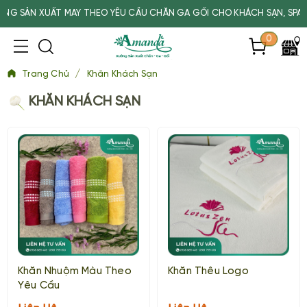
XUẤT MAY THEO YÊU CẦU CHĂN GA GỐI CHO KHÁCH SẠN, SPA, TRƯỜNG
0
/
Trang Chủ
Khăn Khách Sạn
KHĂN KHÁCH SẠN
Khăn Nhuộm Màu Theo
Khăn Thêu Logo
Yêu Cầu