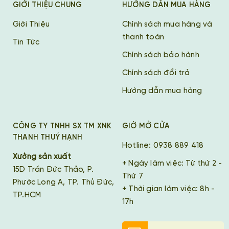
GIỚI THIỆU CHUNG
HƯỚNG DẪN MUA HÀNG
Giới Thiệu
Chính sách mua hàng và
thanh toán
Tin Tức
Chính sách bảo hành
Chính sách đổi trả
Hướng dẫn mua hàng
CÔNG TY TNHH SX TM XNK
GIỜ MỞ CỬA
THANH THUÝ HẠNH
Hotline: 0938 889 418
Xưởng sản xuất
+ Ngày làm việc: Từ thứ 2 -
15D Trần Đức Thảo, P.
Thứ 7
Phước Long A, TP. Thủ Đức,
+ Thời gian làm việc: 8h -
TP.HCM
17h