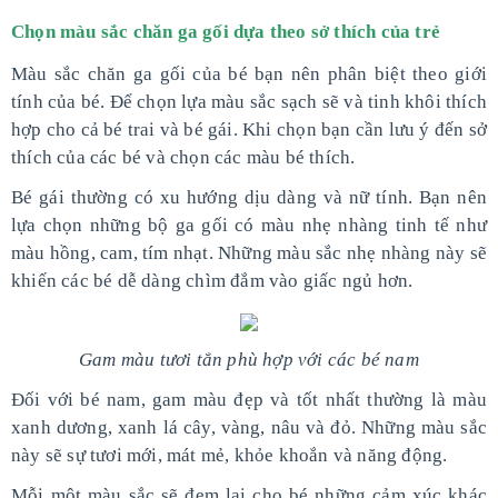
Chọn
màu sắc chăn ga gối dựa theo sở thích của trẻ
Màu sắc chăn ga gối của bé bạn nên phân biệt theo giới
tính của bé. Để chọn lựa màu sắc sạch sẽ và tinh khôi thích
hợp cho cả bé trai và bé gái. Khi chọn bạn cần lưu ý đến sở
thích của các bé và chọn các màu bé thích.
Bé gái thường có xu hướng dịu dàng và nữ tính. Bạn nên
lựa chọn những bộ ga gối có màu nhẹ nhàng tinh tế như
màu hồng, cam, tím nhạt. Những màu sắc nhẹ nhàng này sẽ
khiến các bé dễ dàng chìm đắm vào giấc ngủ hơn.
Gam màu tươi tắn phù hợp với các bé nam
Đối với bé nam, gam màu đẹp và tốt nhất thường là màu
xanh dương, xanh lá cây, vàng, nâu và đỏ. Những màu sắc
này sẽ sự tươi mới, mát mẻ, khỏe khoắn và năng động.
Mỗi một màu sắc sẽ đem lại cho bé những cảm xúc khác