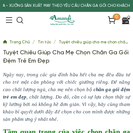
ỞNG SẢN XUẤT MAY THEO YÊU CẦU CHĂN GA GỐI CHO KHÁCH SẠN, SP
0
/
/
Trang Chủ
Tin tức
Tuyệt chiêu giúp cha mẹ chọn chăn ga gối đệm trẻ em đẹp
Tuyệt Chiêu Giúp Cha Mẹ Chọn Chăn Ga Gối
Đệm Trẻ Em Đẹp
Ngày nay, trong các gia đình hầu hết cha mẹ đều đầu tư
cho trẻ một căn phòng với chiếc giường riêng. Để nâng
cao chất lượng ngủ, cha mẹ nên chọn bộ
chăn ga gối đệm
trẻ em đẹp
, chất lượng. Do đó, cần có sự lựa chọn thật sự
kỹ lưỡng bởi nó không hề đơn giản. Vì vậy, hãy cùng tham
khảo bí quyết dưới đây để chọn cho con mình được những
sản phẩm ưng ý nhất nhé.
Tầm quan trọng của việc chọn chăn ga