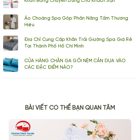
Khăn Bông Chuyên Dùng Cho Khách Sạn
Áo Choàng Spa Góp Phần Nâng Tầm Thương
Hiệu
Địa Chỉ Cung Cấp Khăn Trải Giường Spa Giá Rẻ
Tại Thành Phố Hồ Chí Minh
CỬA HÀNG CHĂN GA GỐI NỆM CẦN DỰA VÀO
CÁC ĐẶC ĐIỂM NÀO?
BÀI VIẾT CÓ THỂ BẠN QUAN TÂM