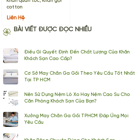
Khăn quấn tóc, Khăn gội
cotton
Liên Hệ
BÀI VIẾT ĐƯỢC ĐỌC NHIỀU
Điều Gì Quyết Định Đến Chất Lượng Của Khăn
Khách Sạn Cao Cấp?
Cơ Sở May Chăn Ga Gối Theo Yêu Cầu Tốt Nhất
Tại TP HCM
Nên Sử Dụng Nệm Lò Xo Hay Nệm Cao Su Cho
Căn Phòng Khách Sạn Của Bạn?
Xưởng May Chăn Ga Gối TPHCM Đáp Ứng Mọi
Yêu Cầu