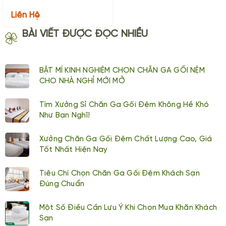
Liên Hệ
BÀI VIẾT ĐƯỢC ĐỌC NHIỀU
BẬT MÍ KINH NGHIỆM CHỌN CHĂN GA GỐI NỆM
CHO NHÀ NGHỈ MỚI MỞ
Tìm Xưởng Sỉ Chăn Ga Gối Đệm Không Hề Khó
Như Bạn Nghĩ!
Xưởng Chăn Ga Gối Đệm Chất Lượng Cao, Giá
Tốt Nhất Hiện Nay
Tiêu Chí Chọn Chăn Ga Gối Đệm Khách Sạn
Đúng Chuẩn
Một Số Điều Cần Lưu Ý Khi Chọn Mua Khăn Khách
Sạn