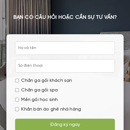
BẠN CÓ CÂU HỎI HOẶC CẦN SỰ TƯ VẤN?
Chăn ga gối khách sạn
Chăn ga gối spa
Mền gối học sinh
Khăn bàn áo ghế nhà hàng
Đăng ký ngay