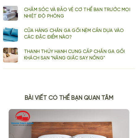
CHĂM SÓC VÀ BẢO VỆ CƠ THỂ BẠN TRƯỚC MỌI
NHIỆT ĐỘ PHÒNG
CỬA HÀNG CHĂN GA GỐI NỆM CẦN DỰA VÀO
CÁC ĐẶC ĐIỂM NÀO?
THANH THÚY HẠNH CUNG CẤP CHĂN GA GỐI
KHÁCH SẠN "NÂNG GIẤC SAY NỒNG"
BÀI VIẾT CÓ THỂ BẠN QUAN TÂM