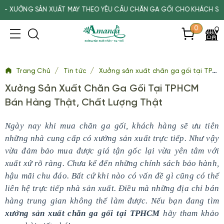
SẢN XUẤT MAY THEO YÊU CẦU CHĂN GA GỐI CHO KHÁCH SẠN, SPA, T
0
/
/
Trang Chủ
Tin tức
Xưởng sản xuất chăn ga gối tại TPHCM bán hàng thật, chất lượng thật
Xưởng Sản Xuất Chăn Ga Gối Tại TPHCM
Bán Hàng Thật, Chất Lượng Thật
Ngày nay khi mua chăn ga gối, khách hàng sẽ ưu tiên
những nhà cung cấp có xưởng sản xuất trực tiếp. Như vậy
vừa đảm bảo mua được giá tận gốc lại vừa yên tâm với
xuất xứ rõ ràng. Chưa kể đến những chính sách bảo hành,
hậu mãi chu đáo. Bất cứ khi nào có vấn đề gì cũng có thể
liên hệ trực tiếp nhà sản xuất. Điều mà những địa chỉ bán
hàng trung gian không thể làm được. Nếu bạn đang tìm
xưởng sản xuất chăn ga gối tại TPHCM
hãy tham khảo