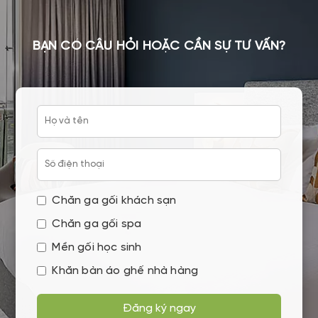
BẠN CÓ CÂU HỎI HOẶC CẦN SỰ TƯ VẤN?
Chăn ga gối khách sạn
Chăn ga gối spa
Mền gối học sinh
Khăn bàn áo ghế nhà hàng
Đăng ký ngay