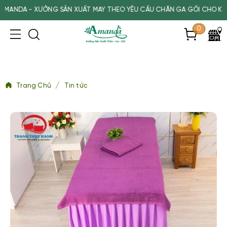
ƯỞNG SẢN XUẤT MAY THEO YÊU CẦU CHĂN GA GỐI CHO KHÁCH SẠN, SP
0
/
Trang Chủ
Tin tức