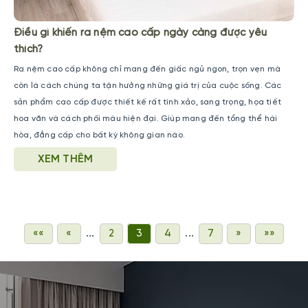
Điều gì khiến ra nệm cao cấp ngày càng được yêu
thích?
Ra nệm cao cấp không chỉ mang đến giấc ngủ ngon, trọn vẹn mà
còn là cách chúng ta tận hưởng những giá trị của cuộc sống. Các
sản phẩm cao cấp được thiết kế rất tinh xảo, sang trọng, họa tiết
hoa văn và cách phối màu hiện đại. Giúp mang đến tổng thể hài
hòa, đẳng cấp cho bất kỳ không gian nào.
XEM THÊM
...
...
««
«
2
3
4
7
»
»»