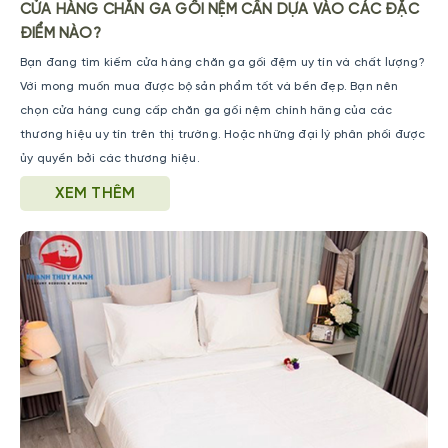
CỬA HÀNG CHĂN GA GỐI NỆM CẦN DỰA VÀO CÁC ĐẶC
ĐIỂM NÀO?
Bạn đang tìm kiếm cửa hàng chăn ga gối đệm uy tín và chất lượng?
Với mong muốn mua được bộ sản phẩm tốt và bền đẹp. Bạn nên
chọn cửa hàng cung cấp chăn ga gối nệm chính hãng của các
thương hiệu uy tín trên thị trường. Hoặc những đại lý phân phối được
ủy quyền bởi các thương hiệu.
XEM THÊM