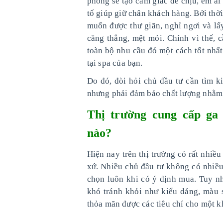
phòng sẽ tạo cảm giác dễ chịu, êm á
tố giúp giữ chân khách hàng. Bởi thờ
muốn được thư giãn, nghỉ ngơi và lấy
căng thẳng, mệt mỏi. Chính vì thế, 
toàn bộ nhu cầu đó một cách tốt nhất
tại spa của bạn.
Do đó, đòi hỏi chủ đầu tư cần tìm k
nhưng phải đảm bảo chất lượng nhằm 
Thị trường cung cấp ga 
nào?
Hiện nay trên thị trường có rất nhiề
xứ. Nhiều chủ đầu tư không có nhiều
chọn luôn khi có ý định mua. Tuy nh
khó tránh khỏi như kiểu dáng, màu
thỏa mãn được các tiêu chí cho một k