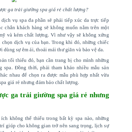
ợc ga trải giường spa giá rẻ chất lượng?
dịch vụ spa đa phần sẽ phải tiếp xúc da trực tiếp
Chắc chắn khách hàng sẽ không muốn nằm trên một
m mỹ và kém chất lượng. Vì như vậy sẽ không xứng
i chọn dịch vụ của bạn. Trong khi đó, những chiếc
 dùng sự êm ái, thoải mái thư giãn và bảo vệ da.
ản tối thiểu đó, bạn cần trang bị cho mình những
ờng spa. Đồng thời, phải tham khảo nhiều mẫu sản
khác nhau để chọn ra được mẫu phù hợp nhất vừa
 spa giá rẻ nhưng đảm bảo chất lượng.
ợc ga trải giường spa giá rẻ nhưng
ích không thể thiếu trong bất kỳ spa nào, những
 trí giúp cho không gian trở nên sang trọng, lịch sự