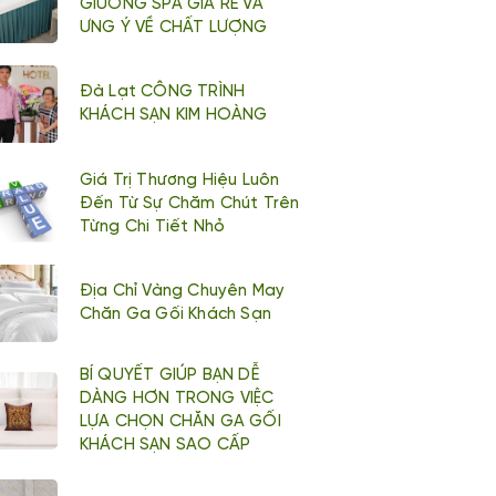
GIƯỜNG SPA GIÁ RẺ VÀ
ƯNG Ý VỀ CHẤT LƯỢNG
Đà Lạt CÔNG TRÌNH
KHÁCH SẠN KIM HOÀNG
Giá Trị Thương Hiệu Luôn
Đến Từ Sự Chăm Chút Trên
Từng Chi Tiết Nhỏ
Địa Chỉ Vàng Chuyên May
Chăn Ga Gối Khách Sạn
BÍ QUYẾT GIÚP BẠN DỄ
DÀNG HƠN TRONG VIỆC
LỰA CHỌN CHĂN GA GỐI
KHÁCH SẠN SAO CẤP