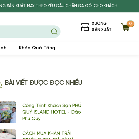
UẤT MAY THEO YÊU CẦU CHĂN GA GỐI CHO KHÁCH SẠN, SPA, TRƯỜNG 
XƯỞNG
0
SẢN XUẤT
ình
Khăn Quà Tặng
BÀI VIẾT ĐƯỢC ĐỌC NHIỀU
Công Trình Khách Sạn PHÚ
QUÝ ISLAND HOTEL - Đảo
Phú Quý
CÁCH MUA KHĂN TRẢI