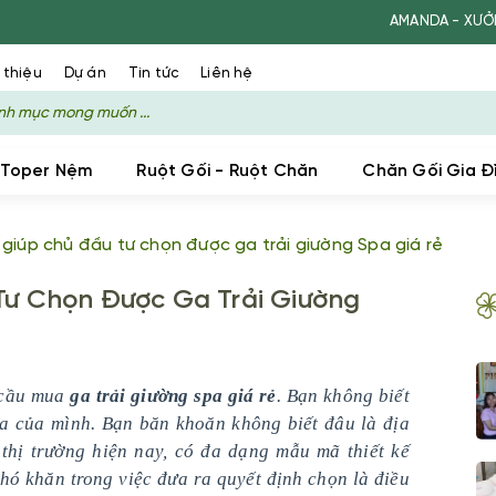
AMANDA - XƯỞNG SẢN X
 thiệu
Dự án
Tin tức
Liên hệ
 Toper Nệm
Ruột Gối - Ruột Chăn
Chăn Gối Gia Đ
í giúp chủ đầu tư chọn được ga trải giường Spa giá rẻ
Tư Chọn Được Ga Trải Giường
 cầu mua
ga trải giường spa giá rẻ
. Bạn không biết
 của mình. Bạn băn khoăn không biết đâu là địa
 thị trường hiện nay, có đa dạng mẫu mã thiết kế
khó khăn trong việc đưa ra quyết định chọn là điều