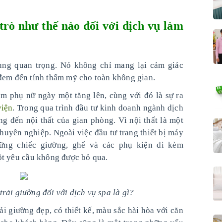
 trò như thế nào đối với dịch vụ làm
ùng quan trọng. Nó không chỉ mang lại cảm giác
 đem đến tính thẩm mỹ cho toàn không gian.
m phụ nữ ngày một tăng lên, cùng với đó là sự ra
iện
. Trong qua trình đầu tư kinh doanh ngành dịch
ng đến nội thất của gian phòng. Vì nội thất là một
chuyên nghiệp. Ngoài việc đầu tư trang thiết bị máy
hững chiếc giường, ghế và các phụ kiện đi kèm
ột yêu cầu không được bỏ qua.
rải giường đối với dịch vụ spa là gì?
ải giường đẹp, có thiết kế, màu sắc hài hòa với căn