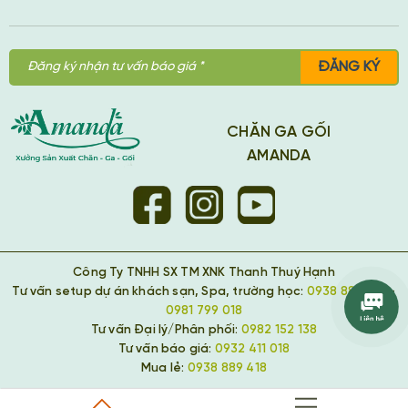
ĐĂNG KÝ
CHĂN GA GỐI
AMANDA
Công Ty TNHH SX TM XNK Thanh Thuý Hạnh
Tư vấn setup dự án khách sạn, Spa, trường học:
0938 889 418
-
0981 799 018
Tư vấn Đại lý/Phân phối:
0982 152 138
Tư vấn báo giá:
0932 411 018
Mua lẻ:
0938 889 418