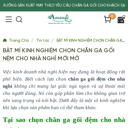
G SẢN XUẤT MAY THEO YÊU CẦU CHĂN GA GỐI CHO KHÁCH SẠN, SPA, 
0
/
/
Trang Chủ
Tin tức
BẬT MÍ KINH NGHIỆM CHỌN CHĂN GA GỐI NỆM CHO NHÀ NGHỈ MỚI MỞ
BẬT MÍ KINH NGHIỆM CHỌN CHĂN GA GỐI
NỆM CHO NHÀ NGHỈ MỚI MỞ
Việc kinh doanh nhà nghỉ hiện nay đang là hoạt động rất
phổ biến. Biết cách lựa chọn
chăn ga gối đệm cho nhà
nghỉ
không chỉ mang lại giấc ngủ ngon và sự thoải mái
cho người dùng. Nó còn góp phần làm cho không gian trở
nên sang trọng và nổi bật. Dưới đây là một số kinh nghiệm
khi lựa chọn sản phẩm bạn có thể tham khảo.
Tại sao chọn chăn ga gối đệm cho nhà