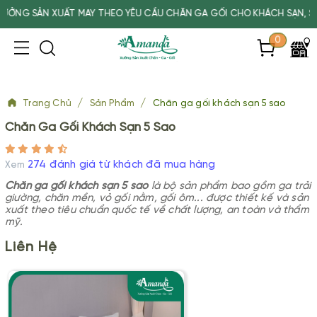
 MAY THEO YÊU CẦU CHĂN GA GỐI CHO KHÁCH SẠN, SPA, TRƯỜNG HỌC
0
/
/
Trang Chủ
Sản Phẩm
Chăn ga gối khách sạn 5 sao
Chăn Ga Gối Khách Sạn 5 Sao
274 đánh giá từ khách đã mua hàng
Xem
Chăn ga gối khách sạn 5 sao
là bộ sản phẩm bao gồm ga trải
giường, chăn mền, vỏ gối nằm, gối ôm... được thiết kế và sản
xuất theo tiêu chuẩn quốc tế về chất lượng, an toàn và thẩm
mỹ.
Liên Hệ