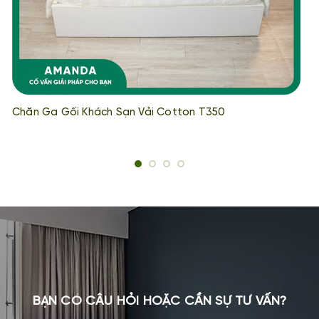
Chăn Ga Gối Khách Sạn Vải Cotton T350
BẠN CÓ CÂU HỎI HOẶC CẦN SỰ TƯ VẤN?