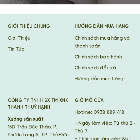
GIỚI THIỆU CHUNG
HƯỚNG DẪN MUA HÀNG
Giới Thiệu
Chính sách mua hàng và
thanh toán
Tin Tức
Chính sách bảo hành
Chính sách đổi trả
Hướng dẫn mua hàng
CÔNG TY TNHH SX TM XNK
GIỜ MỞ CỬA
THANH THUÝ HẠNH
Hotline: 0938 889 418
Xưởng sản xuất
+ Ngày làm việc: Từ thứ 2 -
15D Trần Đức Thảo, P.
Thứ 7
Phước Long A, TP. Thủ Đức,
+ Thời gian làm việc: 8h -