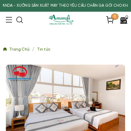
ỞNG SẢN XUẤT MAY THEO YÊU CẦU CHĂN GA GỐI CHO KHÁCH SẠN, SP
0
/
Trang Chủ
Tin tức