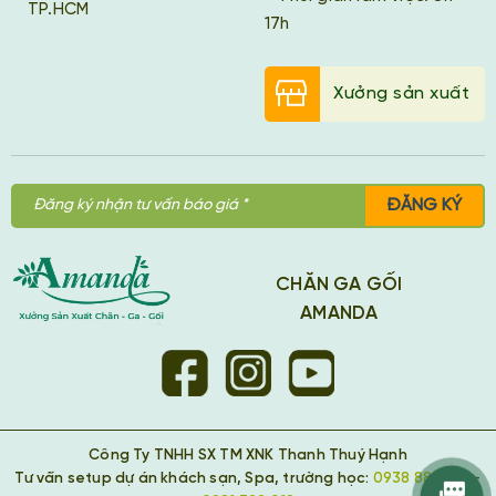
TP.HCM
17h
Xưởng sản xuất
ĐĂNG KÝ
CHĂN GA GỐI
AMANDA
Công Ty TNHH SX TM XNK Thanh Thuý Hạnh
Tư vấn setup dự án khách sạn, Spa, trường học:
0938 889 418
-