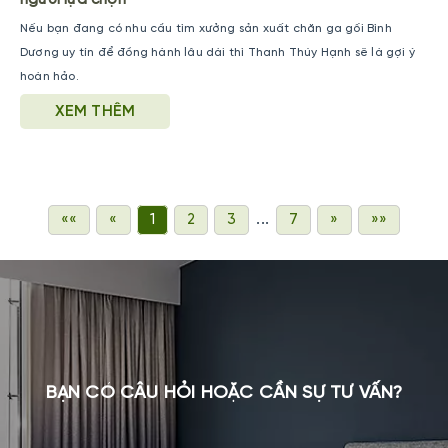
Nếu bạn đang có nhu cầu tìm xưởng sản xuất chăn ga gối Bình
Dương uy tín để đồng hành lâu dài thì Thanh Thúy Hạnh sẽ là gợi ý
hoàn hảo.
XEM THÊM
...
««
«
1
2
3
7
»
»»
BẠN CÓ CÂU HỎI HOẶC CẦN SỰ TƯ VẤN?