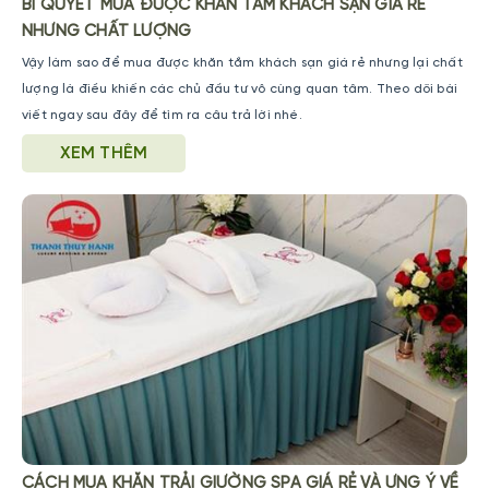
BÍ QUYẾT MUA ĐƯỢC KHĂN TẮM KHÁCH SẠN GIÁ RẺ
NHƯNG CHẤT LƯỢNG
Vậy làm sao để mua được khăn tắm khách sạn giá rẻ nhưng lại chất
lượng là điều khiến các chủ đầu tư vô cùng quan tâm. Theo dõi bài
viết ngay sau đây để tìm ra câu trả lời nhé.
XEM THÊM
CÁCH MUA KHĂN TRẢI GIƯỜNG SPA GIÁ RẺ VÀ ƯNG Ý VỀ