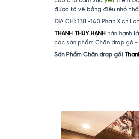
cao cho cảm xúc
yêu
thêm bay
được tô vẽ bằng điều nhỏ nhấ
ĐỊA CHỈ: 138 -140 Phan Xích Lo
THANH THÚY HẠNH
hân hạnh là
các sản phẩm Chăn drap gối
Sản Phẩm Chăn drap gối
Than