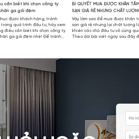
u cần biết khi chọn công ty
BÍ QUYẾT MUA ĐƯỢC KHĂN TẮ
 chăn ga gối đệm
SẠN GIÁ RẺ NHƯNG CHẤT LƯỢ
phục được khách hàng, tránh
Vậy làm sao để mua được khăn 
o trong quá trình đầu tư, hãy xem
sạn giá rẻ nhưng lại chất lượng l
g điều cần biết khi chọn công ty
khiến các chủ đầu tư vô cùng qu
chăn ga gối đệm nhé! Để tránh
Theo dõi bài viết ngay sau đây đ
p khi mua hàng số lượng lớn về
câu trả lời nhé.
t lượng không được như mong