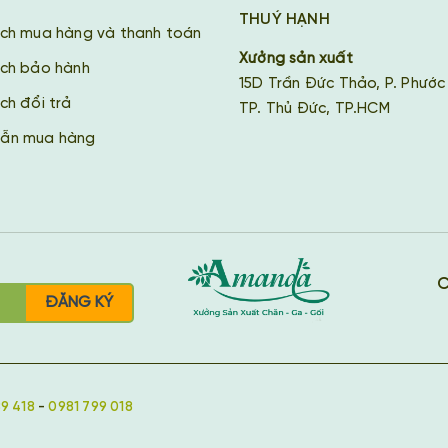
THUÝ HẠNH
ách mua hàng và thanh toán
Xưởng sản xuất
ách bảo hành
15D Trần Đức Thảo, P. Phước
ch đổi trả
TP. Thủ Đức, TP.HCM
ẫn mua hàng
C
ĐĂNG KÝ
9 418
-
0981 799 018