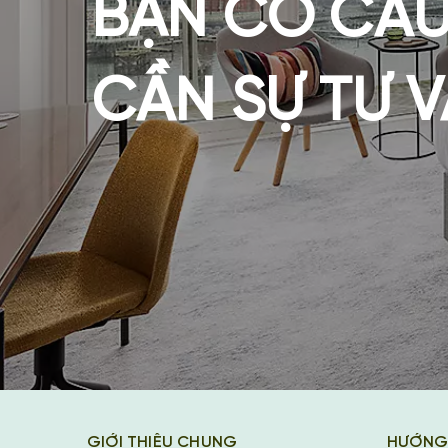
BẠN CÓ CÂU
CẦN SỰ TƯ 
GIỚI THIỆU CHUNG
HƯỚNG