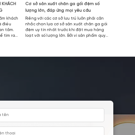
M KHÁCH
Cơ sở sản xuất chăn ga gối đệm số
Tiêu chí
NG
lượng lớn, đáp ứng mọi yêu cầu
trải giườ
tắm khách
Riêng với các cơ sở lưu trú luôn phải cân
Bạn là ch
à điều
nhắc chọn lựa cơ sở sản xuất chăn ga gối
mua ga tr
an tâm.
đệm uy tín nhất trước khi đặt mua hàng
giản chỉ 
ể tìm ra
loạt với số lượng lớn. Bởi vì sản phẩm quyết
thiếu tro
định đến trải nghiệm của du khách cũng
trải giườn
như mức phí bỏ ra.
không gia
hiện đại 