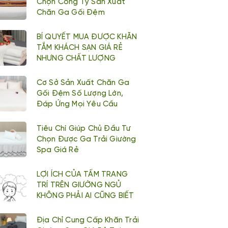
Chọn Công Ty Sản Xuất
Chăn Ga Gối Đệm
BÍ QUYẾT MUA ĐƯỢC KHĂN
TẮM KHÁCH SẠN GIÁ RẺ
NHƯNG CHẤT LƯỢNG
Cơ Sở Sản Xuất Chăn Ga
Gối Đệm Số Lượng Lớn,
Đáp Ứng Mọi Yêu Cầu
Tiêu Chí Giúp Chủ Đầu Tư
Chọn Được Ga Trải Giường
Spa Giá Rẻ
LỢI ÍCH CỦA TẤM TRANG
TRÍ TRÊN GIƯỜNG NGỦ
KHÔNG PHẢI AI CŨNG BIẾT
Địa Chỉ Cung Cấp Khăn Trải