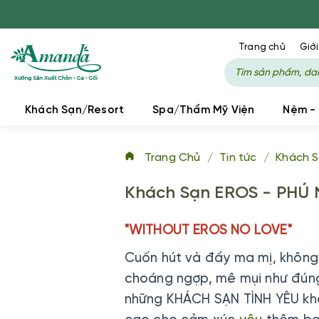
Trang chủ
Giới
Khách Sạn/Resort
Spa/Thẩm Mỹ Viện
Nệm -
Trang Chủ
/
Tin tức
/
Khách S
Khách Sạn EROS - PHÚ
"WITHOUT EROS NO LOVE"
Cuốn hút và đầy ma mị, khôn
choáng ngợp, mê mụi như đúng 
những KHÁCH SẠN TÌNH YÊU khá