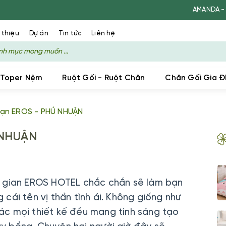
AMANDA - XƯỞNG SẢN 
 thiệu
Dự án
Tin tức
Liên hệ
 Toper Nệm
Ruột Gối - Ruột Chăn
Chăn Gối Gia Đ
ạn EROS - PHÚ NHUẬN
 NHUẬN
g gian EROS HOTEL chắc chắn sẽ làm bạn
cái tên vị thần tình ái. Không giống như
c mọi thiết kế đều mang tính sáng tạo