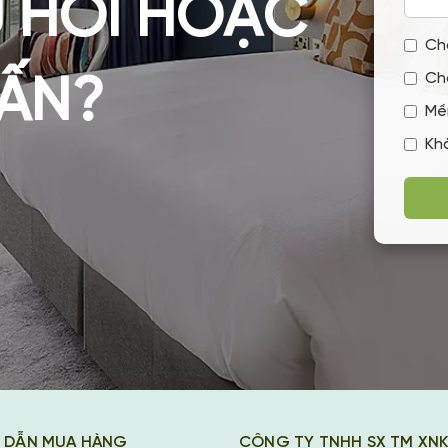
 HỎI HOẶC
Ch
Ch
VẤN?
Mề
Kh
 DẪN MUA HÀNG
CÔNG TY TNHH SX TM XN