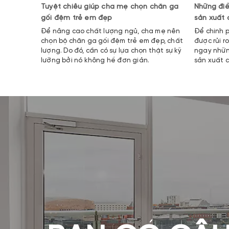
Tuyệt chiêu giúp cha mẹ chọn chăn ga
Những điề
gối đệm trẻ em đẹp
sản xuất
Để nâng cao chất lượng ngủ, cha mẹ nên
Để chinh 
chọn bộ chăn ga gối đệm trẻ em đẹp, chất
được rủi r
lượng. Do đó, cần có sự lựa chọn thật sự kỹ
ngay nhữn
lưỡng bởi nó không hề đơn giản.
sản xuất 
trường hợ
nhưng chấ
đợi.