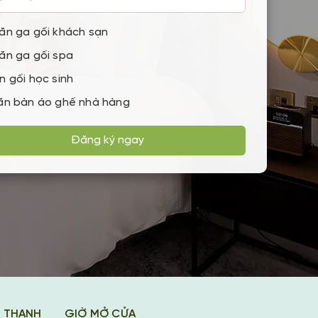
ăn ga gối khách sạn
ăn ga gối spa
n gối học sinh
ăn bàn áo ghế nhà hàng
Đăng ký ngay
K THANH
GIỜ MỞ CỬA