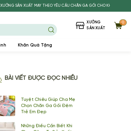
XUẤT MAY THEO YÊU CẦU CHĂN GA GỐI CHO KHÁCH SẠN, SPA, TRƯỜN
XƯỞNG
0
SẢN XUẤT
ình
Khăn Quà Tặng
BÀI VIẾT ĐƯỢC ĐỌC NHIỀU
Tuyệt Chiêu Giúp Cha Mẹ
Chọn Chăn Ga Gối Đệm
Trẻ Em Đẹp
Những Điều Cần Biết Khi