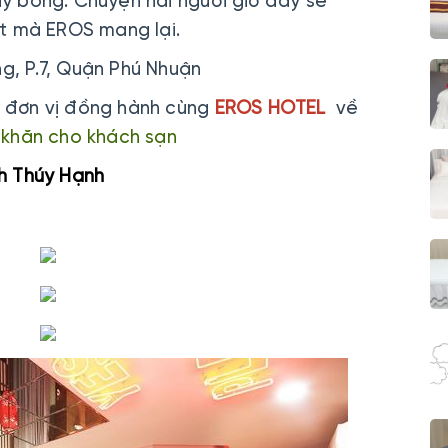
 bổng. Chuyện hai người giờ đây sẽ
t mà EROS mang lại.
ng, P.7, Quận Phú Nhuận
 đơn vị đồng hành cùng
EROS HOTEL
về
-
khăn cho khách sạn
h Thúy Hạnh