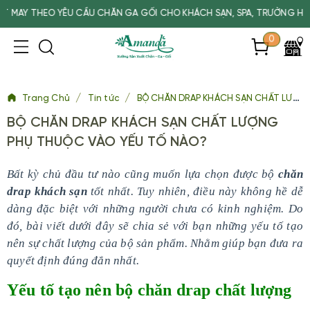
THEO YÊU CẦU CHĂN GA GỐI CHO KHÁCH SẠN, SPA, TRƯỜNG HỌC
0
/
/
Trang Chủ
Tin tức
BỘ CHĂN DRAP KHÁCH SẠN CHẤT LƯỢNG PHỤ THUỘC VÀO YẾU TỐ NÀO?
BỘ CHĂN DRAP KHÁCH SẠN CHẤT LƯỢNG
PHỤ THUỘC VÀO YẾU TỐ NÀO?
Bất kỳ chủ đầu tư nào cũng muốn lựa chọn được bộ
chăn
drap khách sạn
tốt nhất. Tuy nhiên, điều này không hề dễ
dàng đặc biệt với những người chưa có kinh nghiệm. Do
đó, bài viết dưới đây sẽ chia sẻ với bạn những yếu tố tạo
nên sự chất lượng của bộ sản phẩm. Nhằm giúp bạn đưa ra
quyết định đúng đắn nhất.
Yếu tố tạo nên bộ chăn drap chất lượng