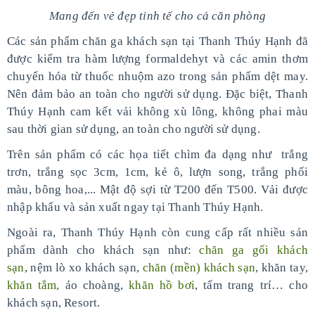
Mang đến vẻ đẹp tinh tế cho cả căn phòng
Các sản phẩm chăn ga khách sạn tại Thanh Thúy Hạnh đã
được kiểm tra hàm lượng formaldehyt và các amin thơm
chuyển hóa từ thuốc nhuộm azo trong sản phẩm dệt may.
Nên đảm bảo an toàn cho người sử dụng. Đặc biệt, Thanh
Thúy Hạnh cam kết vải không xù lông, không phai màu
sau thời gian sử dụng, an toàn cho người sử dụng.
Trên sản phẩm có các họa tiết chìm đa dạng như
trắng
trơn, trắng sọc 3cm, 1cm, kẻ ô, lượn song, trắng phối
màu, bông hoa,... Mật độ sợi từ T200 đến T500. Vải được
nhập khẩu và sản xuất ngay tại Thanh Thúy Hạnh.
Ngoài ra, Thanh Thúy Hạnh còn cung cấp rất nhiều sản
phẩm dành cho khách sạn như:
chăn ga gối khách
sạn
, nệm lò xo khách sạn,
chăn (mền) khách sạn
, khăn tay,
khăn tắm,
áo choàng,
khăn hồ bơi
, tấm trang trí… cho
khách sạn, Resort.