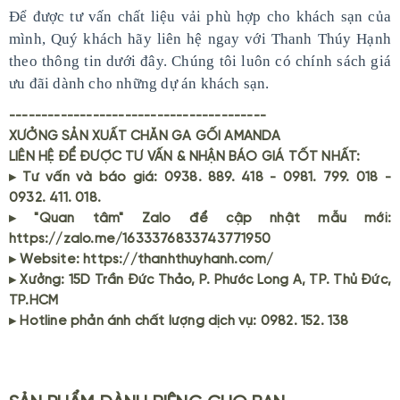
Để được tư vấn chất liệu vải phù hợp cho khách sạn của
mình, Quý khách hãy liên hệ ngay với Thanh Thúy Hạnh
theo thông tin dưới đây. Chúng tôi luôn có chính sách giá
ưu đãi dành cho những dự án khách sạn.
----------------------------------------
XƯỞNG SẢN XUẤT CHĂN GA GỐI AMANDA
LIÊN HỆ ĐỂ ĐƯỢC TƯ VẤN & NHẬN BÁO GIÁ TỐT NHẤT:
▸ Tư vấn và báo giá: 0938. 889. 418 - 0981. 799. 018 -
0932. 411. 018.
▸ "Quan tâm" Zalo để cập nhật mẫu mới:
https://zalo.me/1633376833743771950
▸ Website: https://thanhthuyhanh.com/
▸ Xưởng: 15D Trần Đức Thảo, P. Phước Long A, TP. Thủ Đức,
TP.HCM
▸ Hotline phản ánh chất lượng dịch vụ: 0982. 152. 138