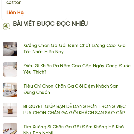
cotton
Liên Hệ
BÀI VIẾT ĐƯỢC ĐỌC NHIỀU
Xưởng Chăn Ga Gối Đệm Chất Lượng Cao, Giá
Tốt Nhất Hiện Nay
Điều Gì Khiến Ra Nệm Cao Cấp Ngày Càng Được
Yêu Thích?
Tiêu Chí Chọn Chăn Ga Gối Đệm Khách Sạn
Đúng Chuẩn
BÍ QUYẾT GIÚP BẠN DỄ DÀNG HƠN TRONG VIỆC
LỰA CHỌN CHĂN GA GỐI KHÁCH SẠN SAO CẤP
Tìm Xưởng Sỉ Chăn Ga Gối Đệm Không Hề Khó
Như Bạn Nghĩ!