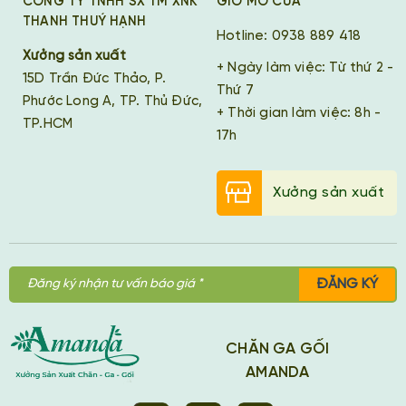
CÔNG TY TNHH SX TM XNK
GIỜ MỞ CỬA
THANH THUÝ HẠNH
Hotline: 0938 889 418
Xưởng sản xuất
+ Ngày làm việc: Từ thứ 2 -
15D Trần Đức Thảo, P.
Thứ 7
Phước Long A, TP. Thủ Đức,
+ Thời gian làm việc: 8h -
TP.HCM
17h
Xưởng sản xuất
ĐĂNG KÝ
CHĂN GA GỐI
AMANDA