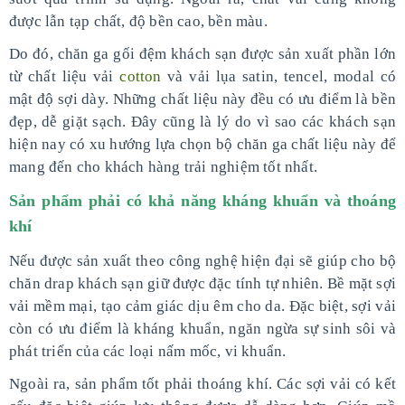
được lẫn tạp chất, độ bền cao, bền màu.
Do đó, chăn ga gối đệm khách sạn được sản xuất phần lớn
từ chất liệu vải
cotton
và vải lụa satin, tencel, modal có
mật độ sợi dày. Những chất liệu này đều có ưu điểm là bền
đẹp, dễ giặt sạch. Đây cũng là lý do vì sao các khách sạn
hiện nay có xu hướng lựa chọn bộ chăn ga chất liệu này để
mang đến cho khách hàng trải nghiệm tốt nhất.
Sản phẩm phải có khả năng kháng khuẩn và thoáng
khí
Nếu được sản xuất theo công nghệ hiện đại sẽ giúp cho bộ
chăn drap khách sạn giữ được đặc tính tự nhiên. Bề mặt sợi
vải mềm mại, tạo cảm giác dịu êm cho da. Đặc biệt, sợi vải
còn có ưu điểm là kháng khuẩn, ngăn ngừa sự sinh sôi và
phát triển của các loại nấm mốc, vi khuẩn.
Ngoài ra, sản phẩm tốt phải thoáng khí. Các sợi vải có kết