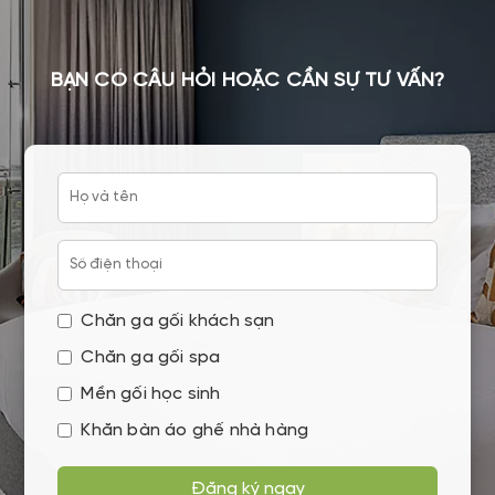
BẠN CÓ CÂU HỎI HOẶC CẦN SỰ TƯ VẤN?
Chăn ga gối khách sạn
Chăn ga gối spa
Mền gối học sinh
Khăn bàn áo ghế nhà hàng
Đăng ký ngay