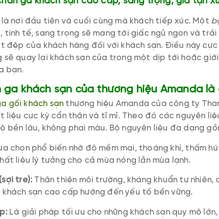
chăn ga khách sạn cao cấp, sang trọng, giá tận x
 là nơi đầu tiên và cuối cùng mà khách tiếp xúc. Một
b
 tinh tế, sang trọng sẽ mang tới giấc ngủ ngon và trả
ốt đệp của khách hàng đối với khách sạn. Điều này cực
 sẽ quay lại khách sạn của trong một dịp tới hoặc giớ
ủa bạn.
n ga khách sạn của thương hiệu Amanda là
a gối khách sạn
thương hiệu Amanda của công ty Tha
t liệu cực kỳ cẩn thận và tỉ mỉ. Theo đó các nguyên li
ộ bền lâu, không phai màu. Bộ nguyên liệu đa dạng g
ựa chọn phổ biến nhờ độ mềm mại, thoáng khí, thấm hú
hất liệu lý tưởng cho cả mùa nóng lẫn mùa lạnh.
sợi tre):
Thân thiện môi trường, kháng khuẩn tự nhiên,
g khách sạn cao cấp hướng đến yếu tố bền vững.
p:
Là giải pháp tối ưu cho những khách sạn quy mô lớn, 