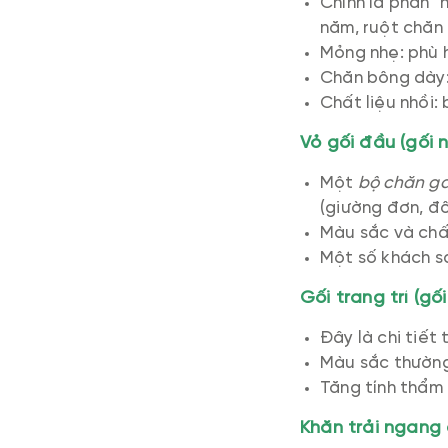
Chính là phần "
năm, ruột chăn
Mỏng nhẹ: phù h
Chăn bông dày:
Chất liệu nhồi:
Vỏ gối đầu (gối 
Một
bộ chăn g
(giường đơn, đôi,
Màu sắc và chấ
Một số khách sạ
Gối trang trí (gố
Đây là chi tiết
Màu sắc thường
Tăng tính thẩm
Khăn trải ngang 