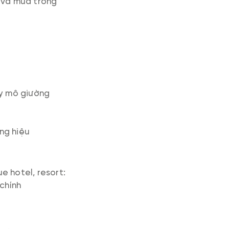
n và mùa trong
y mô giường
ơng hiệu
e hotel, resort:
 chính