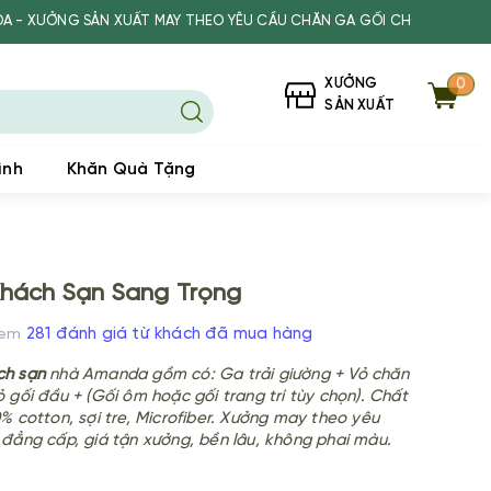
ẢN XUẤT MAY THEO YÊU CẦU CHĂN GA GỐI CHO KHÁCH SẠN, SPA, TR
XƯỞNG
0
SẢN XUẤT
ình
Khăn Quà Tặng
hách Sạn Sang Trọng
281 đánh giá từ khách đã mua hàng
Xem
ch sạn
nhà Amanda gồm có: Ga trải giường + Vỏ chăn
 gối đầu + (Gối ôm hoặc gối trang trí tùy chọn). Chất
% cotton, sợi tre, Microfiber. Xưởng may theo yêu
 đẳng cấp, giá tận xưởng, bền lâu, không phai màu.