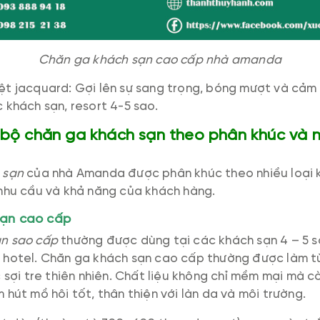
Chăn ga khách sạn cao cấp nhà amanda
t jacquard: Gợi lên sự sang trọng, bóng mượt và cảm
 khách sạn, resort 4-5 sao.
 bộ chăn ga khách sạn theo phân khúc và 
 sạn
của nhà Amanda được phân khúc theo nhiều loại 
 nhu cầu và khả năng của khách hàng.
sạn cao cấp
ạn sao cấp
thường được dùng tại các khách sạn 4 – 5 s
 hotel. Chăn ga khách sạn cao cấp thường được làm từ
c sợi tre thiên nhiên. Chất liệu không chỉ mềm mại mà 
 hút mồ hôi tốt, thân thiện với làn da và môi trường.