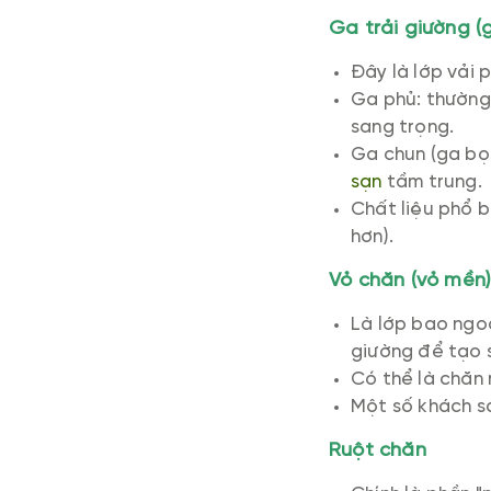
Ga trải giường (
Đây là lớp vải 
Ga phủ: thường
sang trọng.
Ga chun (ga bọc
sạn
tầm trung.
Chất liệu phổ b
hơn).
Vỏ chăn (vỏ mền
Là lớp bao ngoà
giường để tạo 
Có thể là chăn
Một số khách s
Ruột chăn