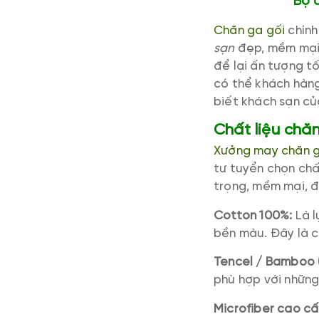
Bộ 
Chăn ga gối
chính
sạn
đẹp, mềm mại,
để lại ấn tượng t
có thể khách hàng
biết khách sạn c
Chất liệu chă
Xưởng may chăn g
tư tuyển chọn chấ
trọng, mềm mại, đ
Cotton 100%:
Là l
bền màu. Đây là c
Tencel / Bamboo (
phù hợp với nhữn
Microfiber cao cấ