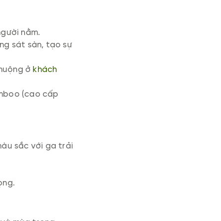
 người nằm.
g sát sàn, tạo sự
chuộng ở
khách
bamboo (cao cấp
àu sắc với ga trải
.
ọng.