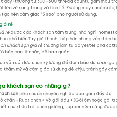
dệt dày (thường từ 300–600 thread count), gam màu tr
oát lên vẻ sang trọng và tinh tế. Đường may chuẩn xác
 tạo nên cảm giác “5 sao” cho người sử dụng.
giá rẻ
iá rẻ
được các khách sạn tầm trung, nhà nghỉ, homesta
chọn phổ biến.Tuy giá thành thấp hơn nhưng vẫn đảm b
ăn khách sạn giá rẻ
thường làm từ polyester pha cott
độ bền cao, ít nhăn, dễ bảo quản.
sạn vẫn cần lựa chọn kỹ lưỡng để đảm bảo dù
chăn ga 
 thẩm mỹ và cảm giác sử dụng dễ chịu, tránh gây cảm
ga khách sạn có những gì?
hách sạn
tiêu chuẩn chuyên nghiệp bao gồm đầy đủ:
ỏ chăn + Ruột chăn + Vỏ gối đầu + (Gối ôm hoặc gối tra
 tiết như khăn trải chân giường, topper nệm cũng được