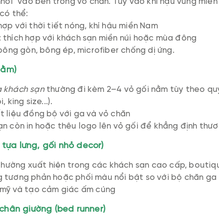
nhồi" vào bên trong vỏ chăn. Tùy vào khí hậu vùng miề
 có thể:
ợp với thời tiết nóng, khí hậu miền Nam
 thích hợp với khách sạn miền núi hoặc mùa đông
 bông gòn, bông ép, microfiber chống dị ứng.
nằm)
a khách sạn
thường đi kèm 2–4 vỏ gối nằm tùy theo qu
 king size...).
t liệu đồng bộ với ga và vỏ chăn
n còn in hoặc thêu logo lên vỏ gối để khẳng định thư
i tựa lưng, gối nhỏ decor)
 thường xuất hiện trong các khách sạn cao cấp, boutiqu
 tương phản hoặc phối màu nổi bật so với bộ chăn ga
 mỹ và tạo cảm giác ấm cúng
chân giường (bed runner)