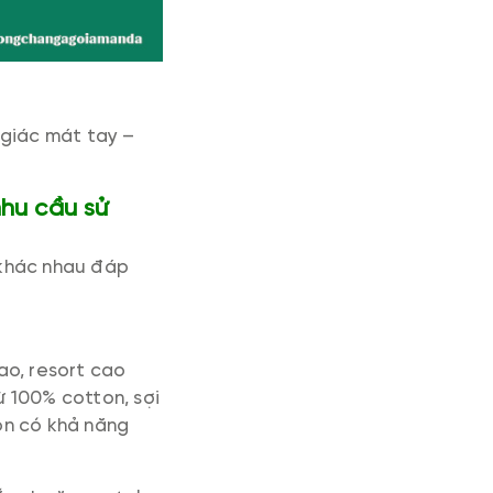
 giác mát tay –
nhu cầu sử
khác nhau đáp
ao, resort cao
 100% cotton, sợi
còn có khả năng