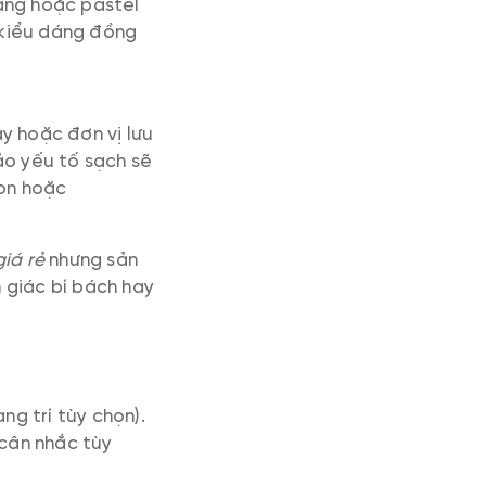
ắng hoặc pastel
, kiểu dáng đồng
y hoặc đơn vị lưu
ảo yếu tố sạch sẽ
on hoặc
giá rẻ
nhưng sản
 giác bí bách hay
ng trí tùy chọn).
 cân nhắc tùy