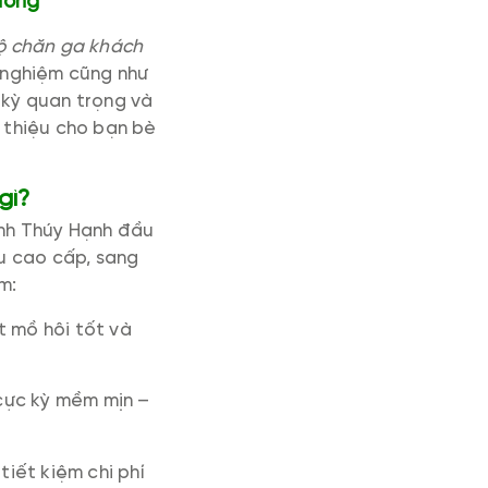
ưởng
ộ chăn ga khách
i nghiệm cũng như
 kỳ quan trọng và
i thiệu cho bạn bè
 gì?
nh Thúy Hạnh đầu
ệu cao cấp, sang
ồm:
t mồ hôi tốt và
 cực kỳ mềm mịn –
tiết kiệm chi phí