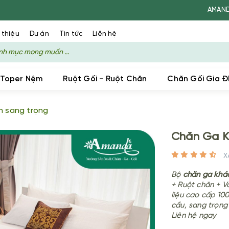
AMANDA - XƯỞNG S
 thiệu
Dự án
Tin tức
Liên hệ
 Toper Nệm
Ruột Gối - Ruột Chăn
Chăn Gối Gia Đ
n sang trọng
Chăn Ga K
Bộ
chăn ga khá
+ Ruột chăn + Vỏ
liệu cao cấp 100
cầu, sang trọng
Liên hệ ngay