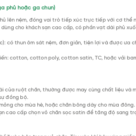
ga phủ hoặc ga chun)
phủ lên nệm, đóng vai trò tiếp xúc trực tiếp với cơ thể
 dùng cho khách sạn cao cấp, có phần vạt dài phủ xuốn
): có thun ôm sát nệm, đơn giản, tiện lợi và được ưa 
iến: cotton, cotton poly, cotton satin, TC, hoặc vải 
)
i của ruột chăn, thường được may cùng chất liệu và m
sự đồng bộ.
 mỏng cho mùa hè, hoặc chăn bông dày cho mùa đông
ạn cao cấp chọn vỏ chăn sọc satin để tăng độ sang tr