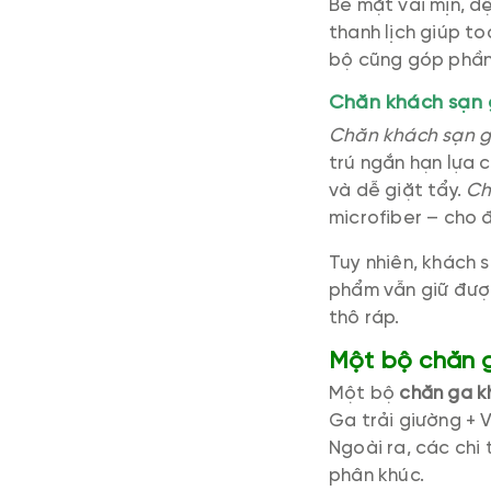
Bề mặt vải mịn, 
thanh lịch giúp t
bộ cũng góp phần
Chăn khách sạn 
Chăn khách sạn g
trú ngắn hạn lựa 
và dễ giặt tẩy.
Ch
microfiber – cho 
Tuy nhiên, khách 
phẩm vẫn giữ được
thô ráp.
Một bộ chăn 
Một bộ
chăn ga k
Ga trải giường + V
Ngoài ra, các chi
phân khúc.