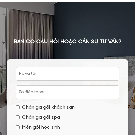
BẠN CÓ CÂU HỎI HOẶC CẦN SỰ TƯ VẤN?
Chăn ga gối khách sạn
Chăn ga gối spa
Mền gối học sinh