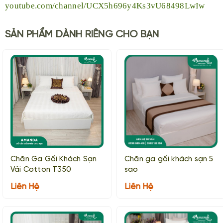
youtube.com/channel/UCX5h696y4Ks3vU68498LwIw
SẢN PHẨM DÀNH RIÊNG CHO BẠN
Chăn Ga Gối Khách Sạn
Chăn ga gối khách sạn 5
Vải Cotton T350
sao
Liên Hệ
Liên Hệ