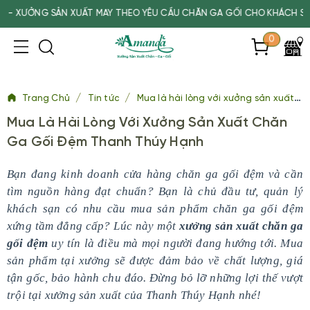
ƯỞNG SẢN XUẤT MAY THEO YÊU CẦU CHĂN GA GỐI CHO KHÁCH SẠN, SP
0
/
/
Trang Chủ
Tin tức
Mua là hài lòng với xưởng sản xuất chăn ga gối đệm Thanh Thúy Hạnh
Mua Là Hài Lòng Với Xưởng Sản Xuất Chăn
Ga Gối Đệm Thanh Thúy Hạnh
Bạn đang kinh doanh cửa hàng chăn ga gối đệm và cần
tìm nguồn hàng đạt chuẩn? Bạn là chủ đầu tư, quản lý
khách sạn có nhu cầu mua sản phẩm chăn ga gối đệm
xứng tầm đẳng cấp? Lúc này một
xưởng sản xuất chăn ga
gối đệm
uy tín là điều mà mọi người đang hướng tới. Mua
sản phẩm tại xưởng sẽ được đảm bảo về chất lượng, giá
tận gốc, bảo hành chu đáo. Đừng bỏ lỡ những lợi thế vượt
trội tại xưởng sản xuất của Thanh Thúy Hạnh nhé!