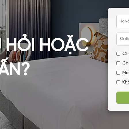
 HỎI HOẶC
Ch
Ch
VẤN?
Mề
Kh