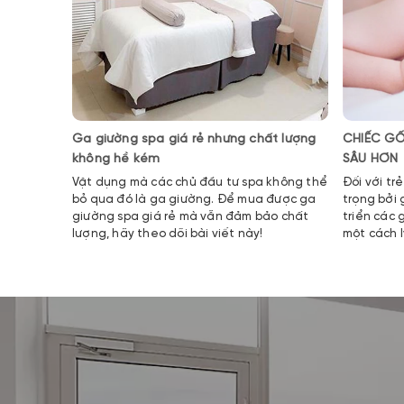
Ga giường spa giá rẻ nhưng chất lượng
CHIẾC GỐ
không hề kém
SÂU HƠN
Vật dụng mà các chủ đầu tư spa không thể
Đối với tr
bỏ qua đó là ga giường. Để mua được ga
trọng bởi 
giường spa giá rẻ mà vẫn đảm bảo chất
triển các
lượng, hãy theo dõi bài viết này!
một cách l
HỢP SẼ GI
toàn diện