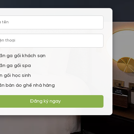
ăn ga gối khách sạn
ăn ga gối spa
n gối học sinh
ăn bàn áo ghế nhà hàng
Đăng ký ngay