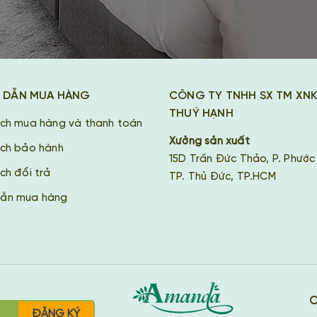
 DẪN MUA HÀNG
CÔNG TY TNHH SX TM XN
THUÝ HẠNH
ách mua hàng và thanh toán
Xưởng sản xuất
ách bảo hành
15D Trần Đức Thảo, P. Phước
ch đổi trả
TP. Thủ Đức, TP.HCM
ẫn mua hàng
C
ĐĂNG KÝ