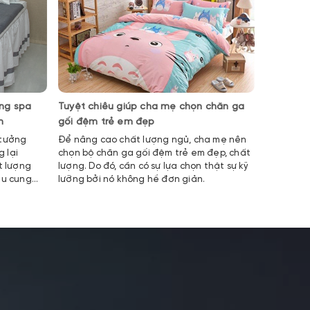
ờng spa
Tuyệt chiêu giúp cha mẹ chọn chăn ga
Đặc biệt
h
gối đệm trẻ em đẹp
đặt phòn
 tưởng
Để nâng cao chất lượng ngủ, cha mẹ nên
Việc tự m
 lại
chọn bộ chăn ga gối đệm trẻ em đẹp, chất
nếu bạn k
t lượng
lượng. Do đó, cần có sự lựa chọn thật sự kỹ
chất lượn
âu cung
lưỡng bởi nó không hề đơn giản.
Thúy Hạnh
và chất
đặc biệt 
trả lời
khách sạn