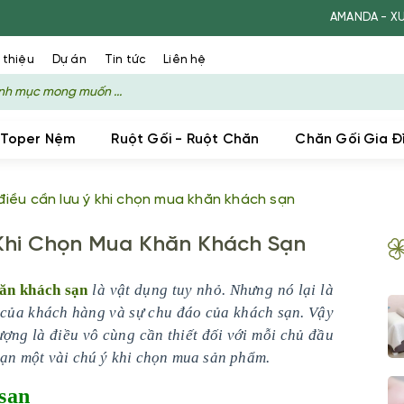
AMANDA - XƯỞNG SẢN X
 thiệu
Dự án
Tin tức
Liên hệ
 Toper Nệm
Ruột Gối - Ruột Chăn
Chăn Gối Gia Đ
điều cần lưu ý khi chọn mua khăn khách sạn
 Khi Chọn Mua Khăn Khách Sạn
ăn khách sạn
là vật dụng tuy nhỏ. Nhưng nó lại là
 của khách hàng và sự chu đáo của khách sạn. Vậy
ợng là điều vô cùng cần thiết đối với mỗi chủ đầu
 bạn một vài chú ý khi chọn mua sản phẩm.
 sạn