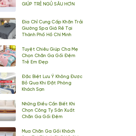
GIÚP TRẺ NGỦ SÂU HƠN
Địa Chỉ Cung Cấp Khăn Trải
Giường Spa Giá Rẻ Tại
Thành Phố Hồ Chí Minh
Tuyệt Chiêu Giúp Cha Mẹ
Chọn Chăn Ga Gối Đệm
Trẻ Em Đẹp
Đặc Biệt Lưu Ý Không Được
Bỏ Qua Khi Đặt Phòng
Khách Sạn
Những Điều Cần Biết Khi
Chọn Công Ty Sản Xuất
Chăn Ga Gối Đệm
Mua Chăn Ga Gối Khách