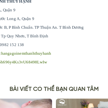
ANH THÚY HẠNH
, Quận 9
ước Long A, Quận 9
c B, P Bình Chuẩn. TP Thuận An. T Bình Dương
 Tp Quy Nhơn, T Bình Định
: 0982 152 138
/changagoinemthanhthuyhanh
X5h696y4Ks3vU68498LwIw
BÀI VIẾT CÓ THỂ BẠN QUAN TÂM