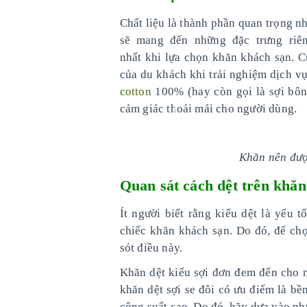
Chất liệu là thành phần quan trọng n
sẽ mang đến những đặc trưng riê
nhất khi lựa chọn khăn khách sạn. C
của du khách khi trải nghiệm dịch vụ
cotton
100% (hay còn gọi là sợi bôn
cảm giác thoải mái cho người dùng.
Khăn nên đượ
Quan sát cách dệt trên kh
Ít người biết rằng kiểu dệt là yếu
chiếc khăn khách sạn. Do đó, để ch
sót điều này.
Khăn dệt kiểu sợi đơn đem đến cho 
khăn dệt sợi se đôi có ưu điểm là bề
công suất cao. Do đó, hãy dựa vào nh