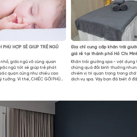
I PHÙ HỢP SẼ GIÚP TRẺ NGỦ
Địa chỉ cung cấp khăn trải giư
giá rẻ tại thành phố Hồ Chí Min
ẻ nhỏ, giấc ngủ vô cùng quan
Khăn trải giường spa - vật dụng
giấc ngủ tốt sẽ giúp trẻ phát
chừng quá đỗi bình thường nhưng
 giác quan cũng như chiều cao
chiếm vị trí quan trọng trong chấ
ý tưởng. Vì thế, CHIẾC GỐI PHÙ
dịch vụ spa. Vậy bạn đã biết ở đ
ÚP TRẺ NGỦ SÂU HƠN phát triển
cấp khăn trải giường spa giá rẻ 
 từ chiều cao đến cân nặng.
lượng chưa? Hãy cùng đi tìm câu 
ngay sau đây.