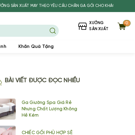
UẤT MAY THEO YÊU CẦU CHĂN GA GỐI CHO KHÁCH SẠN, SPA, TRƯỜNG 
XƯỞNG
0
SẢN XUẤT
ình
Khăn Quà Tặng
BÀI VIẾT ĐƯỢC ĐỌC NHIỀU
Ga Giường Spa Giá Rẻ
Nhưng Chất Lượng Không
Hề Kém
CHIẾC GỐI PHÙ HỢP SẼ