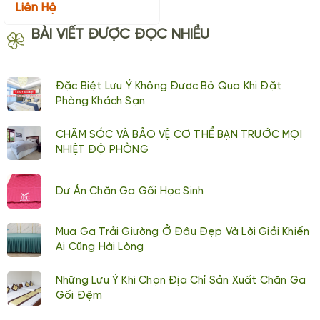
Liên Hệ
BÀI VIẾT ĐƯỢC ĐỌC NHIỀU
Đặc Biệt Lưu Ý Không Được Bỏ Qua Khi Đặt
Phòng Khách Sạn
CHĂM SÓC VÀ BẢO VỆ CƠ THỂ BẠN TRƯỚC MỌI
NHIỆT ĐỘ PHÒNG
Dự Án Chăn Ga Gối Học Sinh
Mua Ga Trải Giường Ở Đâu Đẹp Và Lời Giải Khiến
Ai Cũng Hài Lòng
Những Lưu Ý Khi Chọn Địa Chỉ Sản Xuất Chăn Ga
Gối Đệm