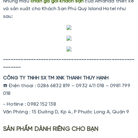
Những mẫu
chăn ga gối khách sạn
của Amanda thiết kế
và sản xuất cho Khách Sạn Phú Quý Island Hotel như
sau:
----------------------------------------------------
-------
CÔNG TY TNHH SX TM XNK THANH THÚY HẠNH
☎️ Điện thoại : 0286 6832 819 – 0932 411 018 – 0981 799
018
- Hotline : 0982 152 138
Văn Phòng : 15 Đường D, Kp 4, P Phước Long A, Quận 9
SẢN PHẨM DÀNH RIÊNG CHO BẠN