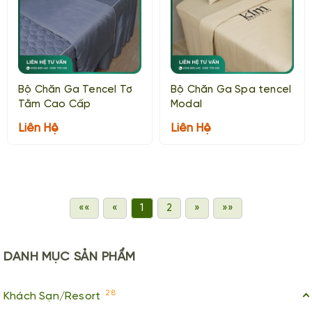
Bộ Chăn Ga Tencel Tơ
Bộ Chăn Ga Spa tencel
Tằm Cao Cấp
Modal
Liên Hệ
Liên Hệ
««
«
1
2
»
»»
DANH MỤC
SẢN PHẨM
28
Khách Sạn/Resort