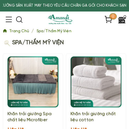
G SẢN XUẤT MAY THEO YÊU CẦU CHĂN GA GỐI CHO KHÁCH SẠN, SPA,
0
/
Trang Chủ
Spa/Thẩm Mỹ Viện
SPA/THẨM MỸ VIỆN
Khăn trải giường Spa
Khăn trải giường chất
chất liệu Microfiber
liệu cotton