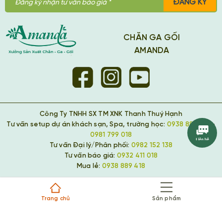
ĐĂNG KÝ
CHĂN GA GỐI
AMANDA
Công Ty TNHH SX TM XNK Thanh Thuý Hạnh
Tư vấn setup dự án khách sạn, Spa, trường học:
0938 889 418
-
0981 799 018
Tư vấn Đại lý/Phân phối:
0982 152 138
Tư vấn báo giá:
0932 411 018
Mua lẻ:
0938 889 418
Trang chủ
Sản phẩm