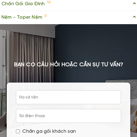
10
Chăn Gối Gia Đình
0
Nệm - Toper Nệm
BẠN CÓ CÂU HỎI HOẶC CẦN SỰ TƯ VẤN?
Chăn ga gối khách sạn