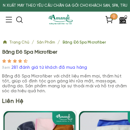
U CẦU CHĂN GA GỐI CHO KHÁCH SẠN, SPA, TRƯỜNG HỌC
0
/
/
Trang Chủ
Sản Phẩm
Băng Đô Spa Microfiber
Băng Đô Spa Microfiber
281 đánh giá từ khách đã mua hàng
Xem
Băng đô Spa Microfiber với chất liệu mềm mại, thấm hút
tốt, giúp cố định tóc gọn gàng khi rửa mặt, massage,
dưỡng da. Sản phẩm mang lại sự thoải mái và hỗ trợ chăm
sóc da hiệu quả hơn.
Liên Hệ