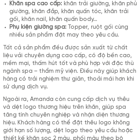
Khăn spa cao cấp:
khăn trải giường, khăn phủ
giường, khăn đắp, khăn quấn tóc, khăn trải
gối, khăn nail, khăn quấn body…
Phụ kiện giường spa:
Topper, ruột gối cùng
nhiều sản phẩm đặt may theo yêu cầu.
Tất cả sản phẩm đều được sản xuất từ chất
liệu vải chuyên dụng cao cấp, có độ bền cao,
mềm mại, thấm hút tốt và phù hợp với đặc thù
ngành spa – thẩm mỹ viện. Điều này giúp khách
hàng có trải nghiệm thư giãn, thoải mái hơn khi
sử dụng dịch vụ.
Ngoài ra, Amanda còn cung cấp dịch vụ thêu
và dệt logo thương hiệu trên khăn, giúp spa
tăng tính chuyên nghiệp và nhận diện thương
hiệu. Khách hàng có thể đặt thêu logo không
giới hạn số lượng, dệt logo theo yêu cầu hoặc
thiết kế khăn sọc 2 màu, phối màu theo bộ