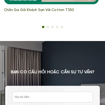
Chăn Ga Gối Khách Sạn Vải Cotton T350
BẠN CÓ CÂU HỎI HOẶC CẦN SỰ TƯ VẤN?