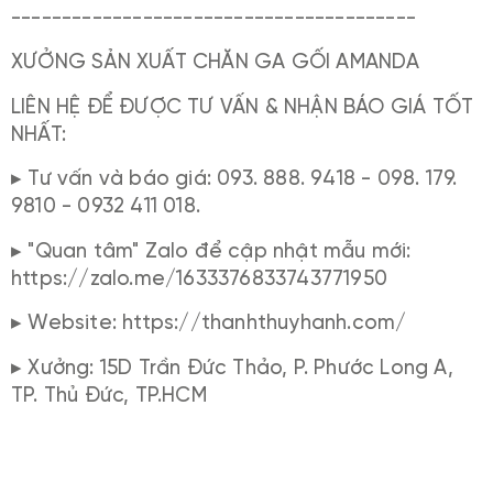
----------------------------------------
XƯỞNG SẢN XUẤT CHĂN GA GỐI AMANDA
LIÊN HỆ ĐỂ ĐƯỢC TƯ VẤN & NHẬN BÁO GIÁ TỐT
NHẤT:
▸ Tư vấn và báo giá: 093. 888. 9418 - 098. 179.
9810 - 0932 411 018.
▸ "Quan tâm" Zalo để cập nhật mẫu mới:
https://zalo.me/1633376833743771950
▸ Website: https://thanhthuyhanh.com/
▸ Xưởng: 15D Trần Đức Thảo, P. Phước Long A,
TP. Thủ Đức, TP.HCM