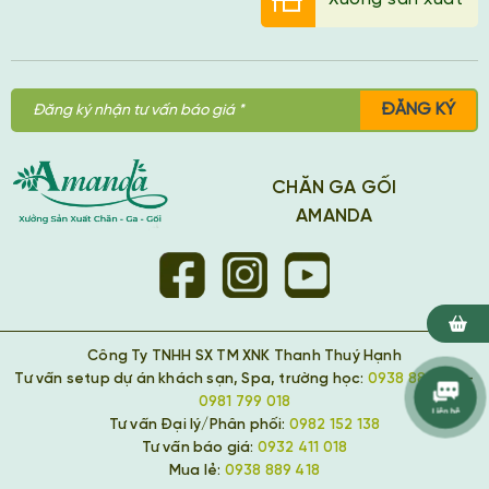
ĐĂNG KÝ
CHĂN GA GỐI
AMANDA
Công Ty TNHH SX TM XNK Thanh Thuý Hạnh
Tư vấn setup dự án khách sạn, Spa, trường học:
0938 889 418
-
0981 799 018
Tư vấn Đại lý/Phân phối:
0982 152 138
Tư vấn báo giá:
0932 411 018
Mua lẻ:
0938 889 418