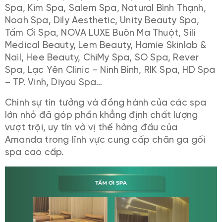
Spa, Kim Spa, Salem Spa, Natural Bình Thạnh,
Noah Spa, Dily Aesthetic, Unity Beauty Spa,
Tấm Ơi Spa, NOVA LUXE Buôn Ma Thuột, Sili
Medical Beauty, Lem Beauty, Hamie Skinlab &
Nail, Hee Beauty, ChiMy Spa, SO Spa, Rever
Spa, Lạc Yên Clinic – Ninh Bình, RIK Spa, HD Spa
– TP. Vinh, Diyou Spa…
Chính sự tin tưởng và đồng hành của các spa
lớn nhỏ đã góp phần khẳng định chất lượng
vượt trội, uy tín và vị thế hàng đầu của
Amanda trong lĩnh vực cung cấp chăn ga gối
spa cao cấp.