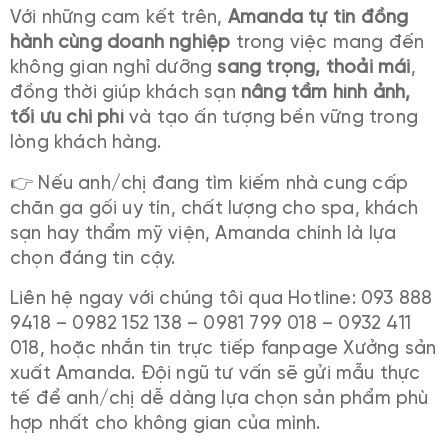
Với những cam kết trên,
Amanda tự tin đồng
hành cùng doanh nghiệp
trong việc mang đến
không gian nghỉ dưỡng
sang trọng, thoải mái
,
đồng thời giúp khách sạn
nâng tầm hình ảnh,
tối ưu chi phí
và tạo ấn tượng bền vững trong
lòng khách hàng.
👉 Nếu anh/chị đang tìm kiếm nhà cung cấp
chăn ga gối uy tín, chất lượng cho spa, khách
sạn hay thẩm mỹ viện, Amanda chính là lựa
chọn đáng tin cậy.
Liên hệ ngay với chúng tôi qua Hotline: 093 888
9418 – 0982 152 138 – 0981 799 018 – 0932 411
018, hoặc nhắn tin trực tiếp fanpage Xưởng sản
xuất Amanda. Đội ngũ tư vấn sẽ gửi mẫu thực
tế để anh/chị dễ dàng lựa chọn sản phẩm phù
hợp nhất cho không gian của mình.