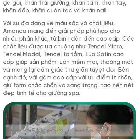
ga gối, khăn trải giường, khăn tắm, khăn tay,
khăn đắp, khăn quấn tóc và khăn nail.
Với sự đa dạng về màu sắc và chất liệu,
Amanda mang đến giải pháp phù hợp cho
nhiều phân khúc, từ bình dân đến cao cấp. Các
chất liệu được ưa chuộng như Tencel Micro,
Tencel Modal, Tencel tơ tằm, Lụa Satin cao
cấp giúp sản phẩm luôn mềm mại, thoáng mát
và mang lại cảm giác thư giãn tuyệt đối. Bên
cạnh đó, vải gấm cao cấp với ưu điểm ít nhăn,
giữ form chắc chắn và sang trọng, tạo nên nét
đẹp tinh tế cho giường spa.