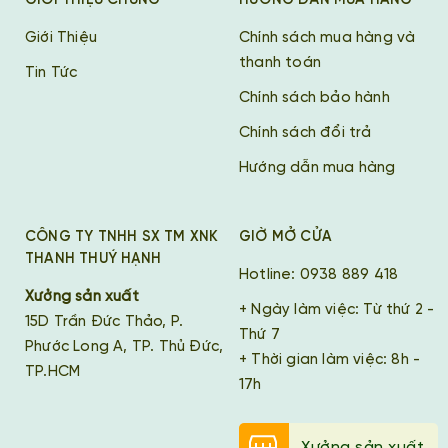
GIỚI THIỆU CHUNG
HƯỚNG DẪN MUA HÀNG
Giới Thiệu
Chính sách mua hàng và
thanh toán
Tin Tức
Chính sách bảo hành
Chính sách đổi trả
Hướng dẫn mua hàng
CÔNG TY TNHH SX TM XNK
GIỜ MỞ CỬA
THANH THUÝ HẠNH
Hotline: 0938 889 418
Xưởng sản xuất
+ Ngày làm việc: Từ thứ 2 -
15D Trần Đức Thảo, P.
Thứ 7
Phước Long A, TP. Thủ Đức,
+ Thời gian làm việc: 8h -
TP.HCM
17h
Xưởng sản xuất