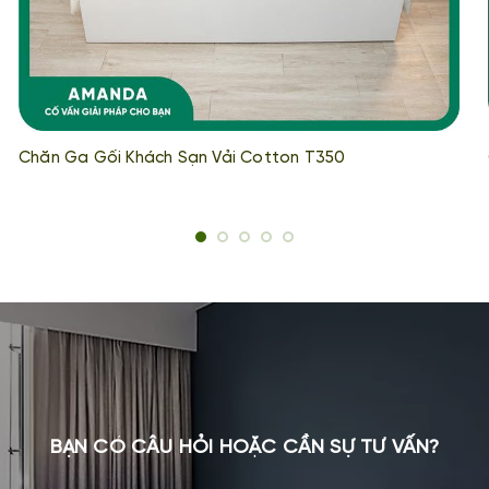
Chăn Ga Gối Khách Sạn Vải Cotton T350
BẠN CÓ CÂU HỎI HOẶC CẦN SỰ TƯ VẤN?