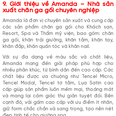
9. Giới thiệu về Amanda – Nhà sản
xuất chăn ga gối chuyên nghiệp
Amanda là đơn vị chuyên sản xuất và cung cấp
các sản phẩm chăn ga gối cho Khách sạn,
Resort, Spa và Thẩm mỹ viện, bao gồm: chăn
ga gối, khăn trải giường, khăn tắm, khăn tay,
khăn đắp, khăn quấn tóc và khăn nail.
Với sự đa dạng về màu sắc và chất liệu,
Amanda mang đến giải pháp phù hợp cho
nhiều phân khúc, từ bình dân đến cao cấp. Các
chất liệu được ưa chuộng như Tencel Micro,
Tencel Modal, Tencel tơ tằm, Lụa Satin cao
cấp giúp sản phẩm luôn mềm mại, thoáng mát
và mang lại cảm giác thư giãn tuyệt đối. Bên
cạnh đó, vải gấm cao cấp với ưu điểm ít nhăn,
giữ form chắc chắn và sang trọng, tạo nên nét
đẹp tinh tế cho giường spa.