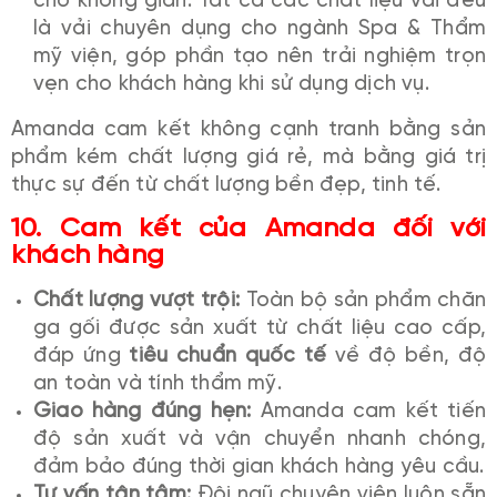
cho không gian. Tất cả các chất liệu vải đều
là vải chuyên dụng cho ngành Spa & Thẩm
mỹ viện, góp phần tạo nên trải nghiệm trọn
vẹn cho khách hàng khi sử dụng dịch vụ.
Amanda cam kết không cạnh tranh bằng sản
phẩm kém chất lượng giá rẻ, mà bằng giá trị
thực sự đến từ chất lượng bền đẹp, tinh tế.
10. Cam kết của Amanda đối với
khách hàng
Chất lượng vượt trội:
Toàn bộ sản phẩm chăn
ga gối được sản xuất từ chất liệu cao cấp,
đáp ứng
tiêu chuẩn quốc tế
về độ bền, độ
an toàn và tính thẩm mỹ.
Giao hàng đúng hẹn:
Amanda cam kết tiến
độ sản xuất và vận chuyển nhanh chóng,
đảm bảo đúng thời gian khách hàng yêu cầu.
Tư vấn tận tâm:
Đội ngũ chuyên viên luôn sẵn