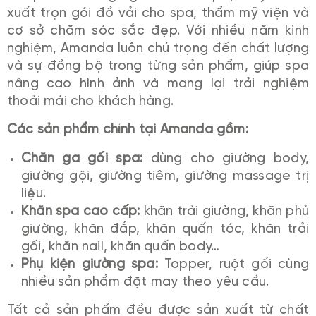
xuất trọn gói đồ vải cho spa, thẩm mỹ viện và
cơ sở chăm sóc sắc đẹp. Với nhiều năm kinh
nghiệm, Amanda luôn chú trọng đến chất lượng
và sự đồng bộ trong từng sản phẩm, giúp spa
nâng cao hình ảnh và mang lại trải nghiệm
thoải mái cho khách hàng.
Các sản phẩm chính tại Amanda gồm:
Chăn ga gối spa:
dùng cho giường body,
giường gội, giường tiêm, giường massage trị
liệu.
Khăn spa cao cấp:
khăn trải giường, khăn phủ
giường, khăn đắp, khăn quấn tóc, khăn trải
gối, khăn nail, khăn quấn body…
Phụ kiện giường spa:
Topper, ruột gối cùng
nhiều sản phẩm đặt may theo yêu cầu.
Tất cả sản phẩm đều được sản xuất từ chất