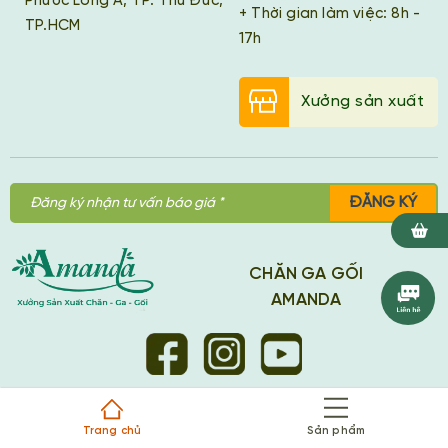
Phước Long A, TP. Thủ Đức,
+ Thời gian làm việc: 8h -
TP.HCM
17h
Xưởng sản xuất
ĐĂNG KÝ
CHĂN GA GỐI
AMANDA
Công Ty TNHH SX TM XNK Thanh Thuý Hạnh
Trang chủ
Sản phẩm