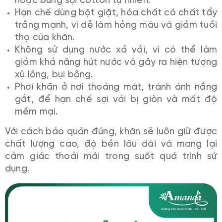
hoặc bung sợi cotton tự nhiên.
Hạn chế dùng bột giặt, hóa chất có chất tẩy
trắng mạnh, vì dễ làm hỏng màu và giảm tuổi
thọ của khăn.
Không sử dụng nước xả vải, vì có thể làm
giảm khả năng hút nước và gây ra hiện tượng
xù lông, bụi bông.
Phơi khăn ở nơi thoáng mát, tránh ánh nắng
gắt, để hạn chế sợi vải bị giòn và mất độ
mềm mại.
Với cách bảo quản đúng, khăn sẽ luôn giữ được
chất lượng cao, độ bền lâu dài và mang lại
cảm giác thoải mái trong suốt quá trình sử
dụng.