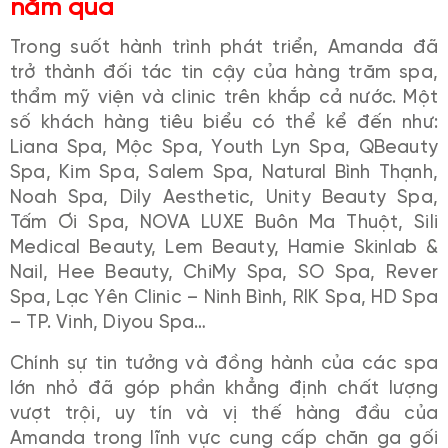
năm qua
Trong suốt hành trình phát triển, Amanda đã
trở thành đối tác tin cậy của hàng trăm spa,
thẩm mỹ viện và clinic trên khắp cả nước. Một
số khách hàng tiêu biểu có thể kể đến như:
Liana Spa, Mộc Spa, Youth Lyn Spa, QBeauty
Spa, Kim Spa, Salem Spa, Natural Bình Thạnh,
Noah Spa, Dily Aesthetic, Unity Beauty Spa,
Tấm Ơi Spa, NOVA LUXE Buôn Ma Thuột, Sili
Medical Beauty, Lem Beauty, Hamie Skinlab &
Nail, Hee Beauty, ChiMy Spa, SO Spa, Rever
Spa, Lạc Yên Clinic – Ninh Bình, RIK Spa, HD Spa
– TP. Vinh, Diyou Spa…
Chính sự tin tưởng và đồng hành của các spa
lớn nhỏ đã góp phần khẳng định chất lượng
vượt trội, uy tín và vị thế hàng đầu của
Amanda trong lĩnh vực cung cấp chăn ga gối