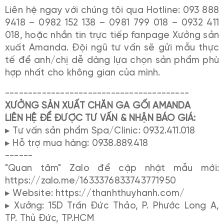
Liên hệ ngay với chúng tôi qua Hotline: 093 888
9418 – 0982 152 138 – 0981 799 018 – 0932 411
018, hoặc nhắn tin trực tiếp fanpage Xưởng sản
xuất Amanda. Đội ngũ tư vấn sẽ gửi mẫu thực
tế để anh/chị dễ dàng lựa chọn sản phẩm phù
hợp nhất cho không gian của mình.
----------------------------------------
XƯỞNG SẢN XUẤT CHĂN GA GỐI AMANDA
LIÊN HỆ ĐỂ ĐƯỢC TƯ VẤN & NHẬN BÁO GIÁ:
▸ Tư vấn sản phẩm Spa/Clinic: 0932.411.018
▸ Hỗ trợ mua hàng: 0938.889.418
------
"Quan tâm" Zalo để cập nhật mẫu mới:
https://zalo.me/1633376833743771950
▸ Website: https://thanhthuyhanh.com/
▸ Xưởng: 15D Trần Đức Thảo, P. Phước Long A,
TP. Thủ Đức, TP.HCM