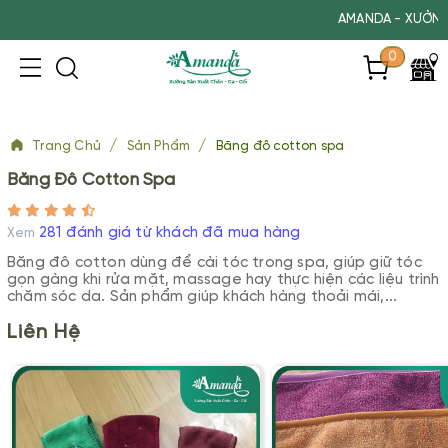
AMANDA - XƯỞNG SẢN XUẤT MAY THEO 
0
/
/
Trang Chủ
Sản Phẩm
Băng đô cotton spa
Băng Đô Cotton Spa
281 đánh giá từ khách đã mua hàng
Xem
Băng đô cotton dùng để cài tóc trong spa, giúp giữ tóc
gọn gàng khi rửa mặt, massage hay thực hiện các liệu trình
chăm sóc da. Sản phẩm giúp khách hàng thoải mái,...
Liên Hệ