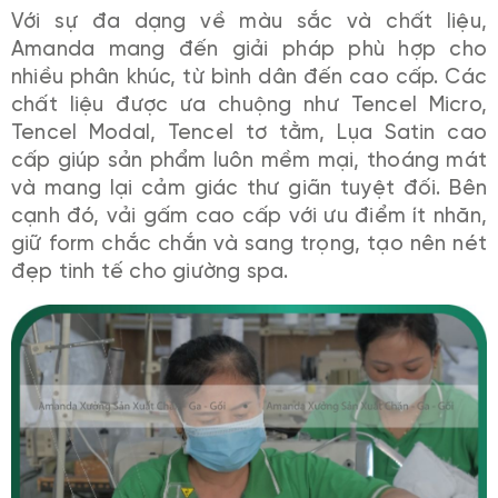
Với sự đa dạng về màu sắc và chất liệu,
Amanda mang đến giải pháp phù hợp cho
nhiều phân khúc, từ bình dân đến cao cấp. Các
chất liệu được ưa chuộng như Tencel Micro,
Tencel Modal, Tencel tơ tằm, Lụa Satin cao
cấp giúp sản phẩm luôn mềm mại, thoáng mát
và mang lại cảm giác thư giãn tuyệt đối. Bên
cạnh đó, vải gấm cao cấp với ưu điểm ít nhăn,
giữ form chắc chắn và sang trọng, tạo nên nét
đẹp tinh tế cho giường spa.