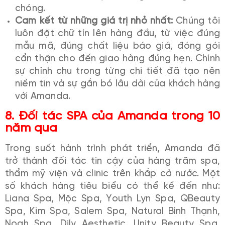
chóng.
Cam kết từ những giá trị nhỏ nhất:
Chúng tôi
luôn đặt chữ tín lên hàng đầu, từ việc đúng
mẫu mã, đúng chất liệu báo giá, đóng gói
cẩn thận cho đến giao hàng đúng hẹn. Chính
sự chỉnh chu trong từng chi tiết đã tạo nên
niềm tin và sự gắn bó lâu dài của khách hàng
với Amanda.
8.
Đối tác SPA của Amanda trong 10
năm qua
Trong suốt hành trình phát triển, Amanda đã
trở thành đối tác tin cậy của hàng trăm spa,
thẩm mỹ viện và clinic trên khắp cả nước. Một
số khách hàng tiêu biểu có thể kể đến như:
Liana Spa, Mộc Spa, Youth Lyn Spa, QBeauty
Spa, Kim Spa, Salem Spa, Natural Bình Thạnh,
Noah Spa, Dily Aesthetic, Unity Beauty Spa,