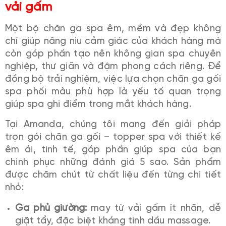
vải gấm
Một bộ chăn ga spa êm, mềm và đẹp không
chỉ giúp nâng niu cảm giác của khách hàng mà
còn góp phần tạo nên không gian spa chuyên
nghiệp, thư giãn và đậm phong cách riêng. Để
đồng bộ trải nghiệm, việc lựa chọn chăn ga gối
spa phối màu phù hợp là yếu tố quan trọng
giúp spa ghi điểm trong mắt khách hàng.
Tại Amanda, chúng tôi mang đến giải pháp
trọn gói chăn ga gối – topper spa với thiết kế
êm ái, tinh tế, góp phần giúp spa của bạn
chinh phục những đánh giá 5 sao. Sản phẩm
được chăm chút từ chất liệu đến từng chi tiết
nhỏ:
Ga phủ giường:
may từ vải gấm ít nhăn, dễ
giặt tẩy, đặc biệt kháng tinh dầu massage.