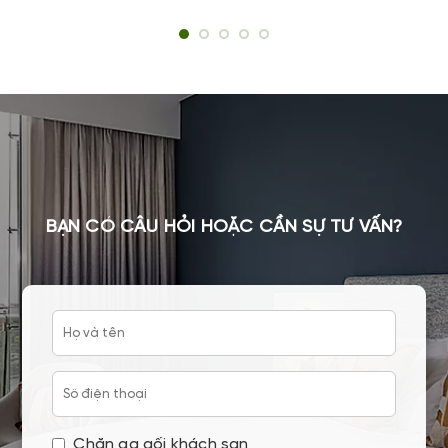
BẠN CÓ CÂU HỎI HOẶC CẦN SỰ TƯ VẤN?
Chăn ga gối khách sạn