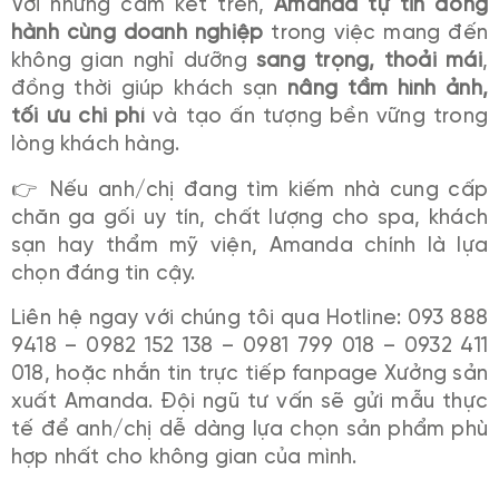
Với những cam kết trên,
Amanda tự tin đồng
hành cùng doanh nghiệp
trong việc mang đến
không gian nghỉ dưỡng
sang trọng, thoải mái
,
đồng thời giúp khách sạn
nâng tầm hình ảnh,
tối ưu chi phí
và tạo ấn tượng bền vững trong
lòng khách hàng.
👉 Nếu anh/chị đang tìm kiếm nhà cung cấp
chăn ga gối uy tín, chất lượng cho spa, khách
sạn hay thẩm mỹ viện, Amanda chính là lựa
chọn đáng tin cậy.
Liên hệ ngay với chúng tôi qua Hotline: 093 888
9418 – 0982 152 138 – 0981 799 018 – 0932 411
018, hoặc nhắn tin trực tiếp fanpage Xưởng sản
xuất Amanda. Đội ngũ tư vấn sẽ gửi mẫu thực
tế để anh/chị dễ dàng lựa chọn sản phẩm phù
hợp nhất cho không gian của mình.