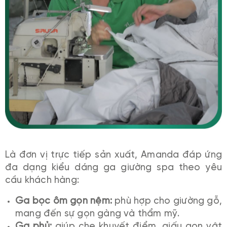
Là đơn vị trực tiếp sản xuất, Amanda đáp ứng
đa dạng kiểu dáng ga giường spa theo yêu
cầu khách hàng:
Ga bọc ôm gọn nệm:
phù hợp cho giường gỗ,
mang đến sự gọn gàng và thẩm mỹ.
Ga phủ:
giúp che khuyết điểm, giấu gọn vật