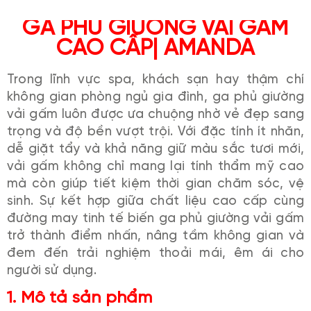
GA PHỦ GIƯỜNG VẢI GẤM
CAO CẤP| AMANDA
Trong lĩnh vực spa, khách sạn hay thậm chí
không gian phòng ngủ gia đình, ga phủ giường
vải gấm luôn được ưa chuộng nhờ vẻ đẹp sang
trọng và độ bền vượt trội. Với đặc tính ít nhăn,
dễ giặt tẩy và khả năng giữ màu sắc tươi mới,
vải gấm không chỉ mang lại tính thẩm mỹ cao
mà còn giúp tiết kiệm thời gian chăm sóc, vệ
sinh. Sự kết hợp giữa chất liệu cao cấp cùng
đường may tinh tế biến ga phủ giường vải gấm
trở thành điểm nhấn, nâng tầm không gian và
đem đến trải nghiệm thoải mái, êm ái cho
người sử dụng.
1. Mô tả sản phẩm