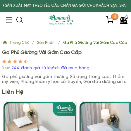
 YÊU CẦU CHĂN GA GỐI CHO KHÁCH SẠN, SPA, TRƯỜNG HỌC
0
/
/
Trang Chủ
Sản Phẩm
Ga Phủ Giường Vải Gấm Cao Cấp
Ga Phủ Giường Vải Gấm Cao Cấp
244 đánh giá từ khách đã mua hàng
Xem
Ga phủ giường vải gấm thường Sử dụng trong spa, Thẩm
mỹ viện, Phòng khám y học cổ truyền, Gội đầu dưỡng sinh.
Liên Hệ