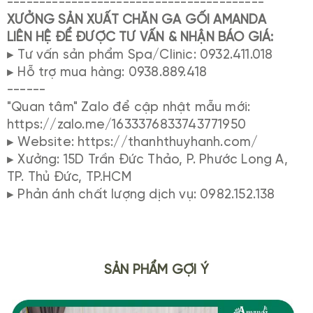
----------------------------------------
XƯỞNG SẢN XUẤT CHĂN GA GỐI AMANDA
LIÊN HỆ ĐỂ ĐƯỢC TƯ VẤN & NHẬN BÁO GIÁ:
▸ Tư vấn sản phẩm Spa/Clinic: 0932.411.018
▸ Hỗ trợ mua hàng: 0938.889.418
------
"Quan tâm" Zalo để cập nhật mẫu mới:
https://zalo.me/1633376833743771950
▸ Website: https://thanhthuyhanh.com/
▸ Xưởng: 15D Trần Đức Thảo, P. Phước Long A,
TP. Thủ Đức, TP.HCM
▸ Phản ánh chất lượng dịch vụ: 0982.152.138
SẢN PHẨM GỢI Ý