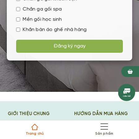
Chăn ga gối spa
Mền gối học sinh
Khăn bàn áo ghế nhà hàng
Đăng ký ngay
GIỚI THIỆU CHUNG
HƯỚNG DẪN MUA HÀNG
Giới Thiệu
Chính sách mua hàng và
thanh toán
Trang chủ
Sản phẩm
Tin Tức