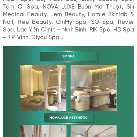
Tấm Ơi Spa, NOVA LUXE Buôn Ma Thuột, Sili
Medical Beauty, Lem Beauty, Hamie Skinlab &
Nail, Hee Beauty, ChiMy Spa, SO Spa, Rever
Spa, Lạc Yên Clinic – Ninh Bình, RIK Spa, HD Spa
– TP. Vinh, Diyou Spa…