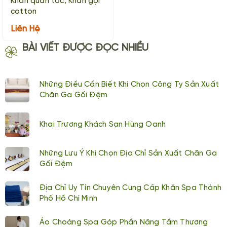
Khăn quấn tóc, Khăn gội
cotton
Liên Hệ
BÀI VIẾT ĐƯỢC ĐỌC NHIỀU
Những Điều Cần Biết Khi Chọn Công Ty Sản Xuất
Chăn Ga Gối Đệm
Khai Trương Khách Sạn Hùng Oanh
Những Lưu Ý Khi Chọn Địa Chỉ Sản Xuất Chăn Ga
Gối Đệm
Địa Chỉ Uy Tín Chuyên Cung Cấp Khăn Spa Thành
Phố Hồ Chí Minh
Áo Choàng Spa Góp Phần Nâng Tầm Thương