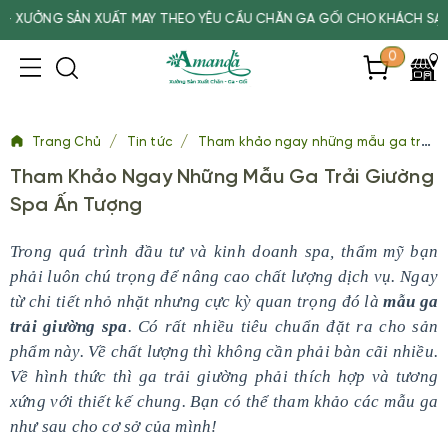
G SẢN XUẤT MAY THEO YÊU CẦU CHĂN GA GỐI CHO KHÁCH SẠN, SPA, 
0
/
/
Trang Chủ
Tin tức
Tham khảo ngay những mẫu ga trải giường spa ấn tượng
Tham Khảo Ngay Những Mẫu Ga Trải Giường
Spa Ấn Tượng
Trong quá trình đầu tư và kinh doanh spa, thẩm mỹ bạn
phải luôn chú trọng để nâng cao chất lượng dịch vụ. Ngay
từ chi tiết nhỏ nhặt nhưng cực kỳ quan trọng đó là
mẫu ga
trải giường spa
. Có rất nhiều tiêu chuẩn đặt ra cho sản
phẩm này. Về chất lượng thì không cần phải bàn cãi nhiều.
Về hình thức thì ga trải giường phải thích hợp và tương
xứng với thiết kế chung. Bạn có thể tham khảo các mẫu ga
như sau cho cơ sở của mình!