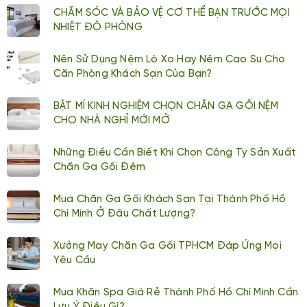
CHĂM SÓC VÀ BẢO VỆ CƠ THỂ BẠN TRƯỚC MỌI
NHIỆT ĐỘ PHÒNG
Nên Sử Dụng Nệm Lò Xo Hay Nệm Cao Su Cho
Căn Phòng Khách Sạn Của Bạn?
BẬT MÍ KINH NGHIỆM CHỌN CHĂN GA GỐI NỆM
CHO NHÀ NGHỈ MỚI MỞ
Những Điều Cần Biết Khi Chọn Công Ty Sản Xuất
Chăn Ga Gối Đệm
Mua Chăn Ga Gối Khách Sạn Tại Thành Phố Hồ
Chí Minh Ở Đâu Chất Lượng?
Xưởng May Chăn Ga Gối TPHCM Đáp Ứng Mọi
Yêu Cầu
Mua Khăn Spa Giá Rẻ Thành Phố Hồ Chí Minh Cần
Lưu Ý Điều Gì?