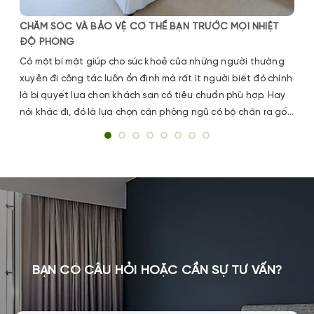
CHĂM SÓC VÀ BẢO VỆ CƠ THỂ BẠN TRƯỚC MỌI NHIỆT
ĐỘ PHÒNG
Có một bí mật giúp cho sức khoẻ của những người thường
xuyên đi công tác luôn ổn định mà rất ít người biết đó chính
là bí quyết lựa chọn khách sạn có tiêu chuẩn phù hợp. Hay
nói khác đi, đó là lựa chọn căn phòng ngủ có bộ chăn ra gối
mền giúp cho khách lưu trú có được giấc ngủ ngon.
BẠN CÓ CÂU HỎI HOẶC CẦN SỰ TƯ VẤN?