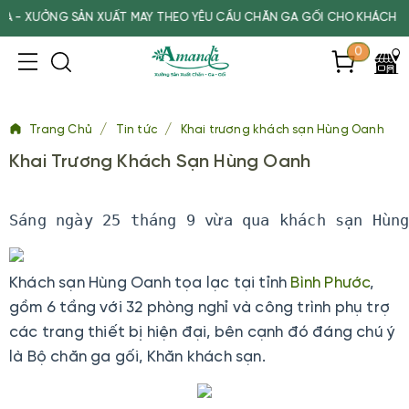
ỞNG SẢN XUẤT MAY THEO YÊU CẦU CHĂN GA GỐI CHO KHÁCH SẠN, SPA
0
/
/
Trang Chủ
Tin tức
Khai trương khách sạn Hùng Oanh
Khai Trương Khách Sạn Hùng Oanh
Sáng ngày 25 tháng 9 vừa qua khách sạn Hùn
Khách sạn Hùng Oanh tọa lạc tại tỉnh
Bình Phước
,
gồm 6 tầng với 32 phòng nghỉ và công trình phụ trợ
các trang thiết bị hiện đại, bên cạnh đó đáng chú ý
là Bộ chăn ga gối, Khăn khách sạn.