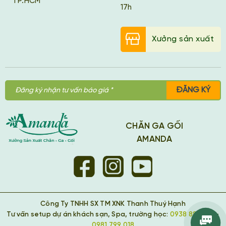
TP.HCM
17h
Xưởng sản xuất
ĐĂNG KÝ
CHĂN GA GỐI
AMANDA
Công Ty TNHH SX TM XNK Thanh Thuý Hạnh
Tư vấn setup dự án khách sạn, Spa, trường học:
0938 889 418
-
0981 799 018