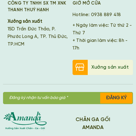
CÔNG TY TNHH SX TM XNK
GIỜ MỞ CỬA
THANH THUÝ HẠNH
Hotline: 0938 889 418
Xưởng sản xuất
+ Ngày làm việc: Từ thứ 2 -
15D Trần Đức Thảo, P.
Thứ 7
Phước Long A, TP. Thủ Đức,
+ Thời gian làm việc: 8h -
TP.HCM
17h
Xưởng sản xuất
ĐĂNG KÝ
CHĂN GA GỐI
AMANDA