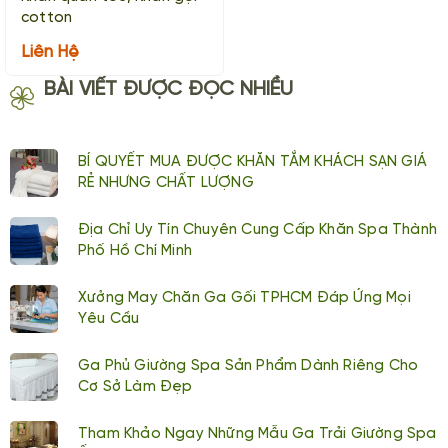
cotton
Liên Hệ
BÀI VIẾT ĐƯỢC ĐỌC NHIỀU
BÍ QUYẾT MUA ĐƯỢC KHĂN TẮM KHÁCH SẠN GIÁ
RẺ NHƯNG CHẤT LƯỢNG
Địa Chỉ Uy Tín Chuyên Cung Cấp Khăn Spa Thành
Phố Hồ Chí Minh
Xưởng May Chăn Ga Gối TPHCM Đáp Ứng Mọi
Yêu Cầu
Ga Phủ Giường Spa Sản Phẩm Dành Riêng Cho
Cơ Sở Làm Đẹp
Tham Khảo Ngay Những Mẫu Ga Trải Giường Spa