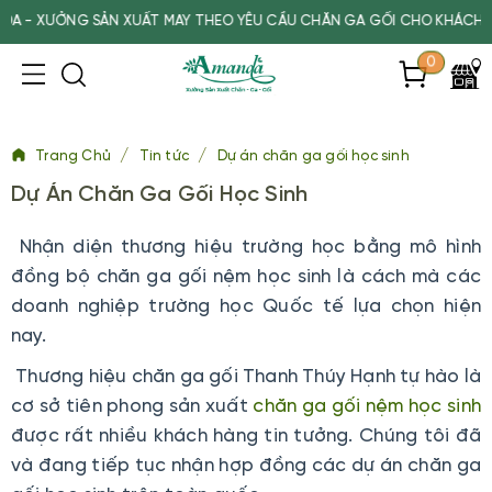
ƯỞNG SẢN XUẤT MAY THEO YÊU CẦU CHĂN GA GỐI CHO KHÁCH SẠN, S
0
/
/
Trang Chủ
Tin tức
Dự án chăn ga gối học sinh
Dự Án Chăn Ga Gối Học Sinh
Nhận diện thương hiệu trường học bằng mô hình
đồng bộ chăn ga gối nệm học sinh là cách mà các
doanh nghiệp trường học Quốc tế lựa chọn hiện
nay.
Thương hiệu chăn ga gối Thanh Thúy Hạnh tự hào là
cơ sở tiên phong sản xuất
chăn ga gối nệm học sinh
được rất nhiều khách hàng tin tưởng. Chúng tôi đã
và đang tiếp tục nhận hợp đồng các dự án chăn ga