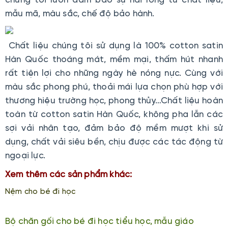
chúng tôi luôn đảm bảo sự hài lòng từ chất liệu,
mẫu mã, màu sắc, chế độ bảo hành.
Chất liệu chúng tôi sử dụng là 100% cotton satin
Hàn Quốc thoáng mát, mềm mại, thấm hút nhanh
rất tiện lợi cho những ngày hè nóng nực. Cùng với
màu sắc phong phú, thoải mái lựa chọn phù hợp với
thương hiệu trường học, phong thủy…Chất liệu hoàn
toàn từ cotton satin Hàn Quốc, không pha lẫn các
sợi vải nhân tạo, đảm bảo độ mềm mượt khi sử
dụng, chất vải siêu bền, chịu được các tác động từ
ngoại lực.
Xem thêm các sản phẩm khác:
Nệm cho bé đi học
Bộ chăn gối cho bé đi học tiểu học, mẫu giáo