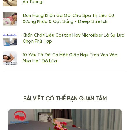
Ấn Tượng
Đơn Hàng Khăn Ga Gối Cho Spa Trị Liệu Cơ
Xương Khớp & Cột Sống - Deep Stretch
Khăn Chất Liệu Cotton Hay Microfiber Là Sự Lựa
Chọn Phù Hợp
10 Yếu Tố Để Có Một Giấc Ngủ Trọn Vẹn Vào
Mùa Hè ''đổ Lửa'
BÀI VIẾT CÓ THỂ BẠN QUAN TÂM