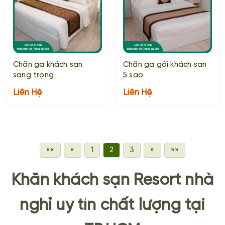
Chăn ga khách sạn
Chăn ga gối khách sạn
sang trọng
5 sao
Liên Hệ
Liên Hệ
««
«
1
2
3
»
»»
Khăn khách sạn Resort nhà
nghỉ uy tín chất lượng tại