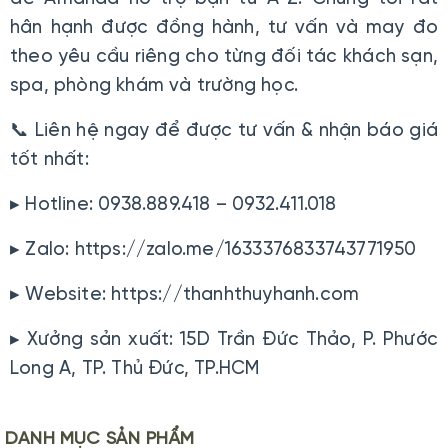
hân hạnh được đồng hành, tư vấn và may đo
theo yêu cầu riêng cho từng đối tác khách sạn,
spa, phòng khám và trường học.
📞 Liên hệ ngay để được tư vấn & nhận báo giá
tốt nhất:
▸ Hotline: 0938.889.418 – 0932.411.018
▸ Zalo: https://zalo.me/1633376833743771950
▸ Website: https://thanhthuyhanh.com
▸ Xưởng sản xuất: 15D Trần Đức Thảo, P. Phước
Long A, TP. Thủ Đức, TP.HCM
DANH MỤC
SẢN PHẨM