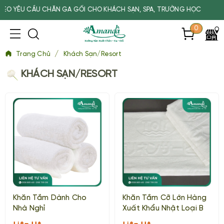
 GA GỐI CHO KHÁCH SẠN, SPA, TRƯỜNG HỌC
0
/
Trang Chủ
Khách Sạn/Resort
KHÁCH SẠN/RESORT
Khăn Tắm Dành Cho
Khăn Tắm Cỡ Lớn Hàng
Nhà Nghỉ
Xuất Khẩu Nhật Loại B