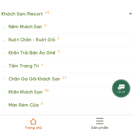
28
Khách Sạn/Resort
0
Nệm Khách Sạn
3
Ruột Chăn - Ruột Gối
0
Khăn Trải Bàn Áo Ghế
4
Tấm Trang Trí
23
Chăn Ga Gối Khách Sạn
115
Khăn Khách Sạn
0
Màn Rèm Cửa
11
Spa/Thẩm Mỹ Viện
Trang chủ
Sản phẩm
8
Khăn Quà Tặng