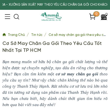
XƯỞNG SẢN XUẤT MAY THEO YÊU CẦU CHĂN GA GỐI CHO KHÁCH SẠN, S
0
/
/
Trang Chủ
Tin tức
Cơ sở may chăn ga gối theo yêu cầu tốt nhất tại TP HCM
Cơ Sở May Chăn Ga Gối Theo Yêu Cầu Tốt
Nhất Tại TP HCM
Bạn mong muốn sở hữu bộ chăn ga gối chất lượng và thể
hiện được sự chuyên nghiệp, tạo dấu ấn riêng cho thương
hiệu? Bạn cần tìm kiếm một
cơ sở may chăn ga gối
theo
yêu cầu uy tín? Như vậy chắc chắn không thể nào bỏ qua
công ty Thanh Thúy Hạnh. Rất nhiều cơ sở lưu trú lớn nhỏ
đã tin tưởng sử dụng sản phẩm của Thanh Thúy Hạnh rồi.
Nếu bạn chưa biết, hãy dành chút thời gian tìm hiểu rõ
hơn qua bài viết sau đây nhé!