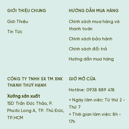
GIỚI THIỆU CHUNG
HƯỚNG DẪN MUA HÀNG
Giới Thiệu
Chính sách mua hàng và
thanh toán
Tin Tức
Chính sách bảo hành
Chính sách đổi trả
Hướng dẫn mua hàng
CÔNG TY TNHH SX TM XNK
GIỜ MỞ CỬA
THANH THUÝ HẠNH
Hotline: 0938 889 418
Xưởng sản xuất
+ Ngày làm việc: Từ thứ 2 -
15D Trần Đức Thảo, P.
Thứ 7
Phước Long A, TP. Thủ Đức,
+ Thời gian làm việc: 8h -
TP.HCM
17h