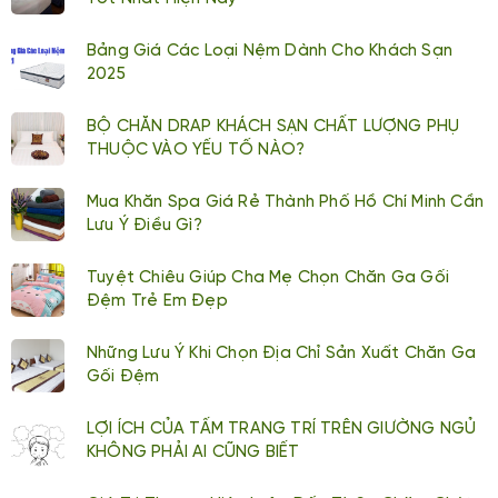
Bảng Giá Các Loại Nệm Dành Cho Khách Sạn
2025
BỘ CHĂN DRAP KHÁCH SẠN CHẤT LƯỢNG PHỤ
THUỘC VÀO YẾU TỐ NÀO?
Mua Khăn Spa Giá Rẻ Thành Phố Hồ Chí Minh Cần
Lưu Ý Điều Gì?
Tuyệt Chiêu Giúp Cha Mẹ Chọn Chăn Ga Gối
Đệm Trẻ Em Đẹp
Những Lưu Ý Khi Chọn Địa Chỉ Sản Xuất Chăn Ga
Gối Đệm
LỢI ÍCH CỦA TẤM TRANG TRÍ TRÊN GIƯỜNG NGỦ
KHÔNG PHẢI AI CŨNG BIẾT