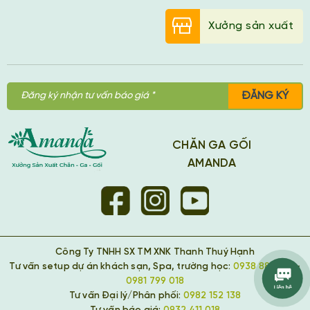
Xưởng sản xuất
ĐĂNG KÝ
CHĂN GA GỐI
AMANDA
Công Ty TNHH SX TM XNK Thanh Thuý Hạnh
Tư vấn setup dự án khách sạn, Spa, trường học:
0938 889 418
-
0981 799 018
Tư vấn Đại lý/Phân phối:
0982 152 138
Tư vấn báo giá:
0932 411 018