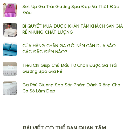
Set Up Ga Trải Giường Spa Đẹp Và Thật Độc
Đáo
BÍ QUYẾT MUA ĐƯỢC KHĂN TẮM KHÁCH SẠN GIÁ
RẺ NHƯNG CHẤT LƯỢNG
CỬA HÀNG CHĂN GA GỐI NỆM CẦN DỰA VÀO
CÁC ĐẶC ĐIỂM NÀO?
Tiêu Chí Giúp Chủ Đầu Tư Chọn Được Ga Trải
Giường Spa Giá Rẻ
Ga Phủ Giường Spa Sản Phẩm Dành Riêng Cho
Cơ Sở Làm Đẹp
BÀI VIẾT CÓ THỂ BẠN QUAN TÂM