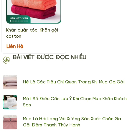
Khăn quấn tóc, Khăn gội
cotton
Liên Hệ
BÀI VIẾT ĐƯỢC ĐỌC NHIỀU
Hé Lộ Các Tiêu Chí Quan Trọng Khi Mua Ga Gối
Một Số Điều Cần Lưu Ý Khi Chọn Mua Khăn Khách
Sạn
Mua Là Hài Lòng Với Xưởng Sản Xuất Chăn Ga
Gối Đệm Thanh Thúy Hạnh