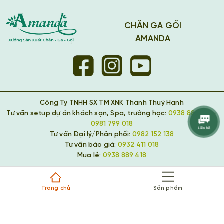
CHĂN GA GỐI
AMANDA
Công Ty TNHH SX TM XNK Thanh Thuý Hạnh
Tư vấn setup dự án khách sạn, Spa, trường học:
0938 889 418
-
0981 799 018
Tư vấn Đại lý/Phân phối:
0982 152 138
Tư vấn báo giá:
0932 411 018
Mua lẻ:
0938 889 418
Trang chủ
Sản phẩm