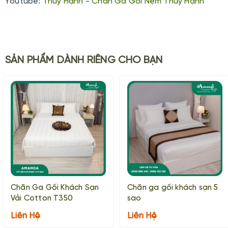
Youtube:
Thúy Hạnh - Chăn Ga Gối Nệm Thúy Hạnh
SẢN PHẨM DÀNH RIÊNG CHO BẠN
Chăn Ga Gối Khách Sạn
Chăn ga gối khách sạn 5
Vải Cotton T350
sao
Liên Hệ
Liên Hệ