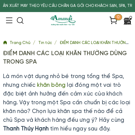
T MAY THEO YÊU CẦU CHĂN GA GỐI CHO KHÁCH SẠN, SPA, TRƯỜNG HỌ
0
/
/
Trang Chủ
Tin tức
ĐIỂM DANH CÁC LOẠI KHĂN THƯỜNG DÙNG TRONG SPA
ĐIỂM DANH CÁC LOẠI KHĂN THƯỜNG DÙNG
TRONG SPA
Là món vật dụng nhỏ bé trong tổng thể Spa,
nhưng chiếc
khăn bông
lại đóng một vai trò
đặc biệt ảnh hưởng đến cảm xúc của khách
hàng. Vậy trong một Spa cần chuẩn bị các loại
khăn nào? Chọn lựa khăn spa thế nào để cả
chủ Spa và khách hàng đều ưng ý? Hãy cùng
Thanh Thúy Hạnh
tìm hiểu ngay sau đây.