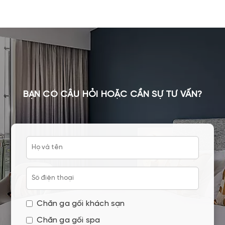
BẠN CÓ CÂU HỎI HOẶC CẦN SỰ TƯ VẤN?
Chăn ga gối khách sạn
Chăn ga gối spa