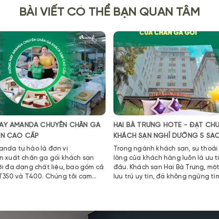
BÀI VIẾT CÓ THỂ BẠN QUAN TÂM
AY AMANDA CHUYÊN CHĂN GA
HAI BÀ TRƯNG HOTE - ĐẠT CH
ẠN CAO CẤP
KHÁCH SẠN NGHỈ DƯỠNG 5 SA
nda tự hào là đơn vị
Trong ngành khách sạn, sự thoải 
n xuất chăn ga gối khách sạn
lòng của khách hàng luôn là ưu 
ới đa dạng chất liệu, bao gồm cả
đầu. Khách sạn Hai Bà Trưng, mộ
 T350 và T400. Chúng tôi cam
lưu trú uy tín, đã không ngừng tì
những giải pháp để nâng cao ch
dịch vụ. Và để đáp ứng tiêu chí 
này, Khách sạn Hai Bà Trưng đã l
Amanda – xưởng sản xuất chăn 