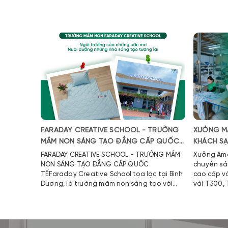
FARADAY CREATIVE SCHOOL - TRƯỜNG
XƯỞNG M
MẦM NON SÁNG TẠO ĐẲNG CẤP QUỐC
KHÁCH S
TẾ
FARADAY CREATIVE SCHOOL - TRƯỜNG MẦM
Xưởng Ama
NON SÁNG TẠO ĐẲNG CẤP QUỐC
chuyên sả
TẾFaraday Creative School tọa lạc tại Bình
cao cấp v
Dương, là trường mầm non sáng tạo với
vải T300,
cảm hứng từ nền Giáo dục Anh
kết:
Quốc.Faraday Creative School không chỉ là
ngôi trường uy tín trong công tác đào tạo
và giáo dục trẻ, trường còn là đối tác làm