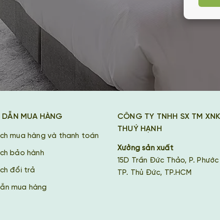
 DẪN MUA HÀNG
CÔNG TY TNHH SX TM XN
THUÝ HẠNH
ách mua hàng và thanh toán
Xưởng sản xuất
ách bảo hành
15D Trần Đức Thảo, P. Phước
ch đổi trả
TP. Thủ Đức, TP.HCM
ẫn mua hàng