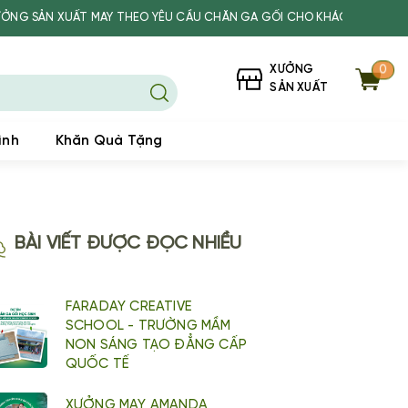
UẤT MAY THEO YÊU CẦU CHĂN GA GỐI CHO KHÁCH SẠN, SPA, TRƯỜNG 
XƯỞNG
0
SẢN XUẤT
ình
Khăn Quà Tặng
BÀI VIẾT ĐƯỢC ĐỌC NHIỀU
FARADAY CREATIVE
SCHOOL - TRƯỜNG MẦM
NON SÁNG TẠO ĐẲNG CẤP
QUỐC TẾ
XƯỞNG MAY AMANDA