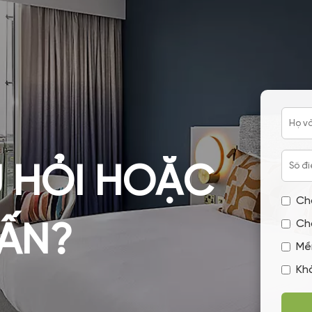
hàng đầu, làm đối tác cung cấp 
phẩm chăn ga khách sạn cao cấp
chuẩn quốc tế.
 HỎI HOẶC
Ch
Ch
VẤN?
Mề
Kh