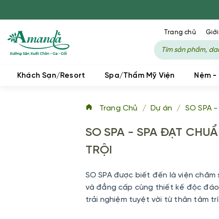
Trang chủ
Giới
Khách Sạn/Resort
Spa/Thẩm Mỹ Viện
Nệm -
Trang Chủ
/
Dự án
/
SO SPA 
SO SPA - SPA ĐẠT CHU
TRỘI
SO SPA được biết đến là viện chăm
và đẳng cấp cùng thiết kế độc đáo
trải nghiệm tuyệt vời từ thân tâm trí