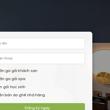
các sản
, đạt
ăn ga gối khách sạn
ăn ga gối spa
n gối học sinh
ăn bàn áo ghế nhà hàng
Đăng ký ngay