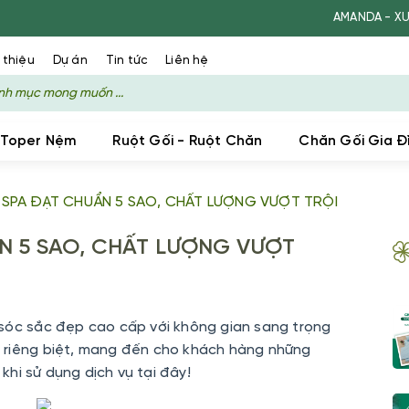
AMANDA - XƯỞNG SẢN X
 thiệu
Dự án
Tin tức
Liên hệ
 Toper Nệm
Ruột Gối - Ruột Chăn
Chăn Gối Gia Đ
- SPA ĐẠT CHUẨN 5 SAO, CHẤT LƯỢNG VƯỢT TRỘI
ẨN 5 SAO, CHẤT LƯỢNG VƯỢT
 sóc sắc đẹp cao cấp với không gian sang trọng
 riêng biệt, mang đến cho khách hàng những
 khi sử dụng dịch vụ tại đây!