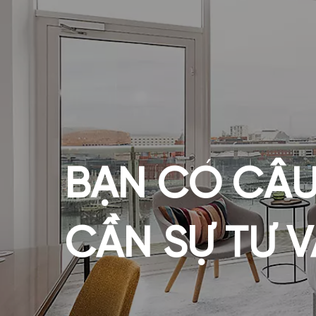
việc rất uy tín.
BẠN CÓ CÂU
CẦN SỰ TƯ 