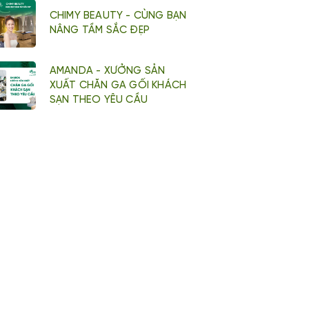
CHIMY BEAUTY - CÙNG BẠN
NÂNG TẦM SẮC ĐẸP
AMANDA - XƯỞNG SẢN
XUẤT CHĂN GA GỐI KHÁCH
SẠN THEO YÊU CẦU