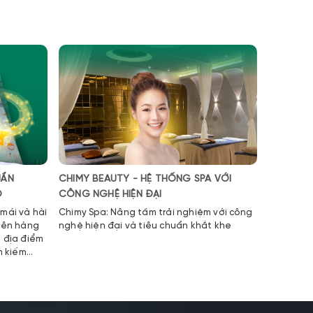
UẨN
CHIMY BEAUTY - HỆ THỐNG SPA VỚI
MẦM NON
O
CÔNG NGHỆ HIỆN ĐẠI
CHUẨN C
QUỐC T
mái và hài
Chimy Spa: Nâng tầm trải nghiệm với công
tiên hàng
nghệ hiện đại và tiêu chuẩn khắt khe
t địa điểm
m kiếm
ất lượng
khắt khe
ựa chọn
ga gối