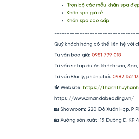
Trọn bộ các mẫu khăn spa đẹ
Khăn spa giá rẻ
Khăn spa cao cấp
---------------------------------
Quý khách hàng có thể liên hệ với c
Tư vấn báo giá:
0981 799 018
Tư vấn setup dự án khách sạn, Spa,
Tư vấn Đại lý, phân phối:
0982 152 1
🔱 Website:
https://thanhthuyhan
https://www.amandabedding.vn/
🏡 Showroom: 220 Đỗ Xuân Hợp. P P
🏡 Xưởng sản xuất: 15 Đường D, KP 