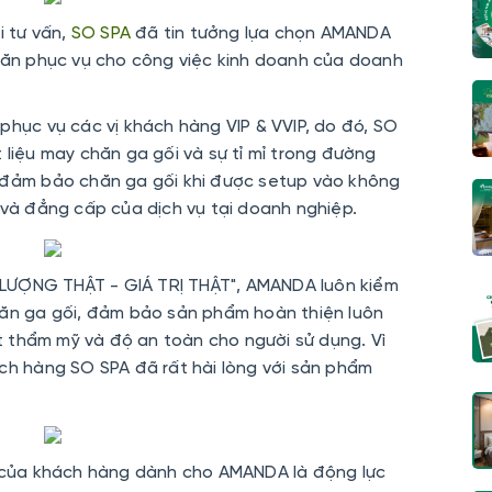
i tư vấn,
SO SPA
đã tin tưởng lựa chọn AMANDA
ăn phục vụ cho công việc kinh doanh của doanh
phục vụ các vị khách hàng VIP & VVIP, do đó, SO
 liệu may chăn ga gối và sự tỉ mỉ trong đường
y đảm bảo chăn ga gối khi được setup vào không
 và đẳng cấp của dịch vụ tại doanh nghiệp.
LƯỢNG THẬT - GIÁ TRỊ THẬT", AMANDA luôn kiểm
hăn ga gối, đảm bảo sản phẩm hoàn thiện luôn
 thẩm mỹ và độ an toàn cho người sử dụng. Vì
ách hàng SO SPA đã rất hài lòng với sản phẩm
 của khách hàng dành cho AMANDA là động lực