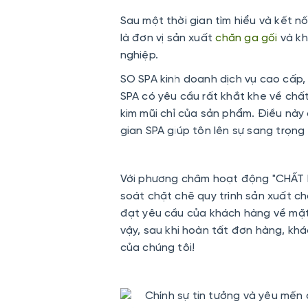
Sau một thời gian tìm hiểu và kết nố
là đơn vị sản xuất
chăn ga gối
và kh
nghiệp.
SO SPA kinh doanh dịch vụ cao cấp, 
SPA có yêu cầu rất khắt khe về chất
kim mũi chỉ của sản phẩm. Điều nà
gian SPA giúp tôn lên sự sang trọng
Với phương châm hoạt động "CHẤT 
soát chặt chẽ quy trình sản xuất c
đạt yêu cầu của khách hàng về mặt
vậy, sau khi hoàn tất đơn hàng, kh
của chúng tôi!
Chính sự tin tưởng và yêu mến