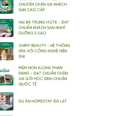
CHUYÊN CHĂN GA KHÁCH
SẠN CAO CẤP
HAI BÀ TRƯNG HOTE - ĐẠT
CHUẨN KHÁCH SẠN NGHỈ
DƯỠNG 5 SAO
CHIMY BEAUTY - HỆ THỐNG
SPA VỚI CÔNG NGHỆ HIỆN
ĐẠI
MẦM NON ALOHA PHAN
RANG - ĐẠT CHUẨN CHĂN
GA GỐI HỌC SINH CHUẨN
QUỐC TẾ
DỰ ÁN HOMESTAY ĐÀ LẠT