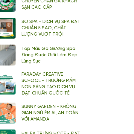
CHUYÊN CHĂN GA KHÁCH
SẠN CAO CẤP
SO SPA - DỊCH VỤ SPA ĐẠT
CHUẨN 5 SAO, CHẤT
LƯỢNG VƯỢT TRỘI
Top Mẫu Ga Giường Spa
Đang Được Giới Làm Đẹp
Lùng Sục
FARADAY CREATIVE
SCHOOL - TRƯỜNG MẦM
NON SÁNG TẠO DỊCH VỤ
ĐẠT CHUẨN QUỐC TẾ
SUNNY GARDEN - KHÔNG
GIAN NGỦ ÊM ÁI, AN TOÀN
VỚI AMANDA
HAI BÀ TRƯNG HOTE - ĐẠT