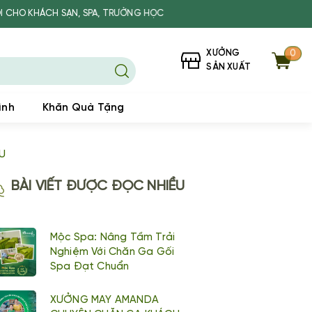
N, SPA, TRƯỜNG HỌC
XƯỞNG
0
SẢN XUẤT
ình
Khăn Quà Tặng
U
BÀI VIẾT ĐƯỢC ĐỌC NHIỀU
Mộc Spa: Nâng Tầm Trải
Nghiệm Với Chăn Ga Gối
Spa Đạt Chuẩn
XƯỞNG MAY AMANDA