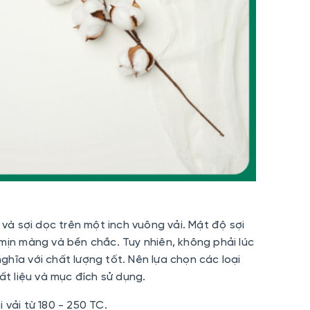
 và sợi dọc trên một inch vuông vải. Mật độ sợi
mịn màng và bền chắc. Tuy nhiên, không phải lúc
hĩa với chất lượng tốt. Nên lựa chọn các loại
ất liệu và mục đích sử dụng.
 vải từ 180 - 250 TC.