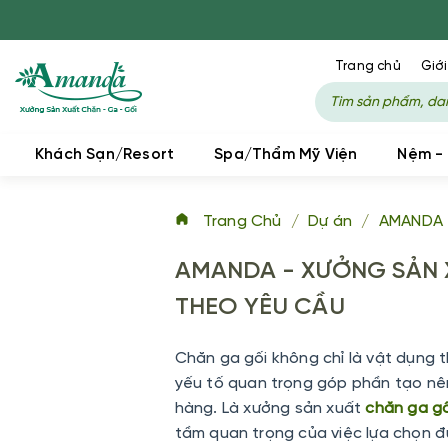
AMANDA
Trang chủ
Giới
Khách Sạn/Resort
Spa/Thẩm Mỹ Viện
Nệm -
Trang Chủ
/
Dự án
/
AMANDA 
AMANDA - XƯỞNG SẢN 
THEO YÊU CẦU
Chăn ga gối không chỉ là vật dụng 
yếu tố quan trọng góp phần tạo nê
hàng. Là
xưởng sản xuất
chăn ga gố
tầm quan trọng của việc lựa chọn 