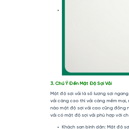
3. Chú Ý Đến Mật Độ Sợi Vải
Mật độ sợi vải là số lượng sợi ngang
vải càng cao thì vải càng mềm mại, 
nào mật độ sợi vải cao cũng đồng ng
vải có mật độ sợi vải phù hợp với ch
Khách sạn bình dân:
Mật độ sợi