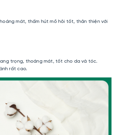
hoáng mát, thấm hút mồ hôi tốt, thân thiện với
ang trọng, thoáng mát, tốt cho da và tóc.
hành rất cao.