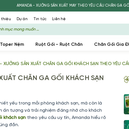
 - XƯỞNG SẢN XUẤT MAY THEO YÊU CẦU CHĂN GA GỐI CHO KHÁCH SẠ
 thiệu
Dự án
Tin tức
Liên hệ
 Toper Nệm
Ruột Gối - Ruột Chăn
Chăn Gối Gia Đ
- XƯỞNG SẢN XUẤT CHĂN GA GỐI KHÁCH SẠN THEO YÊU CẦ
XUẤT CHĂN GA GỐI KHÁCH SẠN
thiết yếu trong mỗi phòng khách sạn, mà còn là
n ấn tượng và trải nghiệm đáng nhớ cho khách
i khách sạn
theo yêu cầu
uy tín,
Amanda
hiểu rõ
đúng đắn.