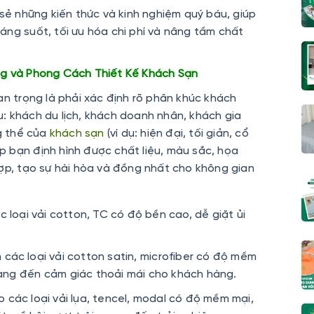
 sẻ những kiến thức và kinh nghiệm quý báu, giúp
áng suốt, tối ưu hóa chi phí và nâng tầm chất
ng và Phong Cách Thiết Kế Khách Sạn
an trọng là phải xác định rõ phân khúc khách
: khách du lịch, khách doanh nhân, khách gia
ng thể của
khách sạn
(ví dụ: hiện đại, tối giản, cổ
iúp bạn định hình được chất liệu, màu sắc, họa
hợp, tạo sự hài hòa và đồng nhất cho không gian
c loại vải cotton, TC có độ bền cao, dễ giặt ủi
các loại vải cotton satin, microfiber có độ mềm
ang đến cảm giác thoải mái cho khách hàng.
 các loại vải lụa, tencel, modal có độ mềm mại,