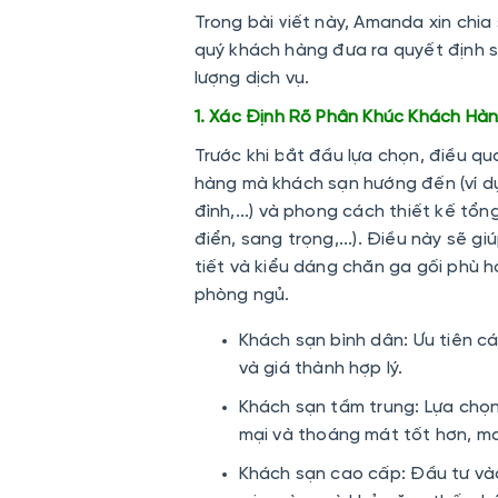
Trong bài viết này, Amanda xin chia
quý khách hàng đưa ra quyết định s
lượng dịch vụ.
1. Xác Định Rõ Phân Khúc Khách Hà
Trước khi bắt đầu lựa chọn, điều qu
hàng mà khách sạn hướng đến (ví dụ
đình,...) và phong cách thiết kế tổ
điển, sang trọng,...). Điều này sẽ g
tiết và kiểu dáng chăn ga gối phù 
phòng ngủ.
Khách sạn bình dân:
Ưu tiên cá
và giá thành hợp lý.
Khách sạn tầm trung:
Lựa chọn 
mại và thoáng mát tốt hơn, m
Khách sạn cao cấp:
Đầu tư vào