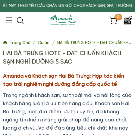
 YÊU CẦU CHĂN GA GỐI CHO KHÁCH SẠN, SPA, TRƯỜNG HỌC
0
/
/
Trang Chủ
Dự án
HAI BÀ TRƯNG HOTE - ĐẠT CHUẨN KHÁCH SẠN NGHỈ DƯỠNG 5 SAO
HAI BÀ TRƯNG HOTE - ĐẠT CHUẨN KHÁCH
SẠN NGHỈ DƯỠNG 5 SAO
Amanda và Khách sạn Hai Bà Trưng: Hợp tác kiến
tạo trải nghiệm nghỉ dưỡng đẳng cấp quốc tế
Trong ngành khách sạn, sự thoải mái và hài lòng của
khách hàng luôn là ưu tiên hàng đầu. Khách sạn Hai
Bà Trưng, một địa điểm lưu trú uy tín, đã không
ngừng tìm kiếm những giải pháp để nâng cao chất
lượng dịch vụ. Và để đáp ứng tiêu chí khắt khe này,