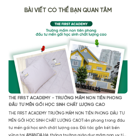
BÀI VIẾT CÓ THỂ BẠN QUAN TÂM
THE FIRST ACADEMY - TRƯỜNG MẦM NON TIÊN PHONG
ĐẦU TƯ MỀN GỐI HỌC SINH CHẤT LƯỢNG CAO
THE FIRST ACADEMY TRƯỜNG MẦM NON TIÊN PHONG ĐẦU TƯ
MỀN GỐI HỌC SINH CHẤT LƯỢNG CAOTiên phong trong đầu
tư mền gối học sinh chất lượng cao. Đối tác gắn kết bền
vững tại AMANDA.Hệ thống trường giáo dục mầm non uy tín