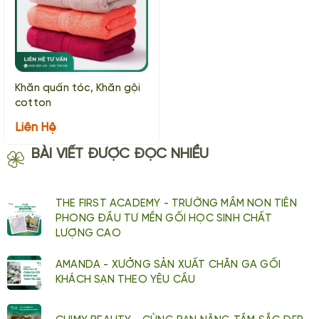
Khăn quấn tóc, Khăn gội
cotton
Liên Hệ
BÀI VIẾT ĐƯỢC ĐỌC NHIỀU
THE FIRST ACADEMY - TRƯỜNG MẦM NON TIÊN
PHONG ĐẦU TƯ MỀN GỐI HỌC SINH CHẤT
LƯỢNG CAO
AMANDA - XƯỞNG SẢN XUẤT CHĂN GA GỐI
KHÁCH SẠN THEO YÊU CẦU