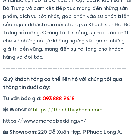
Amanda tự hào là đối tác tin cậy của Khách sạn Hai
Bà Trưng và cam kết tiếp tục mang đến những sản
phẩm, dịch vụ tốt nhất, góp phần vào sự phát triển
của ngành khách sạn nói chung và Khách sạn Hai Bà
Trưng nói riêng. Chúng tôi tin rằng, sự hợp tác chặt
chẽ và những nỗ lực không ngừng sẽ tạo ra những
giá trị bền vững, mang đến sự hài lòng cho khách
hàng và đối tác.
--------------------------------------------------
Quý khách hàng có thể liên hệ với chúng tôi qua
thông tin dưới đây:
Tư vấn báo giá:
093 888 9418
🔱
Website:
https://thanhthuyhanh.com
https://www.amandabedding.vn/
🏡
Showroom:
220 Đỗ Xuân Hợp. P Phước Long A,