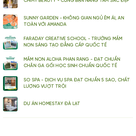
CHIMY BEAUTY - CÙNG BẠN NÂNG TẦM SẮC ĐẸP
SUNNY GARDEN - KHÔNG GIAN NGỦ ÊM ÁI, AN
TOÀN VỚI AMANDA
FARADAY CREATIVE SCHOOL - TRƯỜNG MẦM
NON SÁNG TẠO ĐẲNG CẤP QUỐC TẾ
MẦM NON ALOHA PHAN RANG - ĐẠT CHUẨN
CHĂN GA GỐI HỌC SINH CHUẨN QUỐC TẾ
SO SPA - DỊCH VỤ SPA ĐẠT CHUẨN 5 SAO, CHẤT
LƯỢNG VƯỢT TRỘI
DỰ ÁN HOMESTAY ĐÀ LẠT