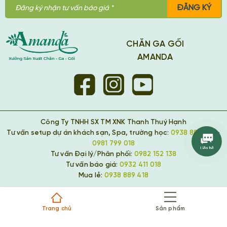
ĐĂNG KÝ
CHĂN GA GỐI
AMANDA
Công Ty TNHH SX TM XNK Thanh Thuý Hạnh
Tư vấn setup dự án khách sạn, Spa, trường học:
0938 889 418
-
0981 799 018
Tư vấn Đại lý/Phân phối:
0982 152 138
Tư vấn báo giá:
0932 411 018
Mua lẻ:
0938 889 418
Trang chủ
Sản phẩm