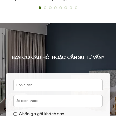
hàng đầu. Nổi tiếng với chương trình đào tạo 5 giá trị Tử tế
- Trí tuệ - Phát triển - Hợp tác - Kỹ năng,
BẠN CÓ CÂU HỎI HOẶC CẦN SỰ TƯ VẤN?
Chăn ga gối khách sạn