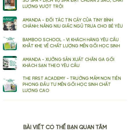
SO SPA - DỊCH VỤ SPA ĐẠT CHUẨN 5 SAO, CHẤT
LƯỢNG VƯỢT TRỘI
AMANDA - ĐỐI TÁC TIN CẬY CỦA TINY BÌNH
CHÁNH: NÂNG NIU GIẤC NGỦ TRƯA CHO BÉ YÊU
BAMBOO SCHOOL - VỊ KHÁCH HÀNG YÊU CẦU
KHẮT KHE VỀ CHẤT LƯỢNG MỀN GỐI HỌC SINH
AMANDA - XƯỞNG SẢN XUẤT CHĂN GA GỐI
KHÁCH SẠN THEO YÊU CẦU
THE FIRST ACADEMY - TRƯỜNG MẦM NON TIÊN
PHONG ĐẦU TƯ MỀN GỐI HỌC SINH CHẤT
LƯỢNG CAO
BÀI VIẾT CÓ THỂ BẠN QUAN TÂM