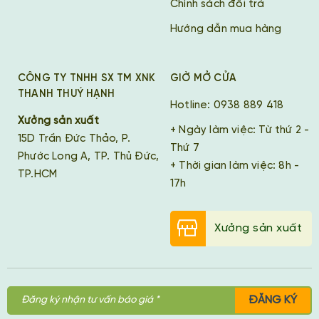
Chính sách đổi trả
Hướng dẫn mua hàng
CÔNG TY TNHH SX TM XNK
GIỜ MỞ CỬA
THANH THUÝ HẠNH
Hotline: 0938 889 418
Xưởng sản xuất
+ Ngày làm việc: Từ thứ 2 -
15D Trần Đức Thảo, P.
Thứ 7
Phước Long A, TP. Thủ Đức,
+ Thời gian làm việc: 8h -
TP.HCM
17h
Xưởng sản xuất
ĐĂNG KÝ