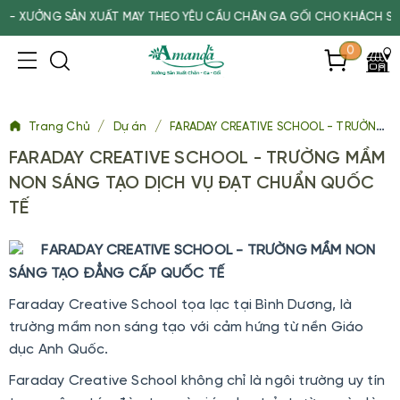
ỞNG SẢN XUẤT MAY THEO YÊU CẦU CHĂN GA GỐI CHO KHÁCH SẠN, SP
0
/
/
Trang Chủ
Dự án
FARADAY CREATIVE SCHOOL - TRƯỜNG MẦM NON SÁNG TẠO DỊCH VỤ ĐẠT CHUẨN QUỐC TẾ
FARADAY CREATIVE SCHOOL - TRƯỜNG MẦM
NON SÁNG TẠO DỊCH VỤ ĐẠT CHUẨN QUỐC
TẾ
FARADAY CREATIVE SCHOOL - TRƯỜNG MẦM NON
SÁNG TẠO ĐẲNG CẤP QUỐC TẾ
Faraday Creative School tọa lạc tại Bình Dương, là
trường mầm non sáng tạo với cảm hứng từ nền Giáo
dục Anh Quốc.
Faraday Creative School không chỉ là ngôi trường uy tín