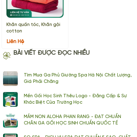
Khăn quấn tóc, Khăn gội
cotton
Liên Hệ
BÀI VIẾT ĐƯỢC ĐỌC NHIỀU
Tìm Mua Ga Phủ Giường Spa Hà Nội Chất Lượng,
Giá Phải Chăng
Mền Gối Học Sinh Thêu Logo - Đằng Cấp & Sự
Khác Biệt Của Trường Học
MẦM NON ALOHA PHAN RANG - ĐẠT CHUẨN
CHĂN GA GỐI HỌC SINH CHUẨN QUỐC TẾ