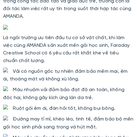
trong công tác đào tạo và giáo dục trẻ, trường còn là
đối tác làm việc rất uy tín trong suốt thời hợp tác cùng
AMANDA.
Là ngôi trường ưu tiên đầu tư cơ sở vật chất, khi làm
việc cùng AMANDA sản xuất mền gối học sinh, Faraday
Creative School có 6 yêu cầu rất khắt khe về tiêu
chuẩn chất lượng.
Vải có nguồn gốc tự nhiên đảm bảo mềm mại, êm
ái, thoáng mát và không xù lông.
Màu nhuộm vải đảm bảo đạt độ an toàn, không
độc hại, không gây kích ứng làn da trẻ.
Ruột gối êm ái, đàn hồi tốt, không bụi bông.
Đường may tỉ mỉ, khéo léo, tinh tế, đảm bảo bộ mền
gối học sinh phải sang trọng và hút mắt.