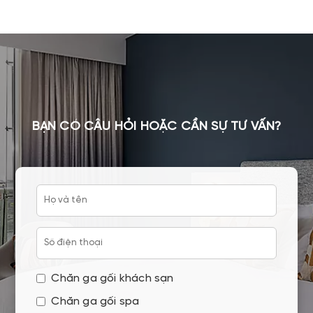
BẠN CÓ CÂU HỎI HOẶC CẦN SỰ TƯ VẤN?
Chăn ga gối khách sạn
Chăn ga gối spa