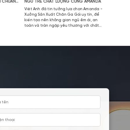
H CHUẨN
NGỦ TRẺ CHẤT LƯỢNG CÙNG AMANDA
TẦM GIẤ
Việt Anh đã tin tưởng lựa chọn Amanda -
Với niềm 
Xưởng Sản Xuất Chăn Ga Gối uy tín, để
thế hệ tư
kiến tạo nên không gian ngủ êm ái, an
gối Aman
toàn và tràn ngập yêu thương với chất
hệ hợp tá
liệu Cotton Satin cao cấp.
Non STAR