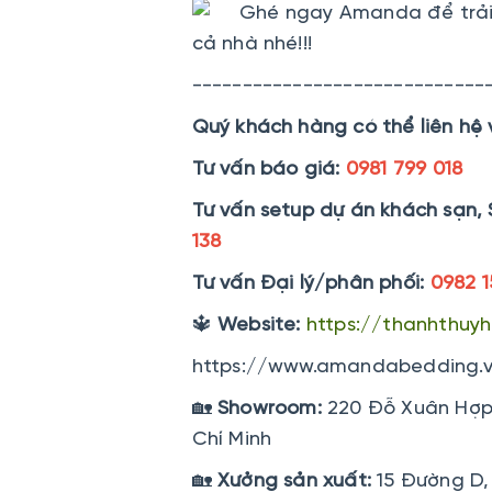
Ghé ngay Amanda để trải 
cả nhà nhé!!!
-----------------------------
Quý khách hàng có thể liên hệ 
Tư vấn báo giá:
0981 799 018
Tư vấn setup dự án khách sạn, 
138
Tư vấn Đại lý/phân phối:
0982 1
🔱
Website:
https://thanhthuy
https://www.amandabedding.
🏡
Showroom:
220 Đỗ Xuân Hợp.
Chí Minh
🏡
Xưởng sản xuất:
15 Đường D, 