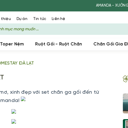
AMANDA - XƯỞNG SẢN XUẤT
 thiệu
Dự án
Tin tức
Liên hệ
 Toper Nệm
Ruột Gối - Ruột Chăn
Chăn Gối Gia Đ
OMESTAY ĐÀ LẠT
ẠT
ơ, xinh đẹp với set chăn ga gối đến từ
Amanda!