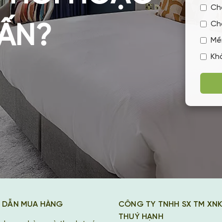
Ch
Ch
VẤN?
Mề
Kh
 DẪN MUA HÀNG
CÔNG TY TNHH SX TM XN
THUÝ HẠNH