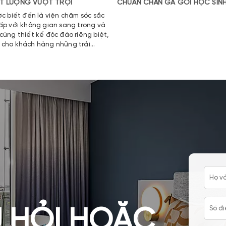
T LƯỢNG VƯỢT TRỘI
CHUẨN CHĂN GA GỐI HỌC SIN
QUỐC TẾ
c biết đến là viện chăm sóc sắc
ấp với không gian sang trọng và
ùng thiết kế độc đáo riêng biệt,
cho khách hàng những trải
ệt vời từ thân tâm trí khi sử
vụ tại đây!
 HỎI HOẶC