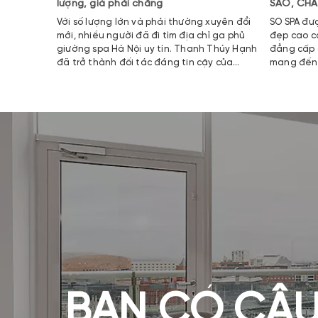
lượng, giá phải chăng
SAO, CHẤ
Với số lượng lớn và phải thường xuyên đổi
SO SPA đượ
mới, nhiều người đã đi tìm địa chỉ ga phủ
đẹp cao c
giường spa Hà Nội uy tín. Thanh Thúy Hạnh
đẳng cấp c
đã trở thành đối tác đáng tin cậy của
mang đến 
nhiều cơ sở spa, thẩm mỹ. Không chỉ tại khu
nghiệm tuy
vực phía Nam,
dụng dịch 
BẠN CÓ CÂU