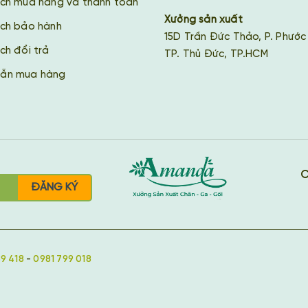
ách mua hàng và thanh toán
Xưởng sản xuất
ách bảo hành
15D Trần Đức Thảo, P. Phước
ch đổi trả
TP. Thủ Đức, TP.HCM
ẫn mua hàng
C
ĐĂNG KÝ
9 418
-
0981 799 018