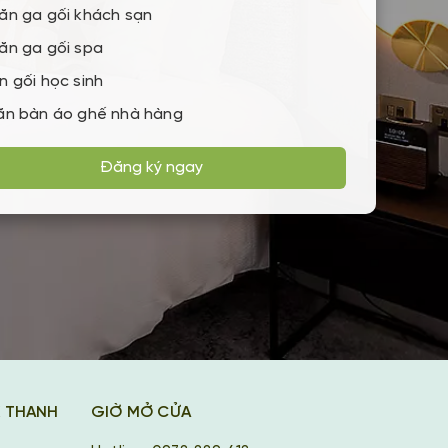
ăn ga gối khách sạn
ăn ga gối spa
n gối học sinh
ăn bàn áo ghế nhà hàng
Đăng ký ngay
K THANH
GIỜ MỞ CỬA