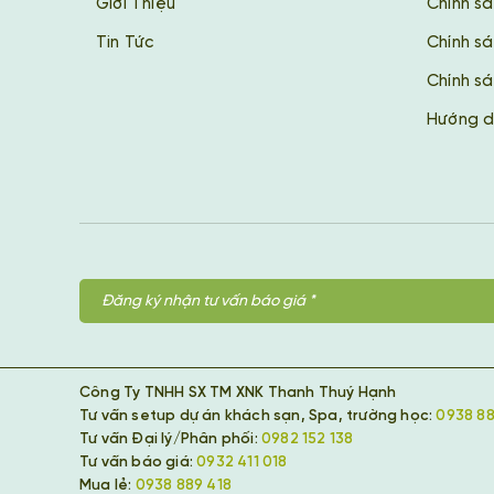
Giới Thiệu
Chính s
Tin Tức
Chính s
Chính sá
Hướng d
Công Ty TNHH SX TM XNK Thanh Thuý Hạnh
Tư vấn setup dự án khách sạn, Spa, trường học:
0938 88
Tư vấn Đại lý/Phân phối:
0982 152 138
Tư vấn báo giá:
0932 411 018
Mua lẻ:
0938 889 418