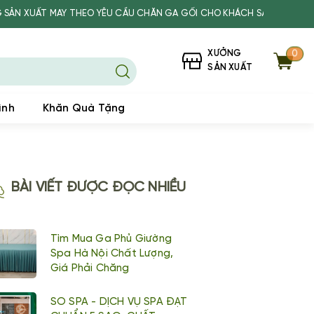
 MAY THEO YÊU CẦU CHĂN GA GỐI CHO KHÁCH SẠN, SPA, TRƯỜNG HỌC
XƯỞNG
0
SẢN XUẤT
ình
Khăn Quà Tặng
BÀI VIẾT ĐƯỢC ĐỌC NHIỀU
Tìm Mua Ga Phủ Giường
Spa Hà Nội Chất Lượng,
Giá Phải Chăng
SO SPA - DỊCH VỤ SPA ĐẠT