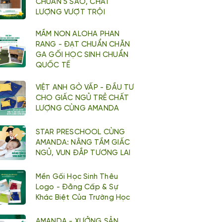
CHUẨN 5 SAO, CHẤT
LƯỢNG VƯỢT TRỘI
MẦM NON ALOHA PHAN
RANG - ĐẠT CHUẨN CHĂN
GA GỐI HỌC SINH CHUẨN
QUỐC TẾ
VIỆT ANH GÒ VẤP - ĐẦU TƯ
CHO GIẤC NGỦ TRẺ CHẤT
LƯỢNG CÙNG AMANDA
STAR PRESCHOOL CÙNG
AMANDA: NÂNG TẦM GIẤC
NGỦ, VUN ĐẮP TƯƠNG LAI
Mền Gối Học Sinh Thêu
Logo - Đằng Cấp & Sự
Khác Biệt Của Trường Học
AMANDA - XƯỞNG SẢN