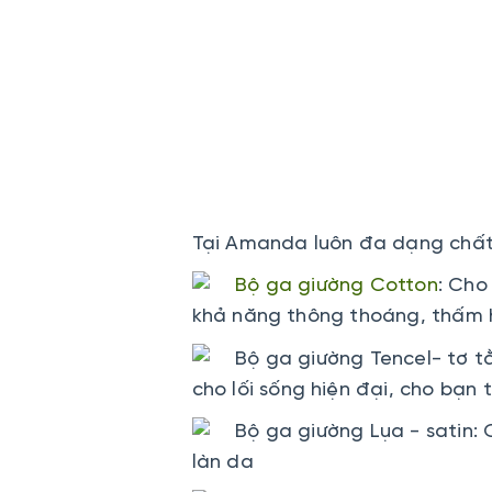
Tại Amanda luôn đa dạng chất 
Bộ ga giường Cotton
: Cho
khả năng thông thoáng, thấm h
Bộ ga giường Tencel- tơ tằ
cho lối sống hiện đại, cho bạn 
Bộ ga giường Lụa - satin: 
làn da