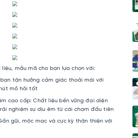
liệu, mẫu mã cho bạn lựa chọn với:
 bạn tận hưởng cảm giác thoải mái với
út mồ hôi tốt
m cao cấp: Chất liệu bền vững đại diện
trải nghiệm sự dịu êm từ cái chạm đầu tiên
Gần gũi, mộc mạc và cực kỳ thân thiện với