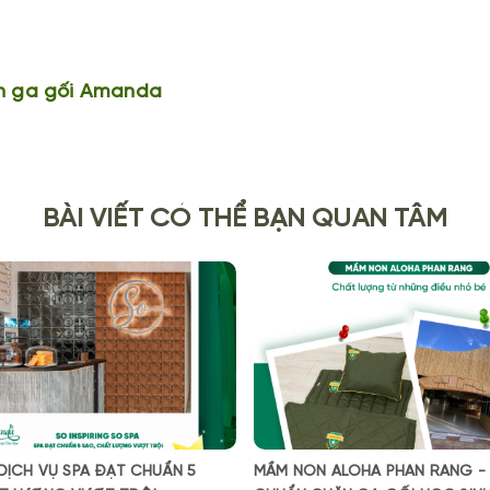
n ga gối Amanda
BÀI VIẾT CÓ THỂ BẠN QUAN TÂM
 DỊCH VỤ SPA ĐẠT CHUẨN 5
MẦM NON ALOHA PHAN RANG -