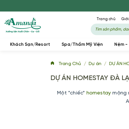
Trang chủ
Giới
Khách Sạn/Resort
Spa/Thẩm Mỹ Viện
Nệm -
Trang Chủ
/
Dự án
/
DỰ ÁN H
DỰ ÁN HOMESTAY ĐÀ L
Một "chiếc"
homestay
mộng m