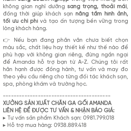
không gian nghỉ dưỡng
sang trọng, thoải mái
,
đồng thời giúp khách sạn
nâng tầm hình ảnh,
tối ưu chi phí
và tạo ấn tượng bền vững trong
lòng khách hàng.
👉 Nếu bạn đang phân vân chưa biết chọn
màu sắc, chất liệu hay thiết kế như thế nào để
phù hợp với không gian riêng, đừng ngần ngại
để Amanda hỗ trợ bạn từ A-Z. Chúng tôi rất
hân hạnh được đồng hành, tư vấn và may đo
theo yêu cầu riêng cho từng đối tác khách sạn,
spa, phòng khám và trường học.
----------------------------------------
XƯỞNG SẢN XUẤT CHĂN GA GỐI AMANDA
LIÊN HỆ ĐỂ ĐƯỢC TƯ VẤN & NHẬN BÁO GIÁ:
▸ Tư vấn sản phẩm Khách sạn: 0981.799.018
▸ Hỗ trợ mua hàng: 0938.889.418