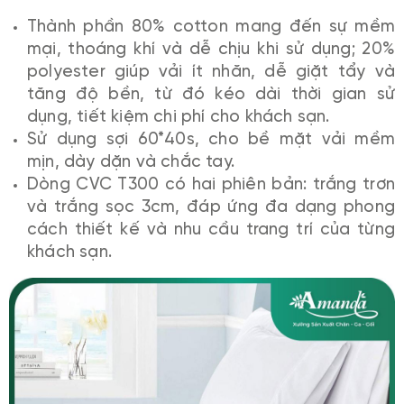
Thành phần 80% cotton mang đến sự mềm
mại, thoáng khí và dễ chịu khi sử dụng; 20%
polyester giúp vải ít nhăn, dễ giặt tẩy và
tăng độ bền, từ đó kéo dài thời gian sử
dụng, tiết kiệm chi phí cho khách sạn.
Sử dụng sợi 60*40s, cho bề mặt vải mềm
mịn, dày dặn và chắc tay.
Dòng CVC T300 có hai phiên bản: trắng trơn
và trắng sọc 3cm, đáp ứng đa dạng phong
cách thiết kế và nhu cầu trang trí của từng
khách sạn.