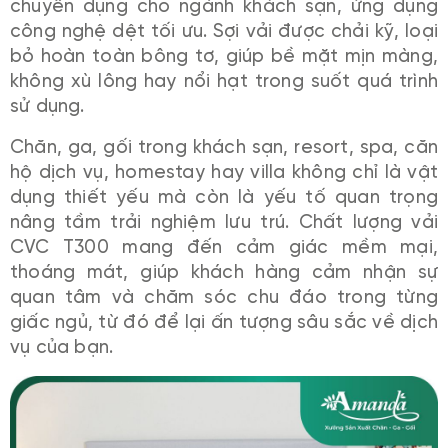
chuyên dụng cho ngành khách sạn, ứng dụng
công nghệ dệt tối ưu. Sợi vải được chải kỹ, loại
bỏ hoàn toàn bông tơ, giúp bề mặt mịn màng,
không xù lông hay nổi hạt trong suốt quá trình
sử dụng.
Chăn, ga, gối trong khách sạn, resort, spa, căn
hộ dịch vụ, homestay hay villa không chỉ là vật
dụng thiết yếu mà còn là yếu tố quan trọng
nâng tầm trải nghiệm lưu trú. Chất lượng vải
CVC T300 mang đến cảm giác mềm mại,
thoáng mát, giúp khách hàng cảm nhận sự
quan tâm và chăm sóc chu đáo trong từng
giấc ngủ, từ đó để lại ấn tượng sâu sắc về dịch
vụ của bạn.