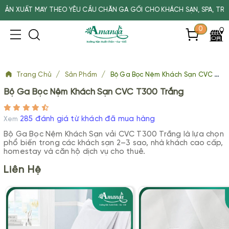
 YÊU CẦU CHĂN GA GỐI CHO KHÁCH SẠN, SPA, TRƯỜNG HỌC
0
/
/
Trang Chủ
Sản Phẩm
Bộ Ga Bọc Nệm Khách Sạn CVC T300 Trắng
Bộ Ga Bọc Nệm Khách Sạn CVC T300 Trắng
285 đánh giá từ khách đã mua hàng
Xem
Bộ Ga Bọc Nệm Khách Sạn vải CVC T300 Trắng là lựa chọn
phổ biến trong các khách sạn 2–3 sao, nhà khách cao cấp,
homestay và căn hộ dịch vụ cho thuê.
Liên Hệ