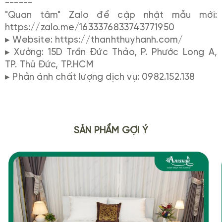
------
"Quan tâm" Zalo để cập nhật mẫu mới:
https://zalo.me/1633376833743771950
▸ Website: https://thanhthuyhanh.com/
▸ Xưởng: 15D Trần Đức Thảo, P. Phước Long A,
TP. Thủ Đức, TP.HCM
▸ Phản ánh chất lượng dịch vụ: 0982.152.138
SẢN PHẨM GỢI Ý