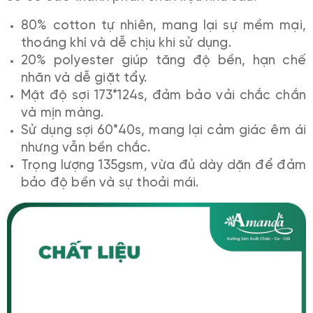
80% cotton tự nhiên, mang lại sự mềm mại,
thoáng khí và dễ chịu khi sử dụng.
20% polyester giúp tăng độ bền, hạn chế
nhăn và dễ giặt tẩy.
Mật độ sợi 173*124s, đảm bảo vải chắc chắn
và mịn màng.
Sử dụng sợi 60*40s, mang lại cảm giác êm ái
nhưng vẫn bền chắc.
Trọng lượng 135gsm, vừa đủ dày dặn để đảm
bảo độ bền và sự thoải mái.