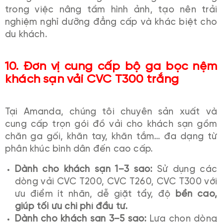
trong việc nâng tầm hình ảnh, tạo nên trải
nghiệm nghỉ dưỡng đẳng cấp và khác biệt cho
du khách.
10. Đơn vị cung cấp bộ ga bọc nệm
khách sạn vải CVC T300 trắng
Tại Amanda, chúng tôi chuyên sản xuất và
cung cấp trọn gói đồ vải cho khách sạn gồm
chăn ga gối, khăn tay, khăn tắm… đa dạng từ
phân khúc bình dân đến cao cấp.
Dành cho khách sạn 1–3 sao:
Sử dụng các
dòng vải CVC T200, CVC T260, CVC T300 với
ưu điểm ít nhăn, dễ giặt tẩy, độ
bền cao,
giúp tối ưu chi phí đầu tư.
Dành cho khách sạn 3–5 sao:
Lựa chọn dòng