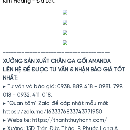
Kim Hoàng - Đà Lạt.
----------------------------------------
XƯỞNG SẢN XUẤT CHĂN GA GỐI AMANDA
LIÊN HỆ ĐỂ ĐƯỢC TƯ VẤN & NHẬN BÁO GIÁ TỐT
NHẤT:
▸ Tư vấn và báo giá: 0938. 889. 418 - 0981. 799.
018 - 0932. 411. 018.
▸ "Quan tâm" Zalo để cập nhật mẫu mới:
https://zalo.me/1633376833743771950
▸ Website: https://thanhthuyhanh.com/
▸ Xưởng: 15D Trần Đức Thảo, P. Phước Long A,