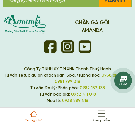
ĐĂNG KÝ
CHĂN GA GỐI
AMANDA
Công Ty TNHH SX TM XNK Thanh Thuý Hạnh
Tư vấn setup dự án khách sạn, Spa, trường học:
0938 889 418
-
0981 799 018
Tư vấn Đại lý/Phân phối:
0982 152 138
Tư vấn báo giá:
0932 411 018
Mua lẻ:
0938 889 418
Trang chủ
Sản phẩm