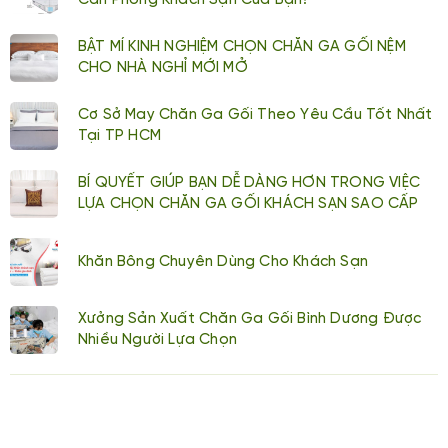
Căn Phòng Khách Sạn Của Bạn?
BẬT MÍ KINH NGHIỆM CHỌN CHĂN GA GỐI NỆM
CHO NHÀ NGHỈ MỚI MỞ
Cơ Sở May Chăn Ga Gối Theo Yêu Cầu Tốt Nhất
Tại TP HCM
BÍ QUYẾT GIÚP BẠN DỄ DÀNG HƠN TRONG VIỆC
LỰA CHỌN CHĂN GA GỐI KHÁCH SẠN SAO CẤP
Khăn Bông Chuyên Dùng Cho Khách Sạn
Xưởng Sản Xuất Chăn Ga Gối Bình Dương Được
Nhiều Người Lựa Chọn