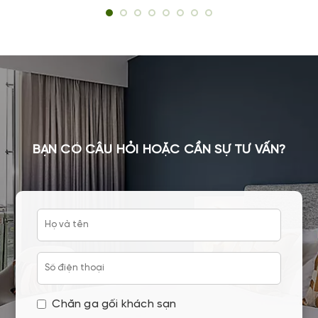
bạn. Góp phần nhằm quảng bá thương hiệu.
BẠN CÓ CÂU HỎI HOẶC CẦN SỰ TƯ VẤN?
Chăn ga gối khách sạn