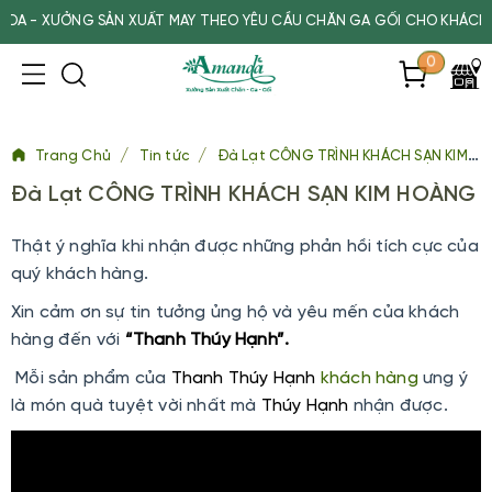
XƯỞNG SẢN XUẤT MAY THEO YÊU CẦU CHĂN GA GỐI CHO KHÁCH SẠN, 
0
/
/
Trang Chủ
Tin tức
Đà Lạt CÔNG TRÌNH KHÁCH SẠN KIM HOÀNG
Đà Lạt CÔNG TRÌNH KHÁCH SẠN KIM HOÀNG
Thật ý nghĩa khi nhận được những phản hồi tích cực của
quý khách hàng.
Xin cảm ơn sự tin tưởng ủng hộ và yêu mến của khách
hàng đến với
“Thanh Thúy Hạnh”.
Mỗi sản phẩm của
Thanh Thúy Hạnh
khách hàng
ưng ý
là món quà tuyệt vời nhất mà
Thúy Hạnh
nhận được.