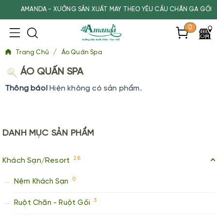
AMANDA - XƯỞNG SẢN XUẤT MAY THEO YÊU CẦU CHĂN GA GỐI CH
0
/
Trang Chủ
Áo Quấn Spa
ÁO QUẤN SPA
Thông báo!
Hiện không có sản phẩm.
DANH MỤC
SẢN PHẨM
28
Khách Sạn/Resort
0
Nệm Khách Sạn
3
Ruột Chăn - Ruột Gối