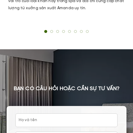
vai trò của loại khăn này trong spa và địa chỉ cung cấp chất
lượng từ xưởng sản xuất Amanda uy tín.
BẠN CÓ CÂU HỎI HOẶC CẦN SỰ TƯ VẤN?