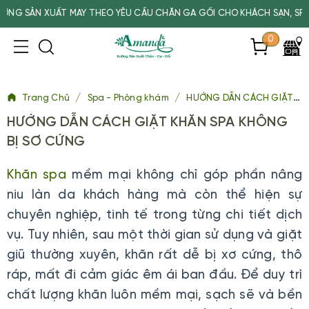
ẤT MAY THEO YÊU CẦU CHĂN GA GỐI CHO KHÁCH SẠN, SPA, TRƯỜNG H
0
/
/
Trang Chủ
Spa - Phòng khám
HƯỚNG DẪN CÁCH GIẶT KHĂN SPA KHÔNG BỊ SƠ CỨNG
HƯỚNG DẪN CÁCH GIẶT KHĂN SPA KHÔNG
BỊ SƠ CỨNG
Khăn spa
mềm mại không chỉ góp phần nâng
niu làn da khách hàng mà còn thể hiện sự
chuyên nghiệp, tinh tế trong từng chi tiết dịch
vụ. Tuy nhiên, sau một thời gian sử dụng và giặt
giũ thường xuyên, khăn rất dễ bị xơ cứng, thô
ráp, mất đi cảm giác êm ái ban đầu. Để duy trì
chất lượng khăn luôn mềm mại, sạch sẽ và bền