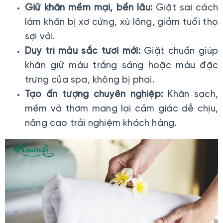
Giữ khăn mềm mại, bền lâu:
Giặt sai cách
làm khăn bị xơ cứng, xù lông, giảm tuổi thọ
sợi vải.
Duy trì màu sắc tươi mới:
Giặt chuẩn giúp
khăn giữ màu trắng sáng hoặc màu đặc
trưng của spa, không bị phai.
Tạo ấn tượng chuyên nghiệp:
Khăn sạch,
mềm và thơm mang lại cảm giác dễ chịu,
nâng cao trải nghiệm khách hàng.