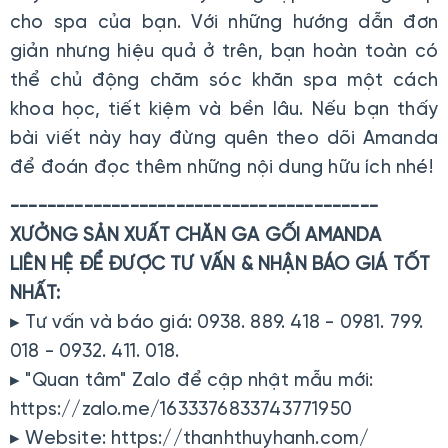
cho spa của bạn. Với những hướng dẫn đơn
giản nhưng hiệu quả ở trên, bạn hoàn toàn có
thể chủ động chăm sóc khăn spa một cách
khoa học, tiết kiệm và bền lâu. Nếu bạn thấy
bài viết này hay đừng quên theo dõi Amanda
để đoán đọc thêm những nội dung hữu ích nhé!
----------------------------------------
XƯỞNG SẢN XUẤT CHĂN GA GỐI AMANDA
LIÊN HỆ ĐỂ ĐƯỢC TƯ VẤN & NHẬN BÁO GIÁ TỐT
NHẤT:
▸ Tư vấn và báo giá: 0938. 889. 418 - 0981. 799.
018 - 0932. 411. 018.
▸ "Quan tâm" Zalo để cập nhật mẫu mới:
https://zalo.me/1633376833743771950
▸ Website: https://thanhthuyhanh.com/