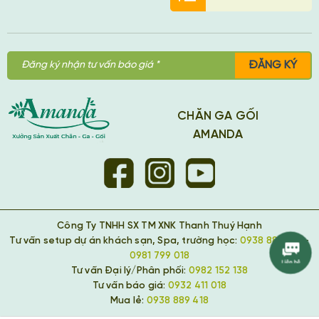
ĐĂNG KÝ
CHĂN GA GỐI
AMANDA
Công Ty TNHH SX TM XNK Thanh Thuý Hạnh
Tư vấn setup dự án khách sạn, Spa, trường học:
0938 889 418
-
0981 799 018
Tư vấn Đại lý/Phân phối:
0982 152 138
Tư vấn báo giá:
0932 411 018
Mua lẻ:
0938 889 418