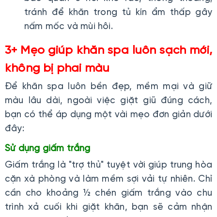
tránh để khăn trong tủ kín ẩm thấp gây
nấm mốc và mùi hôi.
3+ Mẹo giúp khăn spa luôn sạch mới,
không bị phai màu
Để khăn spa luôn bền đẹp, mềm mại và giữ
màu lâu dài, ngoài việc giặt giũ đúng cách,
bạn có thể áp dụng một vài mẹo đơn giản dưới
đây:
Sử dụng giấm trắng
Giấm trắng là "trợ thủ" tuyệt vời giúp trung hòa
cặn xà phòng và làm mềm sợi vải tự nhiên. Chỉ
cần cho khoảng ½ chén giấm trắng vào chu
trình xả cuối khi giặt khăn, bạn sẽ cảm nhận