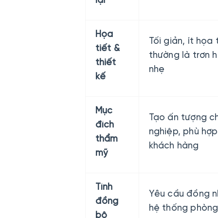
lại
Họa
Tối giản, ít họa 
tiết &
thường là trơn 
thiết
nhẹ
kế
Mục
Tạo ấn tượng c
đích
nghiệp, phù hợp
thẩm
khách hàng
mỹ
Tính
Yêu cầu đồng n
đồng
hệ thống phòn
bộ