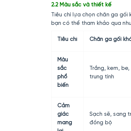
2.2 Màu sắc và thiết kế
Tiêu chí lựa chọn chăn ga gối
bạn có thể tham khảo qua như
Tiêu chí
Chăn ga gối kh
Màu
sắc
Trắng, kem, be,
phổ
trung tính
biến
Cảm
giác
Sạch sẽ, sang t
mang
đồng bộ