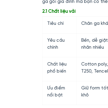
ga gối gia đình mà bạn có th
2.1 Chất liệu vải
Tiêu chí
Chăn ga kh
Yêu cầu
Bền, dễ giặt
chính
nhăn nhiều
Chất liệu
Cotton poly
phổ biến
T250, Tence
Ưu điểm
Giữ form tốt
nổi bật
khô