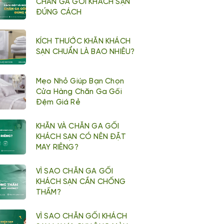
CHĂN GA GỐI KHÁCH SẠN
ĐÚNG CÁCH
KÍCH THƯỚC KHĂN KHÁCH
SẠN CHUẨN LÀ BAO NHIÊU?
Mẹo Nhỏ Giúp Bạn Chọn
Cửa Hàng Chăn Ga Gối
Đệm Giá Rẻ
KHĂN VÀ CHĂN GA GỐI
KHÁCH SẠN CÓ NÊN ĐẶT
MAY RIÊNG?
VÌ SAO CHĂN GA GỐI
KHÁCH SẠN CẦN CHỐNG
THẤM?
VÌ SAO CHĂN GỐI KHÁCH