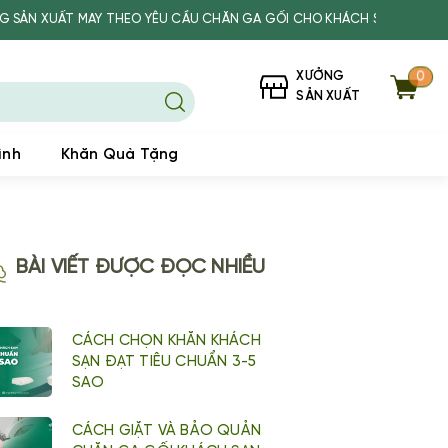
 MAY THEO YÊU CẦU CHĂN GA GỐI CHO KHÁCH SẠN, SPA, TRƯỜNG HỌC
XƯỞNG
0
SẢN XUẤT
ình
Khăn Quà Tặng
BÀI VIẾT ĐƯỢC ĐỌC NHIỀU
CÁCH CHỌN KHĂN KHÁCH
SẠN ĐẠT TIÊU CHUẨN 3-5
SAO
CÁCH GIẶT VÀ BẢO QUẢN