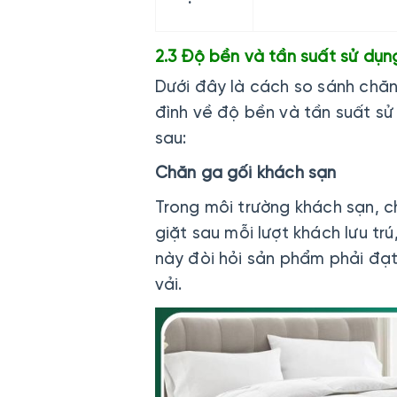
2.3 Độ bền và tần suất sử dụ
Dưới đây là cách so sánh chăn
đình về độ bền và tần suất s
sau:
Chăn ga gối khách sạn
Trong môi trường khách sạn, 
giặt sau mỗi lượt khách lưu trú
này đòi hỏi sản phẩm phải đạ
vải.