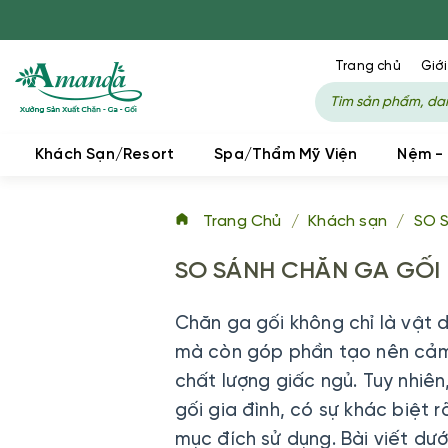
Trang chủ
Giới
Khách Sạn/Resort
Spa/Thẩm Mỹ Viện
Nệm -
Trang Chủ
/
Khách sạn
/
SO 
SO SÁNH CHĂN GA GỐI 
Chăn ga gối không chỉ là vật 
mà còn góp phần tạo nên cảm 
chất lượng giấc ngủ. Tuy nhiê
gối gia đình, có sự khác biệt r
mục đích sử dụng. Bài viết dướ