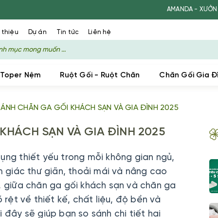
AMANDA - XƯỞNG SẢN XUẤT
 thiệu
Dự án
Tin tức
Liên hệ
 Toper Nệm
Ruột Gối - Ruột Chăn
Chăn Gối Gia Đ
SÁNH CHĂN GA GỐI KHÁCH SẠN VÀ GIA ĐÌNH 2025
KHÁCH SẠN VÀ GIA ĐÌNH 2025
dụng thiết yếu trong mỗi không gian ngủ,
giác thư giãn, thoải mái và nâng cao
n, giữa chăn ga gối khách sạn và chăn ga
õ rệt về thiết kế, chất liệu, độ bền và
i đây sẽ giúp bạn so sánh chi tiết hai