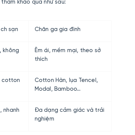
ể tham khảo qua như sau:
ách sạn
Chăn ga gia đình
, không
Êm ái, mềm mại, theo sở
thích
, cotton
Cotton Hàn, lụa Tencel,
l
Modal, Bamboo...
, nhanh
Đa dạng cảm giác và trải
nghiệm