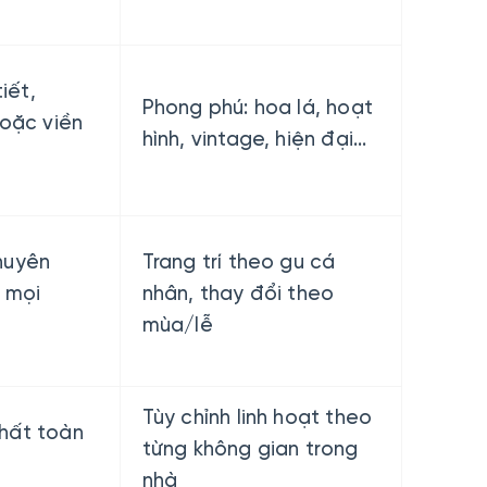
tiết,
Phong phú: hoa lá, hoạt
hoặc viền
hình, vintage, hiện đại...
huyên
Trang trí theo gu cá
 mọi
nhân, thay đổi theo
mùa/lễ
Tùy chỉnh linh hoạt theo
hất toàn
từng không gian trong
g
nhà