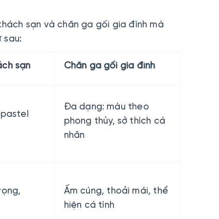
 khách sạn và chăn ga gối gia đình mà
 sau:
ách sạn
Chăn ga gối gia đình
Đa dạng: màu theo
 pastel
phong thủy, sở thích cá
nhân
rọng,
Ấm cúng, thoải mái, thể
hiện cá tính