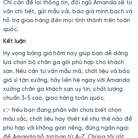
Chỉ cần để lại thông tin, đội ngũ Amanda sẽ tư
vấn chi tiết, gửi mẫu vải, báo giá minh bạch và
hỗ trợ giao hàng đến mọi tỉnh thành trên toàn
quốc.
Kết luận
Hy vọng bảng giá hôm nay giúp bạn dễ dàng
lựa chọn bộ chăn ga gối phù hợp cho khách
sạn. Nếu cần tư vấn mẫu mã, chất liệu và báo
giá sỉ tận xưởng, hãy liên hệ ngay với Amanda
xưởng chăn ga khách sạn uy tín, chất lượng
chuẩn 3-5 sao, giao hàng toàn quốc.
👉 Nếu bạn đang phân vân chưa biết chọn
màu sắc, chất liệu hay thiết kế như thế nào để
phù hợp với không gian riêng, đừng ngần ngại
để Amanda hỗ trợ bạn từ A-Z. Chúng tôi rất