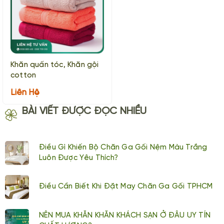
Khăn quấn tóc, Khăn gội
cotton
Liên Hệ
BÀI VIẾT ĐƯỢC ĐỌC NHIỀU
Điều Gì Khiến Bộ Chăn Ga Gối Nệm Màu Trắng
Luôn Được Yêu Thích?
Điều Cần Biết Khi Đặt May Chăn Ga Gối TPHCM
NÊN MUA KHĂN KHĂN KHÁCH SẠN Ở ĐÂU UY TÍN