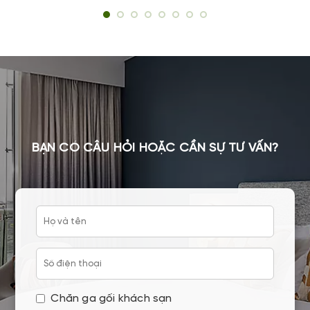
BẠN CÓ CÂU HỎI HOẶC CẦN SỰ TƯ VẤN?
Chăn ga gối khách sạn