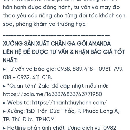
hân hạnh được đồng hành, tư vấn và may đo
theo yêu cầu riêng cho từng đối tác khách sạn,
spa, phòng khám và trường học.
----------------------------------------
XƯỞNG SẢN XUẤT CHĂN GA GỐI AMANDA
LIÊN HỆ ĐỂ ĐƯỢC TƯ VẤN & NHẬN BÁO GIÁ TỐT
NHẤT:
▸ Tư vấn và báo giá: 0938. 889. 418 - 0981. 799.
018 - 0932. 411. 018.
▸ "Quan tâm" Zalo để cập nhật mẫu mới:
https://zalo.me/1633376833743771950
▸ Website: https://thanhthuyhanh.com/
▸ Xưởng: 15D Trần Đức Thảo, P. Phước Long A,
TP. Thủ Đức, TP.HCM
▸ Hotline phản ánh chất lượng dịch vụ: 0982.