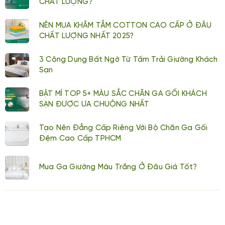
CHẤT LƯỢNG?
NÊN MUA KHĂM TẮM COTTON CAO CẤP Ở ĐÂU
CHẤT LƯỢNG NHẤT 2025?
3 Công Dụng Bất Ngờ Từ Tấm Trải Giường Khách
Sạn
BẬT MÍ TOP 5+ MÀU SẮC CHĂN GA GỐI KHÁCH
SẠN ĐƯỢC ƯA CHUỘNG NHẤT
Tạo Nên Đẳng Cấp Riêng Với Bộ Chăn Ga Gối
Đệm Cao Cấp TPHCM
Mua Ga Giường Màu Trắng Ở Đâu Giá Tốt?