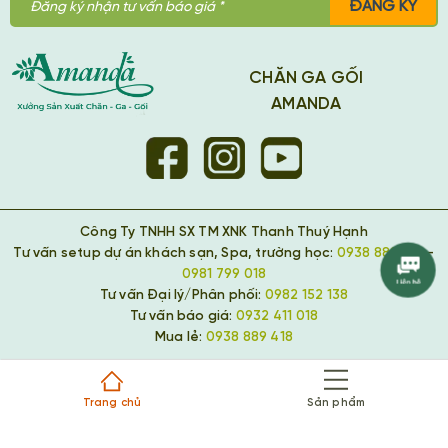
ĐĂNG KÝ
CHĂN GA GỐI
AMANDA
Công Ty TNHH SX TM XNK Thanh Thuý Hạnh
Tư vấn setup dự án khách sạn, Spa, trường học:
0938 889 418
-
0981 799 018
Tư vấn Đại lý/Phân phối:
0982 152 138
Tư vấn báo giá:
0932 411 018
Mua lẻ:
0938 889 418
Trang chủ
Sản phẩm