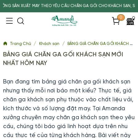
 XUẤT MAY THEO YÊU CẦU CHĂN GA GỐI CHO KHÁCH SẠN, SPA, TRƯỜ
0
/
/
Trang Chủ
Khách sạn
BẢNG GIÁ CHĂN GA GỐI KHÁCH SẠN MỚI NHẤT HÔM NAY
BẢNG GIÁ CHĂN GA GỐI KHÁCH SẠN MỚI
NHẤT HÔM NAY
Bạn đang tìm bảng giá chăn ga gối khách sạn
nhưng thấy mỗi nơi báo một kiểu? Thực tế, giá
chăn ga khách sạn phụ thuộc vào chất liệu vải,
kích thước và số lượng đặt may. Tại Amanda
xưởng chuyên may chăn ga khách sạn theo yêu
cầu, chúng tôi báo giá linh hoạt dựa trên nhu
cầu thực tế của từng khách hàng. Bài viết này