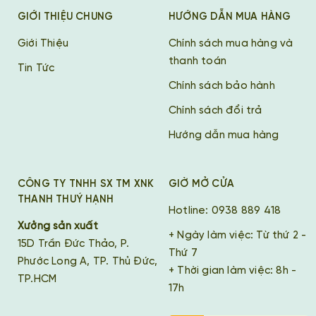
GIỚI THIỆU CHUNG
HƯỚNG DẪN MUA HÀNG
Giới Thiệu
Chính sách mua hàng và
thanh toán
Tin Tức
Chính sách bảo hành
Chính sách đổi trả
Hướng dẫn mua hàng
CÔNG TY TNHH SX TM XNK
GIỜ MỞ CỬA
THANH THUÝ HẠNH
Hotline: 0938 889 418
Xưởng sản xuất
+ Ngày làm việc: Từ thứ 2 -
15D Trần Đức Thảo, P.
Thứ 7
Phước Long A, TP. Thủ Đức,
+ Thời gian làm việc: 8h -
TP.HCM
17h