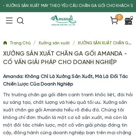
NG SẢN XUẤT MAY THEO YÊU CẦU CHĂN GA GỐI CHO KHÁCH SẠN, SPA
0
/
/
Trang Chủ
Xưởng sản xuất
XƯỞNG SẢN XUẤT CHĂN GA GỐI AMANDA - CỐ VẤN GIẢI PHÁP CHO DOANH NGHIỆP
XƯỞNG SẢN XUẤT CHĂN GA GỐI AMANDA -
CỐ VẤN GIẢI PHÁP CHO DOANH NGHIỆP
Amanda: Không Chỉ Là Xưởng Sản Xuất, Mà Là Đối Tác
Chiến Lược Của Doanh Nghiệp
Thị trường chăn ga gối đệm cạnh tranh khốc liệt, đòi hỏi
sự sáng tạo, chất lượng và hiệu quả tối ưu. Xưởng sản
xuất chăn ga gối Amanda hiểu rõ điều đó. Chúng tôi
không chỉ đơn thuần là một cơ sở sản xuất, mà còn là
một đối tác chiến lược, một cố vấn giải pháp đáng tin
cậy, đồng hành cùng doanh nghiệp bạn trên mọi chặng