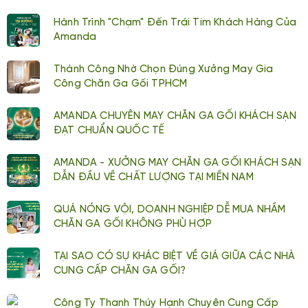
Hành Trình "chạm" Đến Trái Tim Khách Hàng Của
Amanda
Thành Công Nhờ Chọn Đúng Xưởng May Gia
Công Chăn Ga Gối TPHCM
AMANDA CHUYÊN MAY CHĂN GA GỐI KHÁCH SẠN
ĐẠT CHUẨN QUỐC TẾ
AMANDA - XƯỞNG MAY CHĂN GA GỐI KHÁCH SẠN
DẪN ĐẦU VỀ CHẤT LƯỢNG TẠI MIỀN NAM
QUÁ NÓNG VỘI, DOANH NGHIỆP DỄ MUA NHẦM
CHĂN GA GỐI KHÔNG PHÙ HỢP
TẠI SAO CÓ SỰ KHÁC BIỆT VỀ GIÁ GIỮA CÁC NHÀ
CUNG CẤP CHĂN GA GỐI?
Công Ty Thanh Thúy Hạnh Chuyên Cung Cấp