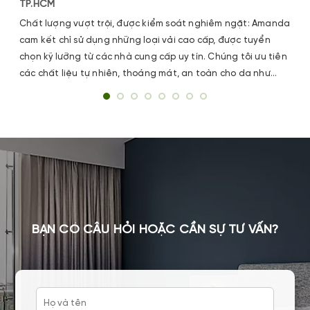
TP.HCM
Chất lượng vượt trội, được kiểm soát nghiêm ngặt: Amanda
cam kết chỉ sử dụng những loại vải cao cấp, được tuyển
chọn kỹ lưỡng từ các nhà cung cấp uy tín. Chúng tôi ưu tiên
các chất liệu tự nhiên, thoáng mát, an toàn cho da như
cotton 100%, lụa tơ tằm, và Tencel.
BẠN CÓ CÂU HỎI HOẶC CẦN SỰ TƯ VẤN?