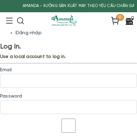
AMANDA - XƯỞNG SẢN XUẤT MAY THEO YÊU CẦU CHĂN GA GỐ
0
Trang chủ
Đăng nhập
Log in.
Use a local account to log in.
Email
Password