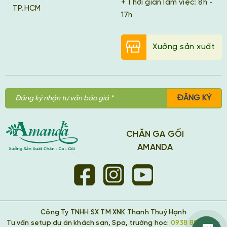
+ Thời gian làm việc: 8h -
TP.HCM
17h
Xưởng sản xuất
ĐĂNG KÝ
CHĂN GA GỐI
AMANDA
Công Ty TNHH SX TM XNK Thanh Thuý Hạnh
Tư vấn setup dự án khách sạn, Spa, trường học:
0938 889 418
-