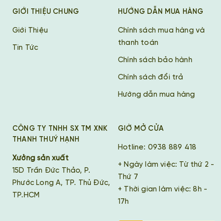
GIỚI THIỆU CHUNG
HƯỚNG DẪN MUA HÀNG
Giới Thiệu
Chính sách mua hàng và
thanh toán
Tin Tức
Chính sách bảo hành
Chính sách đổi trả
Hướng dẫn mua hàng
CÔNG TY TNHH SX TM XNK
GIỜ MỞ CỬA
THANH THUÝ HẠNH
Hotline: 0938 889 418
Xưởng sản xuất
+ Ngày làm việc: Từ thứ 2 -
15D Trần Đức Thảo, P.
Thứ 7
Phước Long A, TP. Thủ Đức,
+ Thời gian làm việc: 8h -
TP.HCM
17h