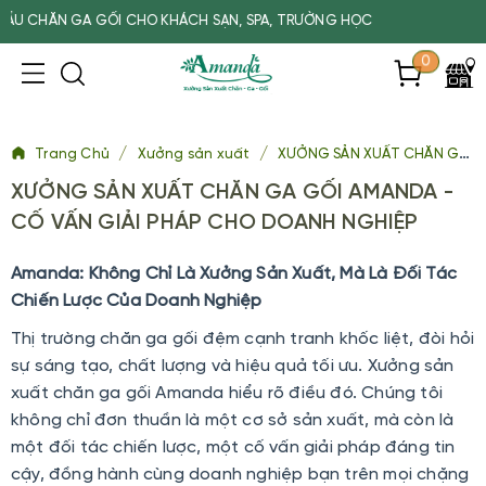
ĂN GA GỐI CHO KHÁCH SẠN, SPA, TRƯỜNG HỌC
0
/
/
Trang Chủ
Xưởng sản xuất
XƯỞNG SẢN XUẤT CHĂN GA GỐI AMANDA - CỐ VẤN GIẢI PHÁP CHO DOANH NGHIỆP
XƯỞNG SẢN XUẤT CHĂN GA GỐI AMANDA -
CỐ VẤN GIẢI PHÁP CHO DOANH NGHIỆP
Amanda: Không Chỉ Là Xưởng Sản Xuất, Mà Là Đối Tác
Chiến Lược Của Doanh Nghiệp
Thị trường chăn ga gối đệm cạnh tranh khốc liệt, đòi hỏi
sự sáng tạo, chất lượng và hiệu quả tối ưu. Xưởng sản
xuất chăn ga gối Amanda hiểu rõ điều đó. Chúng tôi
không chỉ đơn thuần là một cơ sở sản xuất, mà còn là
một đối tác chiến lược, một cố vấn giải pháp đáng tin
cậy, đồng hành cùng doanh nghiệp bạn trên mọi chặng