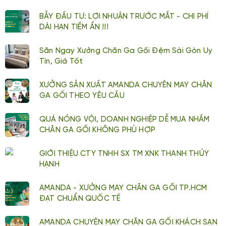
BẪY ĐẦU TƯ: LỢI NHUẬN TRƯỚC MẮT - CHI PHÍ
DÀI HẠN TIỀM ẨN !!!
Săn Ngay Xưởng Chăn Ga Gối Đệm Sài Gòn Uy
Tín, Giá Tốt
XƯỞNG SẢN XUẤT AMANDA CHUYÊN MAY CHĂN
GA GỐI THEO YÊU CẦU
QUÁ NÓNG VỘI, DOANH NGHIỆP DỄ MUA NHẦM
CHĂN GA GỐI KHÔNG PHÙ HỢP
GIỚI THIỆU CTY TNHH SX TM XNK THANH THÚY
HẠNH
AMANDA - XƯỞNG MAY CHĂN GA GỐI TP.HCM
ĐẠT CHUẨN QUỐC TẾ
AMANDA CHUYÊN MAY CHĂN GA GỐI KHÁCH SẠN