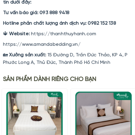
tin dưới đây:
Tư vấn báo giá: 093 888 9418
Hotline phản chất lượng ánh dịch vụ: 0982 152 138
🔱
Website:
https://thanhthuyhanh.com
https://www.amandabedding.vn/
🏡
Xưởng sản xuất:
15 Đường D, Trần Đức Thảo, KP 4, P
Phước Long A, Thủ Đức, Thành Phố Hồ Chí Minh
SẢN PHẨM DÀNH RIÊNG CHO BẠN