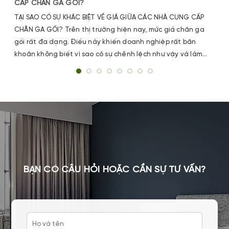
CẤP CHĂN GA GỐI?
TẠI SAO CÓ SỰ KHÁC BIỆT VỀ GIÁ GIỮA CÁC NHÀ CUNG CẤP
CHĂN GA GỐI? Trên thị trường hiện nay, mức giá chăn ga
gối rất đa dạng. Điều này khiến doanh nghiệp rất băn
khoăn không biết vì sao có sự chênh lệch như vậy và làm
sao chọn đúng nhà cung cấp vừa chất lượng, vừa tối ưu chi
phí.
BẠN CÓ CÂU HỎI HOẶC CẦN SỰ TƯ VẤN?