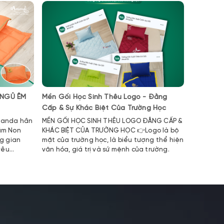
 NGỦ ÊM
Mền Gối Học Sinh Thêu Logo - Đằng
SO SPA -
Cấp & Sự Khác Biệt Của Trường Học
LƯỢNG V
manda hân
MỀN GỐI HỌC SINH THÊU LOGO ĐẲNG CẤP &
SO SPA - 
ầm Non
KHÁC BIỆT CỦA TRƯỜNG HỌC 👉Logo là bộ
của AMAND
g gian
mặt của trường học, là biểu tượng thể hiện
chăm sóc 
yêu
văn hóa, giá trị và sứ mệnh của trường.
sang trọn
đáo riêng
những trả
khi sử dụ