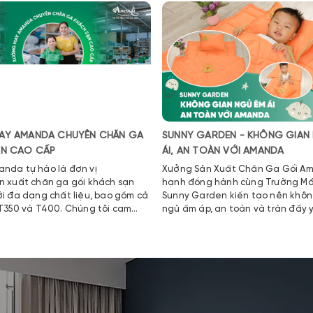
AY AMANDA CHUYÊN CHĂN GA
SUNNY GARDEN - KHÔNG GIAN
ẠN CAO CẤP
ÁI, AN TOÀN VỚI AMANDA
nda tự hào là đơn vị
Xưởng Sản Xuất Chăn Ga Gối A
n xuất chăn ga gối khách sạn
hạnh đồng hành cùng Trường M
ới đa dạng chất liệu, bao gồm cả
Sunny Garden kiến tạo nên khôn
 T350 và T400. Chúng tôi cam
ngủ ấm áp, an toàn và tràn đầy 
thương cho các bé.