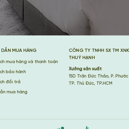
 DẪN MUA HÀNG
CÔNG TY TNHH SX TM XN
THUÝ HẠNH
ách mua hàng và thanh toán
Xưởng sản xuất
ách bảo hành
15D Trần Đức Thảo, P. Phước
ch đổi trả
TP. Thủ Đức, TP.HCM
ẫn mua hàng