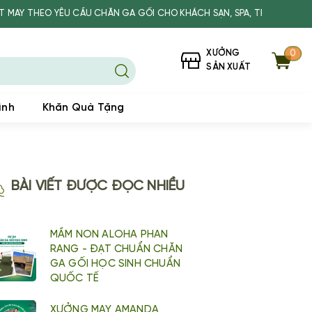
 YÊU CẦU CHĂN GA GỐI CHO KHÁCH SẠN, SPA, TRƯỜNG HỌC
XƯỞNG
0
SẢN XUẤT
ình
Khăn Quà Tặng
BÀI VIẾT ĐƯỢC ĐỌC NHIỀU
MẦM NON ALOHA PHAN
RANG - ĐẠT CHUẨN CHĂN
GA GỐI HỌC SINH CHUẨN
QUỐC TẾ
XƯỞNG MAY AMANDA