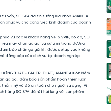
ối tư vấn, SO SPA đã tin tưởng lựa chọn AMANDA
khăn phục vụ cho công việc kinh doanh của doanh
phục vụ các vị khách hàng VIP & VVIP, do đó, SO
 liệu may chăn ga gối và sự tỉ mỉ trong đường
y đảm bảo chăn ga gối khi được setup vào không
 và đẳng cấp của dịch vụ tại doanh nghiệp.
LƯỢNG THẬT - GIÁ TRỊ THẬT", AMANDA luôn kiểm
hăn ga gối, đảm bảo sản phẩm hoàn thiện luôn
 thẩm mỹ và độ an toàn cho người sử dụng. Vì
ách hàng SO SPA đã rất hài lòng với sản phẩm