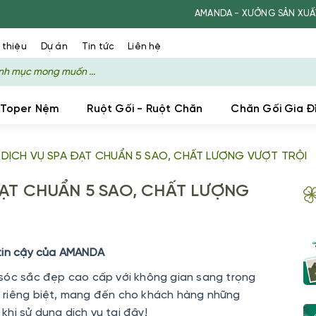
AMANDA - XƯỞNG SẢN XUẤT MAY THEO
 thiệu
Dự án
Tin tức
Liên hệ
 Toper Nệm
Ruột Gối - Ruột Chăn
Chăn Gối Gia Đ
- DỊCH VỤ SPA ĐẠT CHUẨN 5 SAO, CHẤT LƯỢNG VƯỢT TRỘI
 ĐẠT CHUẨN 5 SAO, CHẤT LƯỢNG
 tin cậy của AMANDA
 sóc sắc đẹp cao cấp với không gian sang trọng
 riêng biệt, mang đến cho khách hàng những
 khi sử dụng dịch vụ tại đây!