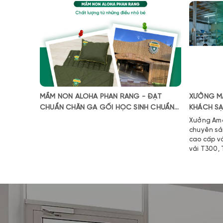
MẦM NON ALOHA PHAN RANG - ĐẠT
XƯỞNG M
CHUẨN CHĂN GA GỐI HỌC SINH CHUẨN
KHÁCH S
QUỐC TẾ
Xưởng Ama
chuyên sả
cao cấp v
vải T300,
kết: