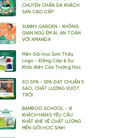
CHUYÊN CHĂN GA KHÁCH
SẠN CAO CẤP
SUNNY GARDEN - KHÔNG
GIAN NGỦ ÊM ÁI, AN TOÀN
VỚI AMANDA
Mền Gối Học Sinh Thêu
Logo - Đằng Cấp & Sự
Khác Biệt Của Trường Học
SO SPA - SPA ĐẠT CHUẨN 5
SAO, CHẤT LƯỢNG VƯỢT
TRỘI
BAMBOO SCHOOL - VỊ
KHÁCH HÀNG YÊU CẦU
KHẮT KHE VỀ CHẤT LƯỢNG
MỀN GỐI HỌC SINH