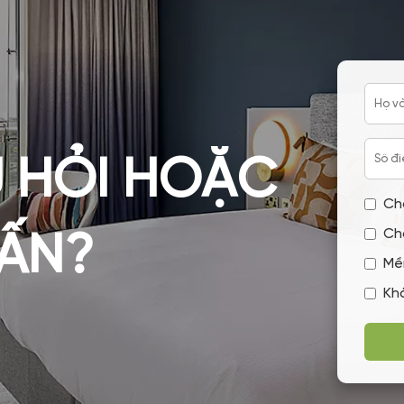
 HỎI HOẶC
Ch
Ch
VẤN?
Mề
Kh