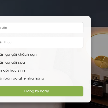
ăn ga gối khách sạn
ăn ga gối spa
n gối học sinh
ăn bàn áo ghế nhà hàng
Đăng ký ngay