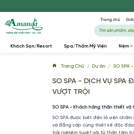
Trang chủ
Giới
Khách Sạn/Resort
Spa/Thẩm Mỹ Viện
Nệm -
Trang Chủ
/
Dự án
/
SO SPA 
SO SPA - DỊCH VỤ SPA
VƯỢT TRỘI
SO SPA - Khách hàng thân thiết và
SO SPA được biết đến là viện chăm
và đẳng cấp cùng thiết kế độc đáo
trải nghiệm tuyệt vời từ thân tâm trí