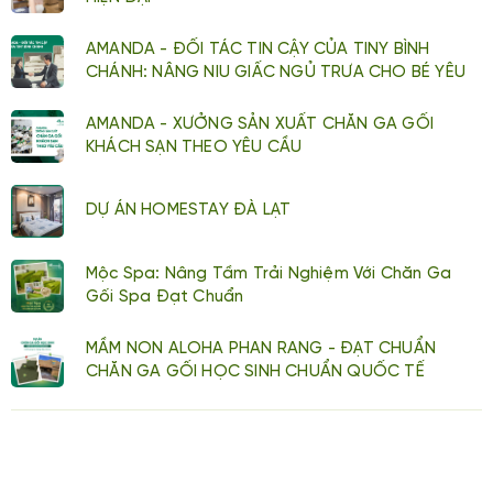
AMANDA - ĐỐI TÁC TIN CẬY CỦA TINY BÌNH
CHÁNH: NÂNG NIU GIẤC NGỦ TRƯA CHO BÉ YÊU
AMANDA - XƯỞNG SẢN XUẤT CHĂN GA GỐI
KHÁCH SẠN THEO YÊU CẦU
DỰ ÁN HOMESTAY ĐÀ LẠT
Mộc Spa: Nâng Tầm Trải Nghiệm Với Chăn Ga
Gối Spa Đạt Chuẩn
MẦM NON ALOHA PHAN RANG - ĐẠT CHUẨN
CHĂN GA GỐI HỌC SINH CHUẨN QUỐC TẾ