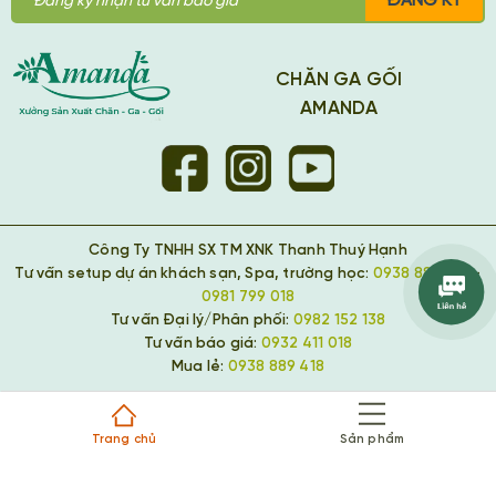
ĐĂNG KÝ
CHĂN GA GỐI
AMANDA
Công Ty TNHH SX TM XNK Thanh Thuý Hạnh
Tư vấn setup dự án khách sạn, Spa, trường học:
0938 889 418
-
0981 799 018
Tư vấn Đại lý/Phân phối:
0982 152 138
Tư vấn báo giá:
0932 411 018
Mua lẻ:
0938 889 418
Trang chủ
Sản phẩm