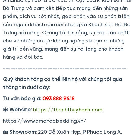
Amanda tự hào là đối tác tin cậy của Khách sạn Hai
Bà Trưng và cam kết tiếp tục mang đến những sản
phẩm, dịch vụ tốt nhất, góp phần vào sự phát triển
của ngành khách sạn nói chung và Khách sạn Hai Bà
Trưng nói riêng. Chúng tôi tin rằng, sự hợp tác chặt
chẽ và những nỗ lực không ngừng sẽ tạo ra những
giá trị bền vững, mang đến sự hài lòng cho khách
hàng và đối tác.
--------------------------------------------------
Quý khách hàng có thể liên hệ với chúng tôi qua
thông tin dưới đây:
Tư vấn báo giá:
093 888 9418
🔱
Website:
https://thanhthuyhanh.com
https://www.amandabedding.vn/
🏡
Showroom:
220 Đỗ Xuân Hợp. P Phước Long A,