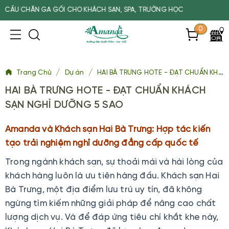
A GỐI CHO KHÁCH SẠN, SPA, TRƯỜNG HỌC
0
/
/
Trang Chủ
Dự án
HAI BÀ TRƯNG HOTE - ĐẠT CHUẨN KHÁCH SẠN NGHỈ DƯỠNG 5 SAO
HAI BÀ TRƯNG HOTE - ĐẠT CHUẨN KHÁCH
SẠN NGHỈ DƯỠNG 5 SAO
Amanda và Khách sạn Hai Bà Trưng: Hợp tác kiến
tạo trải nghiệm nghỉ dưỡng đẳng cấp quốc tế
Trong ngành khách sạn, sự thoải mái và hài lòng của
khách hàng luôn là ưu tiên hàng đầu. Khách sạn Hai
Bà Trưng, một địa điểm lưu trú uy tín, đã không
ngừng tìm kiếm những giải pháp để nâng cao chất
lượng dịch vụ. Và để đáp ứng tiêu chí khắt khe này,